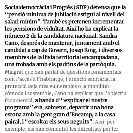
Socialdemocràcia i Progrés (SDP) defensa que la
“pensió mínima de jubilació estigui al nivell del
salari mínim”. També es pretenen incrementar
les pensions de viduïtat. Així ho ha explicat la
número 2 de la candidatura nacional, Sandra
Cano, després de mantenir, juntament amb el
candidat a cap de Govern, Josep Roig, i diversos
membres de la llista territorial encampadana,
una trobada amb els padrins de la parròquia.
Malgrat que han parlat de qüestions fonamentals
com l’accés a l’habitatge, l’atenció sanitària, la
protecció dels més vulnerables o la mobilitat
còmoda i sostenible, Cano ha explicat que l’objectiu
a banda d’“explicar el nostre
fonamental,
programa” era, sobretot, departir una bona
estona amb la gent gran d’Encamp, a la casa
pairal, i “escoltar els seus neguits”
. Així, per
exemple, els han comentat les dificultats per fer