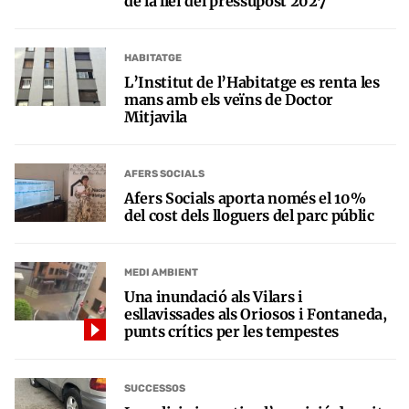
de la llei del pressupost 2027
HABITATGE
L’Institut de l’Habitatge es renta les
mans amb els veïns de Doctor
Mitjavila
AFERS SOCIALS
Afers Socials aporta només el 10%
del cost dels lloguers del parc públic
MEDI AMBIENT
Una inundació als Vilars i
esllavissades als Oriosos i Fontaneda,
punts crítics per les tempestes
SUCCESSOS