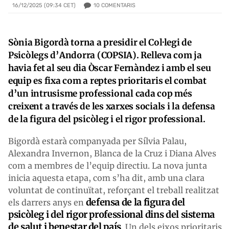
10
COMENTARIS
16/12/2025 (09:34 CET)
Sònia Bigordà torna a presidir el Col·legi de
Psicòlegs d’Andorra (COPSIA). Relleva com ja
havia fet al seu dia Òscar Fernàndez i amb el seu
equip es fixa com a reptes prioritaris el combat
d’un intrusisme professional cada cop més
creixent a través de les xarxes socials i la defensa
de la figura del psicòleg i el rigor professional.
Bigordà estarà companyada per Sílvia Palau,
Alexandra Invernon, Blanca de la Cruz i Diana Alves
com a membres de l’equip directiu. La nova junta
inicia aquesta etapa, com s’ha dit, amb una clara
voluntat de continuïtat, reforçant el treball realitzat
defensa de la figura del
els darrers anys en
psicòleg i del rigor professional dins del sistema
de salut i benestar del país
. Un dels eixos prioritaris