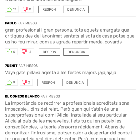
RESPON
DENUNCIA
17
0
PABLO
FA 7 MESOS
gran profesional i gran persona. tots aquets amargats que
critiqueu des de l’anonimat sentats al sofa de casa potse que
us ho feu mirar. com us agrada repartir merda. covards
RESPON
DENUNCIA
0
18
7DENIT
FA 7 MESOS
Vaya gats pillava aqesta a les festes majors jajajajaja
RESPON
DENUNCIA
9
2
EL CONEJO BLANCO
FA 7 MESOS
La importància de recórrer a professionals acreditats sona
impecable… dins del relat. Però quan qui t’atén és una
superprofessional com l’Alicia, instal·lada al seu particular
Alicia al país de les meravelles, i ets tu qui en pateix les
conseqüències, la teoria s’ensorra ràpidament. Abans de
demonitzar l’intrusisme, potser caldria despertar del conte i
fer una neteja real dins del sector. Però com que aquí mai