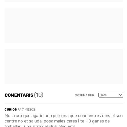
(10)
COMENTARIS
ORDENA PER
CURIÓS
FA 7 MESOS
Molt raro que agafin una persona que quan entres dins el seu
centre no et saluda, posa males cares i te -10 ganes de
treballar… una altra del club. Seguim!