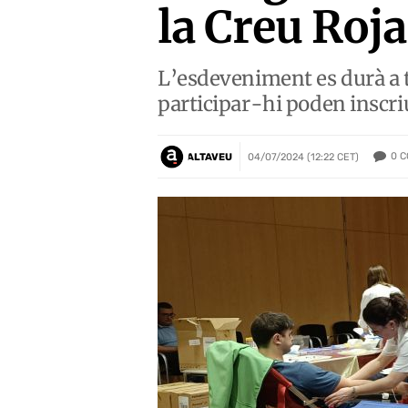
la Creu Roja 
L’esdeveniment es durà a t
participar-hi poden inscri
0
C
ALTAVEU
04/07/2024 (12:22 CET)