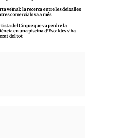
rta veïnal: la recerca entre les deixalles
ntres comercials va a més
rtista del Cirque que va perdre la
iència en una piscina d’Escaldes s’ha
erat del tot