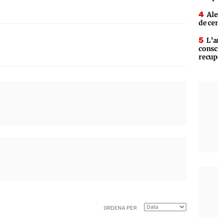
Ale
de ce
L’a
consc
recup
ORDENA PER