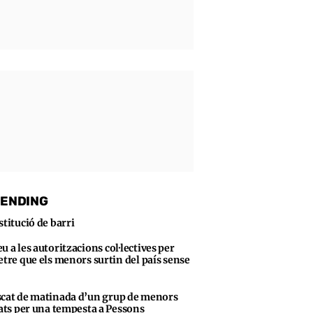
ENDING
stitució de barri
u a les autoritzacions col·lectives per
tre que els menors surtin del país sense
cat de matinada d’un grup de menors
ats per una tempesta a Pessons