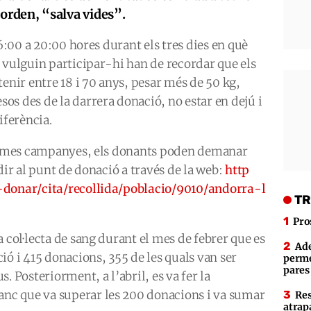
corden, “salva vides”.
16:00 a 20:00 hores durant els tres dies en què
 vulguin participar-hi han de recordar que els
tenir entre 18 i 70 anys, pesar més de 50 kg,
s des de la darrera donació, no estar en dejú i
iferència.
ltimes campanyes, els donants poden demanar
dir al punt de donació a través de la web:
http
-donar/cita/recollida/poblacio/9010/andorra-l
TR
Pro
 col·lecta de sang durant el mes de febrer que es
Ade
ió i 415 donacions, 355 de les quals van ser
perme
pares
. Posteriorment, a l’abril, es va fer la
c que va superar les 200 donacions i va sumar
Res
atrap