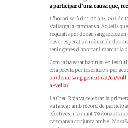
a participar d’una causa que, re
L’horari serà d’11:00 a 14:00 i de 
s’allarga la campanya. Aquells que
requisits per donar sang inclouen 
haver esperat un mínim de dos meso
tenir ganes d’aportar i marcar la d
Com ja ha estat habitual en les ú
cita prèvia per inscriure’s per acu
s://donarsang.gencat.cat/ca/vull
a-vella/
La Creu Roja va celebrar la primera
va tancar amb rècord de participac
efectives, i sumant 79 donants nous
campanya conjunta amb el MoraBan