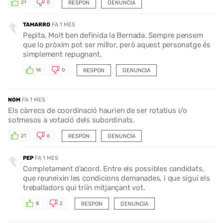
RESPON
DENUNCIA
21
0
TAMARRO
FA 1 MES
Pepita, Molt ben definida la Bernada. Sempre pensem
que lo pròxim pot ser millor, però aquest personatge és
simplement repugnant.
RESPON
DENUNCIA
14
0
NOM
FA 1 MES
Els càrrecs de coordinació haurien de ser rotatius i/o
sotmesos a votació dels subordinats.
RESPON
DENUNCIA
21
6
PEP
FA 1 MES
Completament d’acord. Entre els possibles candidats,
que reuneixin les condicions demanades, i que sigui els
treballadors qui triïn mitjançant vot.
RESPON
DENUNCIA
8
2