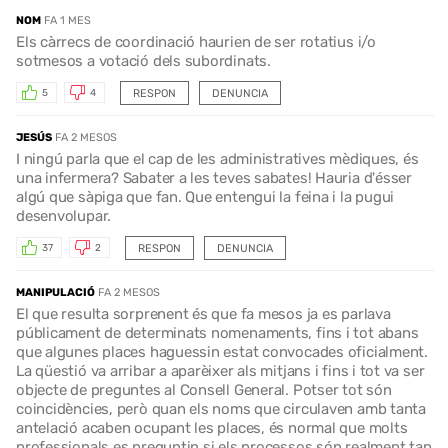
NOM
FA 1 MES
Els càrrecs de coordinació haurien de ser rotatius i/o
sotmesos a votació dels subordinats.
RESPON
DENUNCIA
5
4
JESÚS
FA 2 MESOS
I ningú parla que el cap de les administratives mèdiques, és
una infermera? Sabater a les teves sabates! Hauria d'ésser
algú que sàpiga que fan. Que entengui la feina i la pugui
desenvolupar.
RESPON
DENUNCIA
37
2
MANIPULACIÓ
FA 2 MESOS
El que resulta sorprenent és que fa mesos ja es parlava
públicament de determinats nomenaments, fins i tot abans
que algunes places haguessin estat convocades oficialment.
La qüestió va arribar a aparèixer als mitjans i fins i tot va ser
objecte de preguntes al Consell General. Potser tot són
coincidències, però quan els noms que circulaven amb tanta
antelació acaben ocupant les places, és normal que molts
professionals es preguntin si els processos són realment tan