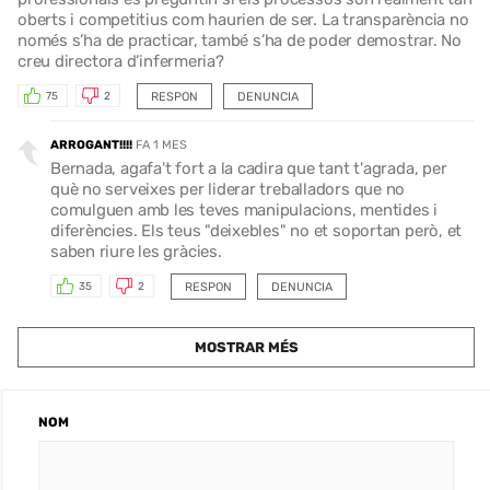
oberts i competitius com haurien de ser. La transparència no
només s’ha de practicar, també s’ha de poder demostrar. No
creu directora d’infermeria?
RESPON
DENUNCIA
75
2
ARROGANT!!!!
FA 1 MES
Bernada, agafa't fort a la cadira que tant t'agrada, per
què no serveixes per liderar treballadors que no
comulguen amb les teves manipulacions, mentides i
diferències. Els teus "deixebles" no et soportan però, et
saben riure les gràcies.
RESPON
DENUNCIA
35
2
MOSTRAR MÉS
NOM