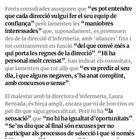
“es pot entendre
Fonts consultades asseguren que
que cada direcció vulgui fer el seu equip de
confiança”
“maniobres
però lamenten les
interessades”
que, suposadament, es promouen
des de la direcció d’infermeria, amb ‘aliances’ fins i
“del que convé més a
tot contracorrent en funció
qui porta les regnes de la direcció”
“Hi ha
.
personal molt cremat”
, han indicat els consultats,
“es va predir al seu
que lamenten que tot allò que
dia, i que alguns negaven, s’ha anat complint,
amb concursos o sense”
.
El malestar amb la directora d’infermeria, Laura
Bernada, és força ampli, encara que ni de bon tros es
“la
pot dir que sigui generalitzat. Però hi ha
sensació”
“no hi ha igualtat d’oportunitats”
que
.
“Se’ns diu que al final són excuses per no
participar als processos de selecció i que si només