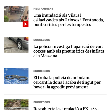
MEDI AMBIENT
Una inundació als Vilars i
esllavissades als Oriosos i Fontaneda,
punts crítics per les tempestes
SUCCESSOS
La policia investiga l’aparició de vuit
cotxes amb els pneumàtics desinflats
a la Massana
SUCCESSOS
El troba la policia deambulant
cercant la dona i acaba detingut per
haver-la agredit prèviament
SUCCESSOS
Restablerta la circulació a l’N-145,