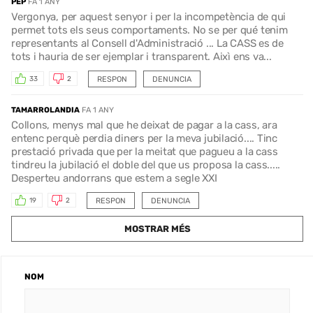
PEP
FA 1 ANY
Vergonya, per aquest senyor i per la incompetència de qui
permet tots els seus comportaments. No se per qué tenim
representants al Consell d'Administració ... La CASS es de
tots i hauria de ser ejemplar i transparent. Aixì ens va...
RESPON
DENUNCIA
33
2
TAMARROLANDIA
FA 1 ANY
Collons, menys mal que he deixat de pagar a la cass, ara
entenc perquè perdia diners per la meva jubilació.... Tinc
prestació privada que per la meitat que pagueu a la cass
tindreu la jubilació el doble del que us proposa la cass.....
Desperteu andorrans que estem a segle XXI
RESPON
DENUNCIA
19
2
MOSTRAR MÉS
NOM