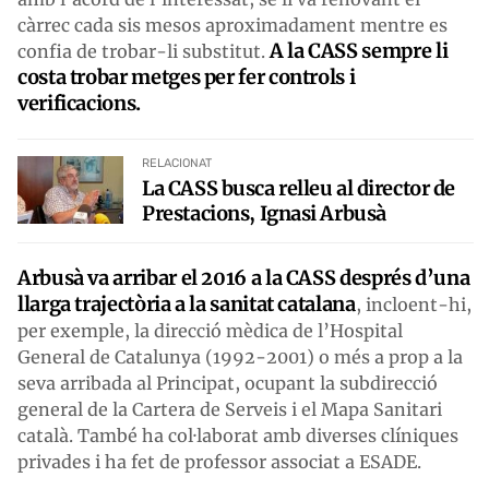
càrrec cada sis mesos aproximadament mentre es
A la CASS sempre li
confia de trobar-li substitut.
costa trobar metges per fer controls i
verificacions.
RELACIONAT
La CASS busca relleu al director de
Prestacions, Ignasi Arbusà
Arbusà va arribar el 2016 a la CASS després d’una
llarga trajectòria a la sanitat catalana
, incloent-hi,
per exemple, la direcció mèdica de l’Hospital
General de Catalunya (1992-2001) o més a prop a la
seva arribada al Principat, ocupant la subdirecció
general de la Cartera de Serveis i el Mapa Sanitari
català. També ha col·laborat amb diverses clíniques
privades i ha fet de professor associat a ESADE.