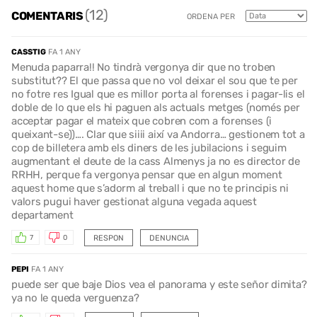
(12)
COMENTARIS
ORDENA PER
CASSTIG
FA 1 ANY
Menuda paparra!! No tindrà vergonya dir que no troben
substitut?? El que passa que no vol deixar el sou que te per
no fotre res Igual que es millor porta al forenses i pagar-lis el
doble de lo que els hi paguen als actuals metges (només per
acceptar pagar el mateix que cobren com a forenses (i
queixant-se))…. Clar que siiii així va Andorra… gestionem tot a
cop de billetera amb els diners de les jubilacions i seguim
augmentant el deute de la cass Almenys ja no es director de
RRHH, perque fa vergonya pensar que en algun moment
aquest home que s’adorm al treball i que no te principis ni
valors pugui haver gestionat alguna vegada aquest
departament
RESPON
DENUNCIA
7
0
PEPI
FA 1 ANY
puede ser que baje Dios vea el panorama y este señor dimita?
ya no le queda verguenza?