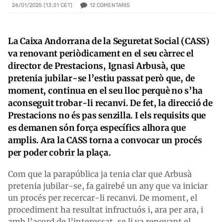
12
COMENTARIS
24/01/2025 (13:31 CET)
La Caixa Andorrana de la Seguretat Social (CASS)
va renovant periòdicament en el seu càrrec el
director de Prestacions, Ignasi Arbusà, que
pretenia jubilar-se l’estiu passat però que, de
moment, continua en el seu lloc perquè no s’ha
aconseguit trobar-li recanvi. De fet, la direcció de
Prestacions no és pas senzilla. I els requisits que
es demanen són força específics alhora que
amplis. Ara la CASS torna a convocar un procés
per poder cobrir la plaça.
Com que la parapública ja tenia clar que Arbusà
pretenia jubilar-se, fa gairebé un any que va iniciar
un procés per recercar-li recanvi. De moment, el
procediment ha resultat infructuós i, ara per ara, i
amb l’acord de l’interessat, se li va renovant el