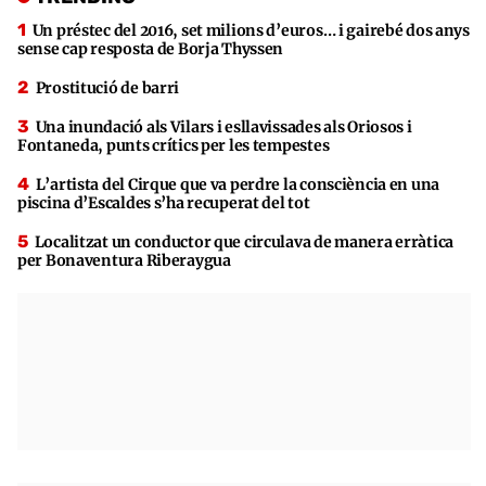
Un préstec del 2016, set milions d’euros… i gairebé dos anys
sense cap resposta de Borja Thyssen
Prostitució de barri
Una inundació als Vilars i esllavissades als Oriosos i
Fontaneda, punts crítics per les tempestes
L’artista del Cirque que va perdre la consciència en una
piscina d’Escaldes s’ha recuperat del tot
Localitzat un conductor que circulava de manera erràtica
per Bonaventura Riberaygua