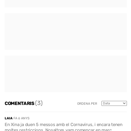
(3)
COMENTARIS
ORDENA PER
LAIA
FA 6 ANYS
En Xina ja duen 5 messos amb el Cornavirus, i encara tenen
moltes restriccions. Nosaltres vam començar en març.