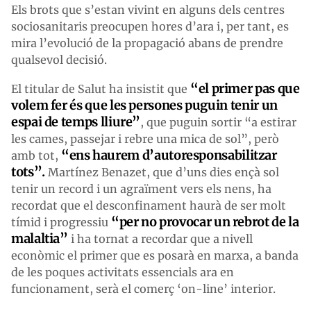
Els brots que s’estan vivint en alguns dels centres
sociosanitaris preocupen hores d’ara i, per tant, es
mira l’evolució de la propagació abans de prendre
qualsevol decisió.
“el primer pas que
El titular de Salut ha insistit que
volem fer és que les persones puguin tenir un
espai de temps lliure”
, que puguin sortir “a estirar
les cames, passejar i rebre una mica de sol”, però
“ens haurem d’autoresponsabilitzar
amb tot,
tots”.
Martínez Benazet, que d’uns dies ençà sol
tenir un record i un agraïment vers els nens, ha
recordat que el desconfinament haurà de ser molt
“per no provocar un rebrot de la
tímid i progressiu
malaltia”
i ha tornat a recordar que a nivell
econòmic el primer que es posarà en marxa, a banda
de les poques activitats essencials ara en
funcionament, serà el comerç ‘on-line’ interior.