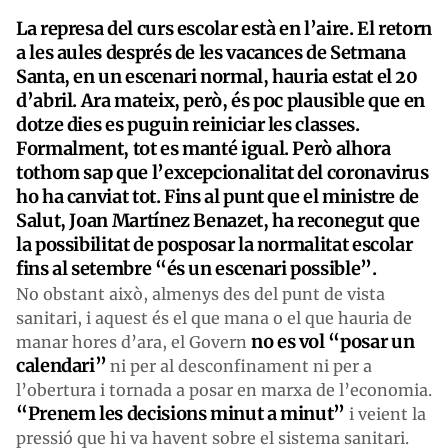
La represa del curs escolar està en l’aire. El retorn
a les aules després de les vacances de Setmana
Santa, en un escenari normal, hauria estat el 20
d’abril. Ara mateix, però, és poc plausible que en
dotze dies es puguin reiniciar les classes.
Formalment, tot es manté igual. Però alhora
tothom sap que l’excepcionalitat del coronavirus
ho ha canviat tot. Fins al punt que el ministre de
Salut, Joan Martínez Benazet, ha reconegut que
la possibilitat de posposar la normalitat escolar
fins al setembre “és un escenari possible”.
No obstant això, almenys des del punt de vista
sanitari, i aquest és el que mana o el que hauria de
no es vol “posar un
manar hores d’ara, el Govern
calendari”
ni per al desconfinament ni per a
l’obertura i tornada a posar en marxa de l’economia.
“Prenem les decisions minut a minut”
i veient la
pressió que hi va havent sobre el sistema sanitari.