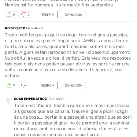
Només cal fer números. No tornaràn fins septembre.
RESPON
DENUNCIA
0
0
NO SE Q FER
FA 6 ANYS
Trobo molt be q es pugui i es degui treure el gos a passejar,
el q no entenc es q no es pugui sortir AMB els nens a fer un
tomb, amb els pares, guardant mesures, sobretot els mes
petits. Alguns estan rerrocedint a nivell d desenvolupament.
Sup obriu la veda als crios, d veritat. Estalvieu vos respostes
tals com q els nens poden passar el virus: es sortir a fer una
volta, a caminar, a correr, amb distancia d seguretat, una
estona
RESPON
DENUNCIA
0
0
SOSO EMPERATROZ
FA 6 ANYS
Totalment d’acord. Sembla que donem més importancia
als gossos que a la canalla. Treure el gos a pixar i cagar
és una cosa.... portar lo a passejat una altra.i que ea doni
llibertat a passejar el gos i no és permeti anar a caminar
una estona, amb precaucions i distància clar està, a les
nenes i nens em sembla de ciència ficció.