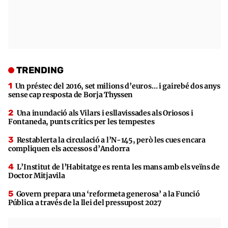
TRENDING
Un préstec del 2016, set milions d’euros… i gairebé dos anys
sense cap resposta de Borja Thyssen
Una inundació als Vilars i esllavissades als Oriosos i
Fontaneda, punts crítics per les tempestes
Restablerta la circulació a l’N-145, però les cues encara
compliquen els accessos d’Andorra
L’Institut de l’Habitatge es renta les mans amb els veïns de
Doctor Mitjavila
Govern prepara una ‘reformeta generosa’ a la Funció
Pública a través de la llei del pressupost 2027