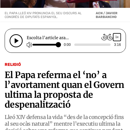
EL PAPA LLEÓ XIV PRONUNCIA EL SEU DISCURS AL
ACN / JAVIER
CONGRÉS DE DIPUTATS ESPANYOL.
BARBANCHO
Escolta l'article ara…
1x
0:00
3:16
RELIGIÓ
El Papa referma el ‘no’ a
l’avortament quan el Govern
ultima la proposta de
despenalització
Lleó XIV defensa la vida “des de la concepció fins
al seu ocàs natural” mentre l’executiu ultima la