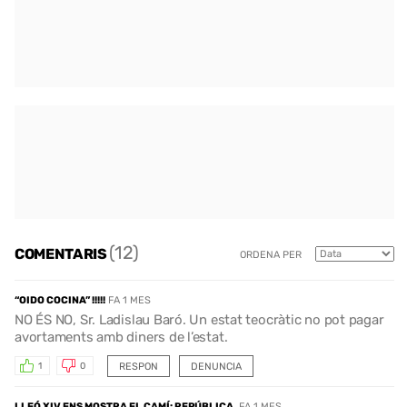
(12)
COMENTARIS
ORDENA PER
“OIDO COCINA” !!!!!
FA 1 MES
NO ÉS NO, Sr. Ladislau Baró. Un estat teocràtic no pot pagar
avortaments amb diners de l’estat.
RESPON
DENUNCIA
1
0
LLEÓ XIV ENS MOSTRA EL CAMÍ: REPÚBLICA.
FA 1 MES