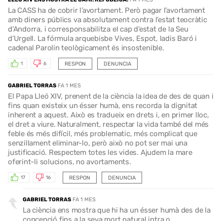
La CASS ha de cobrir l’avortament. Però pagar l’avortament
amb diners públics va absolutament contra l’estat teocràtic
d’Andorra, i corresponsabilitza el cap d’estat de la Seu
d’Urgell. La fórmula arquebisbe Vives, Espot, ladis Baró i
cadenal Parolin teològicament és insostenible.
RESPON
DENUNCIA
1
6
GABRIEL TORRAS
FA 1 MES
El Papa Lleó XIV, prenent de la ciència la idea de des de quan i
fins quan existeix un ésser humà, ens recorda la dignitat
inherent a aquest. Això es tradueix en drets i, en primer lloc,
el dret a viure. Naturalment, respectar la vida també del més
feble és més difícil, més problematic, més complicat que
senzillament eliminar-lo, però això no pot ser mai una
justificació. Respectem totes les vides. Ajudem la mare
oferint-li solucions, no avortaments.
RESPON
DENUNCIA
17
16
GABRIEL TORRAS
FA 1 MES
La ciència ens mostra que hi ha un ésser humà des de la
concepció fins a la seva mort natural intra o