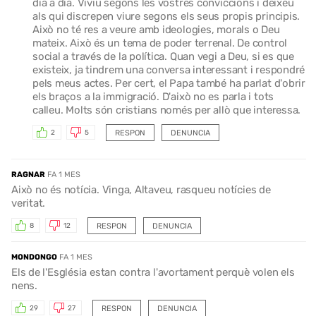
dia a dia. Viviu segons les vostres conviccions i deixeu
als qui discrepen viure segons els seus propis principis.
Això no té res a veure amb ideologies, morals o Deu
mateix. Això és un tema de poder terrenal. De control
social a través de la política. Quan vegi a Deu, si es que
existeix, ja tindrem una conversa interessant i respondré
pels meus actes. Per cert, el Papa també ha parlat d'obrir
els braços a la immigració. D'això no es parla i tots
calleu. Molts són cristians només per allò que interessa.
RESPON
DENUNCIA
2
5
RAGNAR
FA 1 MES
Això no és notícia. Vinga, Altaveu, rasqueu notícies de
veritat.
RESPON
DENUNCIA
8
12
MONDONGO
FA 1 MES
Els de l'Església estan contra l'avortament perquè volen els
nens.
RESPON
DENUNCIA
29
27