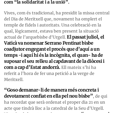
com “la solidaritat i a la unió”.
Vives, com és tradicional, ha presidit la missa central
del Dia de Meritxell que, novament ha omplert el
temple de fidels i autoritats. Una celebració en la
qual, lògicament, estava ben present la situació
El passat juliol, el
actual de l’arquebisbe d’Urgell.
Vaticà va nomenar Serrano Pentinat bisbe
coadjutor engegant el procés que d’aquí a un
temps -i aquí hi és la incògnita, el quan- ha de
suposar el seu relleu al capdavant de la diòcesi i
com a cap d’Estat andorrà.
Ell mateix s’hi ha
referit a l’hora de fer una petició a la verge de
Meritxell.
“Goso demanar-li de manera més concreta i
devotament confiat en ella pel nou bisbe”
, de qui
ha recordat que serà ordenat el proper dia 21 en un
acte que tindrà lloc a la catedral de la Seu d’Urgell.