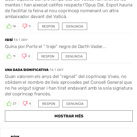
mantes i han aixecat catifes respecte l’Opus Dei, Espot hauria
de facilitar la feina al nou copríncep nomenant un altre
ambaixador davant del Vaticà.
RESPON
DENUNCIA
16
3
ISISÍ
FA 1 ANY
Quina por.Porte el " traje" negre de Darth Vader...
RESPON
DENUNCIA
11
3
UNA DADA SIGNIFICATIVA
FA 1 ANY
Quan valorem els anys del “regnat” del copríncep Vives, no
oblidem el nombre de lleis aprovades pel Consell General que
no ha volgut signar i han tirat endavant amb la sola signatura
del copríncep francès.
RESPON
DENUNCIA
27
4
MOSTRAR MÉS
NOM