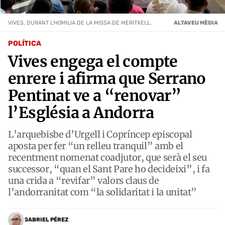
VIVES, DURANT L'HOMILIA DE LA MISSA DE MERITXELL.
ALTAVEU MÈDIA
POLÍTICA
Vives engega el compte
enrere i afirma que Serrano
Pentinat ve a “renovar”
l’Església a Andorra
L’arquebisbe d’Urgell i Copríncep episcopal
aposta per fer “un relleu tranquil” amb el
recentment nomenat coadjutor, que serà el seu
successor, “quan el Sant Pare ho decideixi”, i fa
una crida a “revifar” valors claus de
l’andorranitat com “la solidaritat i la unitat”
GABRIEL PÉREZ