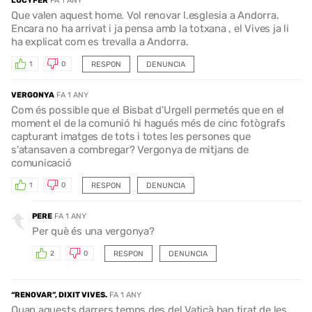
LUCYFER
FA 1 ANY
Que valen aquest home. Vol renovar l.esglesia a Andorra.
Encara no ha arrivat i ja pensa amb la totxana , el Vives ja li
ha explicat com es trevalla a Andorra.
RESPON
DENUNCIA
1
0
VERGONYA
FA 1 ANY
Com és possible que el Bisbat d'Urgell permetés que en el
moment el de la comunió hi hagués més de cinc fotògrafs
capturant imatges de tots i totes les persones que
s'atansaven a combregar? Vergonya de mitjans de
comunicació
RESPON
DENUNCIA
1
0
PERE
FA 1 ANY
Per què és una vergonya?
RESPON
DENUNCIA
2
0
“RENOVAR”, DIXIT VIVES.
FA 1 ANY
Quan aquests darrers temps des del Vaticà han tirat de les