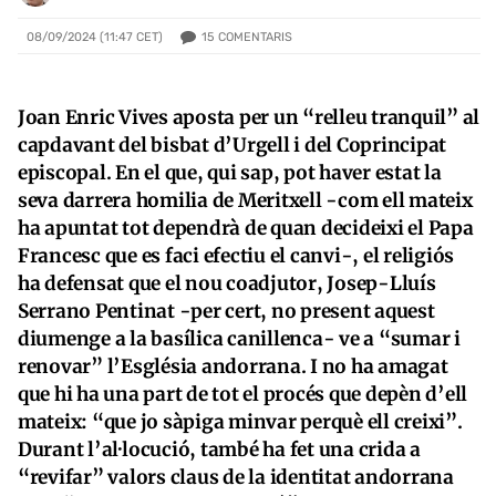
15
COMENTARIS
08/09/2024 (11:47 CET)
Joan Enric Vives aposta per un “relleu tranquil” al
capdavant del bisbat d’Urgell i del Coprincipat
episcopal. En el que, qui sap, pot haver estat la
seva darrera homilia de Meritxell -com ell mateix
ha apuntat tot dependrà de quan decideixi el Papa
Francesc que es faci efectiu el canvi-, el religiós
ha defensat que el nou coadjutor, Josep-Lluís
Serrano Pentinat -per cert, no present aquest
diumenge a la basílica canillenca- ve a “sumar i
renovar” l’Església andorrana. I no ha amagat
que hi ha una part de tot el procés que depèn d’ell
mateix: “que jo sàpiga minvar perquè ell creixi”.
Durant l’al·locució, també ha fet una crida a
“revifar” valors claus de la identitat andorrana