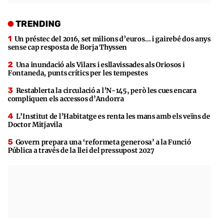
TRENDING
Un préstec del 2016, set milions d’euros… i gairebé dos anys
sense cap resposta de Borja Thyssen
Una inundació als Vilars i esllavissades als Oriosos i
Fontaneda, punts crítics per les tempestes
Restablerta la circulació a l’N-145, però les cues encara
compliquen els accessos d’Andorra
L’Institut de l’Habitatge es renta les mans amb els veïns de
Doctor Mitjavila
Govern prepara una ‘reformeta generosa’ a la Funció
Pública a través de la llei del pressupost 2027