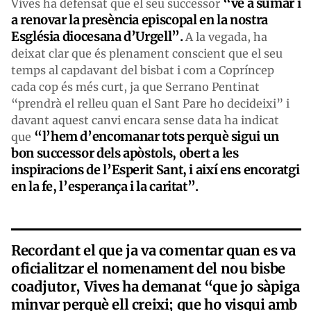
“ve a sumar i
Vives ha defensat que el seu successor
a renovar la presència episcopal en la nostra
Església diocesana d’Urgell”.
A la vegada, ha
deixat clar que és plenament conscient que el seu
temps al capdavant del bisbat i com a Copríncep
cada cop és més curt, ja que Serrano Pentinat
“prendrà el relleu quan el Sant Pare ho decideixi” i
davant aquest canvi encara sense data ha indicat
“l’hem d’encomanar tots perquè sigui un
que
bon successor dels apòstols, obert a les
inspiracions de l’Esperit Sant, i així ens encoratgi
en la fe, l’esperança i la caritat”.
Recordant el que ja va comentar quan es va
oficialitzar el nomenament del nou bisbe
coadjutor, Vives ha demanat “que jo sàpiga
minvar perquè ell creixi; que ho visqui amb