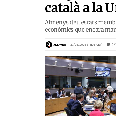
català a la 
Almenys deu estats membres
econòmics que encara man
0
C
ALTAVEU
27/05/2025 (14:08 CET)