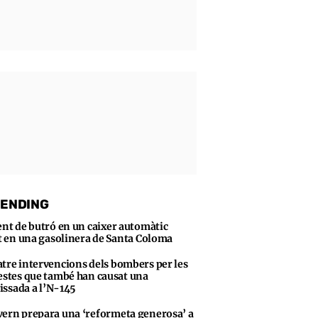
ENDING
ent de butró en un caixer automàtic
t en una gasolinera de Santa Coloma
tre intervencions dels bombers per les
stes que també han causat una
vissada a l’N-145
ern prepara una ‘reformeta generosa’ a