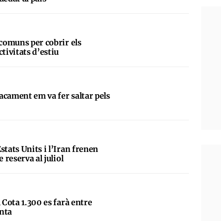
 comuns per cobrir els
ctivitats d’estiu
acament em va fer saltar pels
”
stats Units i l’Iran frenen
e reserva al juliol
l Cota 1.300 es farà entre
nta