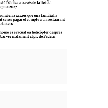
ció Pública a través de la llei del
upost 2027
uncien a xarxes que una família ha
t sense pagar el compte a un restaurant
olasters
home és evacuat en helicòpter després
obar-se malament al pic de Padern