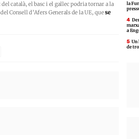
 del català, el basc i el gallec podria tornar a la
la Fun
press
se
 del Consell d’Afers Generals de la UE, que
Den
marxa
a Eng
Un 
de tr