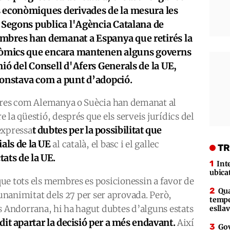
s econòmiques derivades de la mesura les
. Segons publica l'Agència Catalana de
embres han demanat a Espanya que retirés la
onòmics que encara mantenen alguns governs
nió del Consell d'Afers Generals de la UE,
s constava com a punt d’adopció.
mbres com Alemanya o Suècia han demanat al
 la qüestió, després que els serveis jurídics del
t dubtes per la possibilitat que
expressa
ials de la UE
al català, el basc i el gallec
TR
ats de la UE.
Int
ubica
ue tots els membres es posicionessin a favor de
Qua
 unanimitat dels 27 per ser aprovada. Però,
tempe
s Andorrana, hi ha hagut dubtes d’alguns estats
eslla
dit apartar la decisió per a més endavant.
Així
Gov