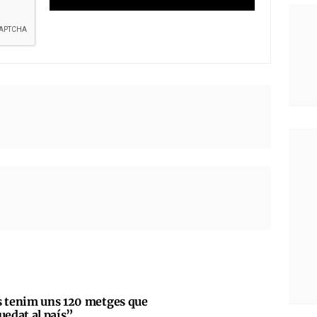
s tenim uns 120 metges que
uedat al país”