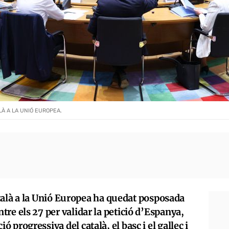
LÀ A LA UNIÓ EUROPEA.
català a la Unió Europea ha quedat posposada
re els 27 per validar la petició d’Espanya,
progressiva del català, el basc i el gallec i