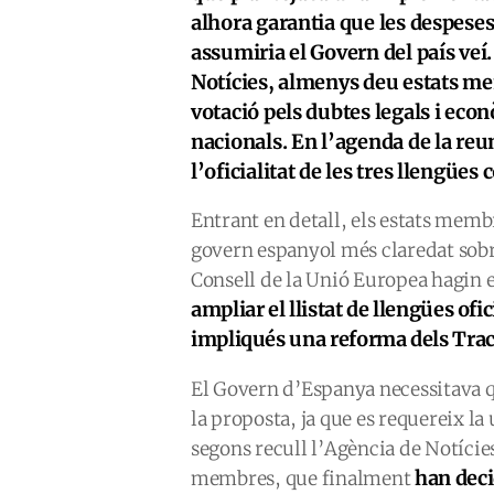
alhora garantia que les despese
assumiria el Govern del país veí
Notícies, almenys deu estats m
votació pels dubtes legals i ec
nacionals. En l’agenda de la reu
l’oficialitat de les tres llengüe
Entrant en detall, els estats me
govern espanyol més claredat sobre
Consell de la Unió Europea hagin 
ampliar el llistat de llengües ofic
impliqués una reforma dels Tract
El Govern d’Espanya necessitava q
la proposta, ja que es requereix la
segons recull l’Agència de Notície
han deci
membres, que finalment