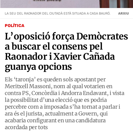
LA SEU DEL RAONADOR DEL CIUTADÀ ESTÀ SITUADA A CASA BAURÓ.
ARXIU
POLÍTICA
L’oposició força Demòcrates
a buscar el consens pel
Raonador i Xavier Cañada
guanya opcions
Els ‘taronja’ es queden sols apostant per
Meritxell Massoni, nom al qual votarien en
contra PS, Concòrdia i Andorra Endavant, i vista
la possibilitat d’una elecció que es podria
percebre com a imposada s’ha tornat a parlar i
ara és el jurista, actualment a Govern, qui
acabaria configurant en una candidatura
acordada per tots