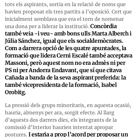
tots els aspirants, sortia en la relació de noms que
havien proposat els tres partits a l’oposició. Cert que
inicialment semblava que era el torn de nomenar
Concòrdia
una dona per a liderar la institució.
també veia -i veu- amb bons ulls Marta Alberch i
Júlia Sánchez, igual que els socialdemòcrates.
Com a darrera opció de les quatre apuntades, la
formació que lidera Cerni Escalé també acceptava
Massoni, però aquest nom no era admès ni per
PS ni per Andorra Endavant, que sí que citava
Cañada a banda de la seva aspirant preferida: la
també vicepresidenta de la formació, Isabel
Orobitg.
La pressió dels grups minoritaris, en aquesta ocasió,
hauria, almenys per ara, sorgit efecte. Al llarg
d’aquests dos darrers dies, els integrants de la
comissió d’Interior haurien intentat apropar
I estaria a prop l’acord per proposar un
postures.