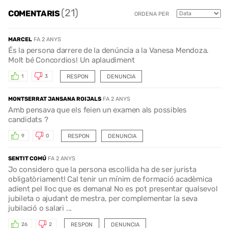
(21)
COMENTARIS
ORDENA PER
MARCEL
FA 2 ANYS
És la persona darrere de la denúncia a la Vanesa Mendoza.
Molt bé Concordios! Un aplaudiment
RESPON
DENUNCIA
1
3
MONTSERRAT JANSANA ROIJALS
FA 2 ANYS
Amb pensava que els feien un examen als possibles
candidats ?
RESPON
DENUNCIA
9
0
SENTIT COMÚ
FA 2 ANYS
Jo considero que la persona escollida ha de ser jurista
obligatòriament! Cal tenir un mínim de formació acadèmica
adient pel lloc que es demana! No es pot presentar qualsevol
jubileta o ajudant de mestra, per complementar la seva
jubilació o salari ...
RESPON
DENUNCIA
26
2