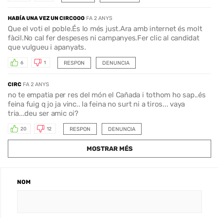
HABÍA UNA VEZ UN CIRCOOO
FA 2 ANYS
Que el voti el poble.És lo més just.Ara amb internet és molt
fàcil.No cal fer despeses ni campanyes.Fer clic al candidat
que vulgueu i apanyats.
RESPON
DENUNCIA
6
1
CIRC
FA 2 ANYS
no te empatia per res del món el Cañada i tothom ho sap..és
feina fuig q jo ja vinc.. la feina no surt ni a tiros... vaya
tria...deu ser amic oi?
RESPON
DENUNCIA
20
12
MOSTRAR MÉS
NOM