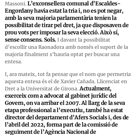
L’exconsellera comunal d’Escaldes-
Massoni.
Engordany havia estat la tria i, no es pot negar,
amb la seva majoria parlamentària tenien la
possibilitat de tirar pel dret, ja que disposaven de
prou vots per imposar la seva elecció. Això sí,
sense consens. Sols.
I davant la possibilitat
d’escollir una Raonadora amb només el suport de la
majoria finalment s’hauria optat per buscar una
entesa.
I, ara mateix, tot fa pensar que el nom que permetria
aquesta entesa és el de Xavier Cañada. Llicenciat en
Actualment,
Dret a la Universitat de Girona.
exerceix com a advocat al gabinet jurídic del
Govern, on va arribar el 2007. Al llarg de la seva
etapa professional a l’executiu, també ha estat
director del departament d’Afers Socials i, des de
l’abril del 2022, forma part de la comissió de
seguiment de l’Agència Nacional de