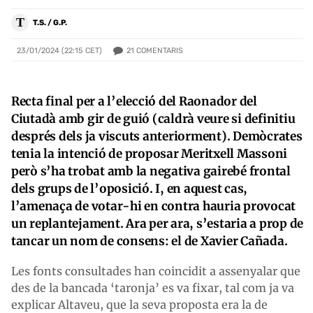
T
T.S. / G.P.
21
COMENTARIS
23/01/2024 (22:15 CET)
Recta final per a l’elecció del Raonador del
Ciutadà amb gir de guió (caldrà veure si definitiu
després dels ja viscuts anteriorment). Demòcrates
tenia la intenció de proposar Meritxell Massoni
però s’ha trobat amb la negativa gairebé frontal
dels grups de l’oposició. I, en aquest cas,
l’amenaça de votar-hi en contra hauria provocat
un replantejament. Ara per ara, s’estaria a prop de
tancar un nom de consens: el de Xavier Cañada.
Les fonts consultades han coincidit a assenyalar que
des de la bancada ‘taronja’ es va fixar, tal com ja va
explicar Altaveu, que la seva proposta era la de