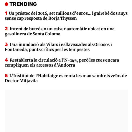
TRENDING
Un préstec del 2016, set milions d’euros… i gairebé dos anys
sense cap resposta de Borja Thyssen
Intent de butró en un caixer automàtic ubicat en una
gasolinera de Santa Coloma
Una inundació als Vilars i esllavissades als Oriosos i
Fontaneda, punts crítics per les tempestes
Restablerta la circulació a l’N-145, però les cues encara
compliquen els accessos d’Andorra
L’Institut de l’Habitatge es renta les mans amb els veïns de
Doctor Mitjavila