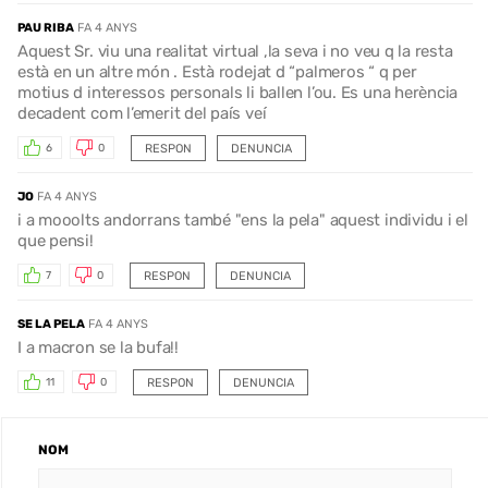
PAU RIBA
FA 4 ANYS
Aquest Sr. viu una realitat virtual ,la seva i no veu q la resta
està en un altre món . Està rodejat d “palmeros “ q per
motius d interessos personals li ballen l’ou. Es una herència
decadent com l’emerit del país veí
RESPON
DENUNCIA
6
0
JO
FA 4 ANYS
i a mooolts andorrans també "ens la pela" aquest individu i el
que pensi!
RESPON
DENUNCIA
7
0
SE LA PELA
FA 4 ANYS
I a macron se la bufa!!
RESPON
DENUNCIA
11
0
NOM