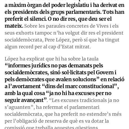
a màxim òrgan del poder legislatiu i ha derivat en
els presidents dels grups parlamentaris. Tots han
preferit el silenci. O no dir res, que deu ser el
mateix.
Sobre les paraules concretes de Vives i els
seus exhorts tampoc n’ha volgut dir res el president
socialdemòcrata, Pere López, però sí que ha tingut
algun record per al cap d’Estat mitrat.
López ha explicat que hi ha sobre la taula
“informes jurídics no pas demanats pels
socialdemòcrates, sinó sol·licitats pel Govern i
pels demòcrates que avalen solucions” en relació
a l’avortament “dins del marc constitucional”,
amb la qual cosa “ja no hi ha excuses per no
seguir avançant”
. “Les excuses tradicionals ja no
s’aguanten”, ha refermat el parlamentari
socialdemòcrata, que ha preferit no estendre’s més
per l’obligació de reserva de què es va dotar la
comissió que treballa aquestes qüestions.