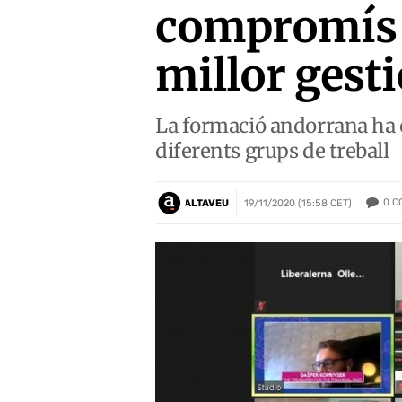
compromís a
millor gesti
La formació andorrana ha e
diferents grups de treball
0
C
ALTAVEU
19/11/2020 (15:58 CET)