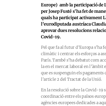
Europe)
amb la participació de 
per Josep Fusté s'ha fet de maner
quals ha participat activament L
l’eurodiputada austríaca Claudi
aprovar dues resolucions relacion
Covid-19.
Pel que fa al futur d’Europa s’ha f
climàtic i centrar els esforços a a
París. També s’ha debatut com ac
la en el mercat laboral en l’àmbit
que es suspenguin els pagaments de
l’article 2 del Tractat de la Unió.
En la resolució sobre la Covid-19 s
coordinació entre els països euro
agències europees dedicades a aque