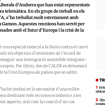
Liberals d’Andorra que han estat representats
a telemàtica. En els grups de treball en els
’A, s’ha treballat molt estretament amb
a Gamon. Aquestes reunions han servit per
ades amb el futur d’Europa i la crisi de la
et una especial menció a la lluita contra el canvi
ssolir els objectius d’emissions de l’Acord de
onseguir una immigració sostenible integrant-
 europeu. Per últim, des de l’ALDE es demanarà
 la Unió Europea als països que se saltin
TR
Int
’ha fet èmfasi en la necessitat d’una millor
ubica
peus destinant més recursos econòmics a les
Qua
st aspecte, així com la creació d’un cos
tempe