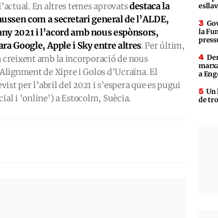
destaca la
l’actual. En altres temes aprovats
eslla
ussen com a secretari general de l’ALDE,
Gov
’any 2021 i l’acord amb nous espònsors,
la Fun
press
ra Google, Apple i Sky entre altres
. Per últim,
Den
a creixent amb la incorporació de nous
marxa
lignment de Xipre i Golos d'Ucraïna. El
a Eng
ist per l’abril del 2021 i s’espera que es pugui
Un 
ial i 'online') a Estocolm, Suècia.
de tr