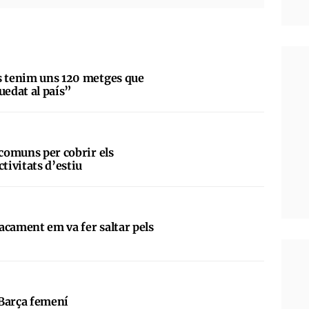
s tenim uns 120 metges que
uedat al país”
 comuns per cobrir els
ctivitats d’estiu
acament em va fer saltar pels
”
 Barça femení