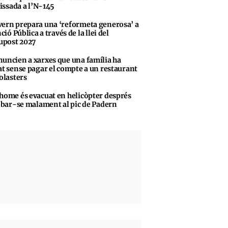
vissada a l’N-145
ern prepara una ‘reformeta generosa’ a
ció Pública a través de la llei del
upost 2027
uncien a xarxes que una família ha
t sense pagar el compte a un restaurant
olasters
home és evacuat en helicòpter després
obar-se malament al pic de Padern