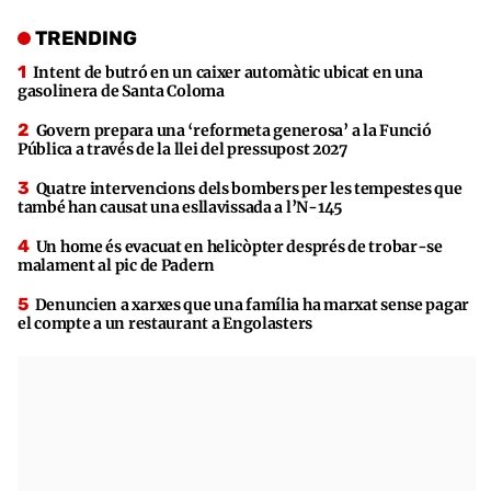
TRENDING
Intent de butró en un caixer automàtic ubicat en una
gasolinera de Santa Coloma
Govern prepara una ‘reformeta generosa’ a la Funció
Pública a través de la llei del pressupost 2027
Quatre intervencions dels bombers per les tempestes que
també han causat una esllavissada a l’N-145
Un home és evacuat en helicòpter després de trobar-se
malament al pic de Padern
Denuncien a xarxes que una família ha marxat sense pagar
el compte a un restaurant a Engolasters