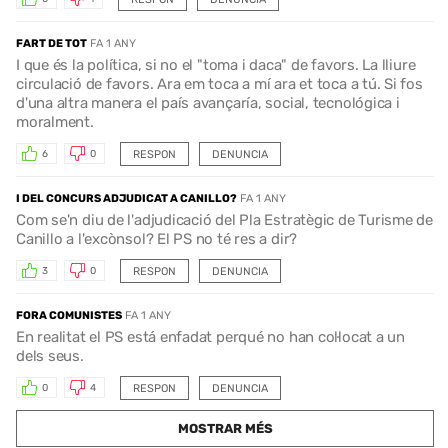
FART DE TOT
FA 1 ANY
I que és la política, si no el "toma i daca" de favors. La lliure
circulació de favors. Ara em toca a mí ara et toca a tú. Si fos
d'una altra manera el país avançaría, social, tecnológica i
moralment.
RESPON
DENUNCIA
6
0
I DEL CONCURS ADJUDICAT A CANILLO?
FA 1 ANY
Com se'n diu de l'adjudicació del Pla Estratègic de Turisme de
Canillo a l'excònsol? El PS no té res a dir?
RESPON
DENUNCIA
3
0
FORA COMUNISTES
FA 1 ANY
En realitat el PS está enfadat perqué no han col·locat a un
dels seus.
RESPON
DENUNCIA
0
4
MOSTRAR MÉS