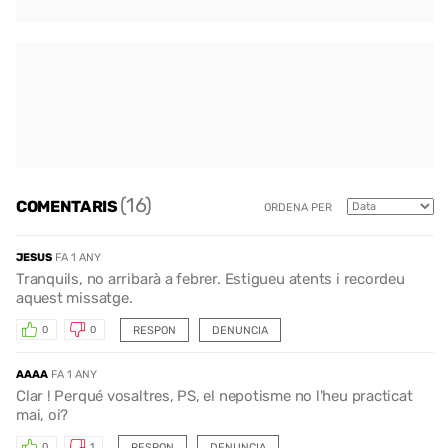
(16)
COMENTARIS
ORDENA PER
JESUS
FA 1 ANY
Tranquils, no arribarà a febrer. Estigueu atents i recordeu
aquest missatge.
RESPON
DENUNCIA
0
0
AAAA
FA 1 ANY
Clar ! Perqué vosaltres, PS, el nepotisme no l'heu practicat
mai, oi?
RESPON
DENUNCIA
0
1