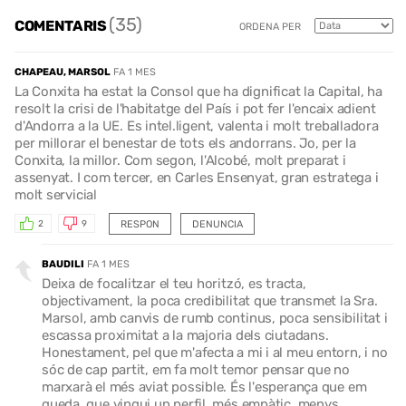
(35)
COMENTARIS
ORDENA PER
CHAPEAU, MARSOL
FA 1 MES
La Conxita ha estat la Consol que ha dignificat la Capital, ha
resolt la crisi de l'habitatge del País i pot fer l'encaix adient
d'Andorra a la UE. Es intel.ligent, valenta i molt treballadora
per millorar el benestar de tots els andorrans. Jo, per la
Conxita, la millor. Com segon, l'Alcobé, molt preparat i
assenyat. I com tercer, en Carles Ensenyat, gran estratega i
molt servicial
RESPON
DENUNCIA
2
9
BAUDILI
FA 1 MES
Deixa de focalitzar el teu horitzó, es tracta,
objectivament, la poca credibilitat que transmet la Sra.
Marsol, amb canvis de rumb continus, poca sensibilitat i
escassa proximitat a la majoria dels ciutadans.
Honestament, pel que m'afecta a mi i al meu entorn, i no
sóc de cap partit, em fa molt temor pensar que no
marxarà el més aviat possible. És l'esperança que em
queda, que vingui un perfil, més empàtic, menys