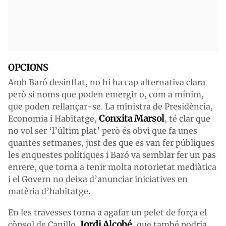
OPCIONS
Amb Baró desinflat, no hi ha cap alternativa clara
però si noms que poden emergir o, com a mínim,
que poden rellançar-se. La ministra de Presidència,
Conxita Marsol
Economia i Habitatge,
, té clar que
no vol ser ‘l’últim plat’ però és obvi que fa unes
quantes setmanes, just des que es van fer públiques
les enquestes polítiques i Baró va semblar fer un pas
enrere, que torna a tenir molta notorietat mediàtica
i el Govern no deixa d’anunciar iniciatives en
matèria d’habitatge.
En les travesses torna a agafar un pelet de força el
Jordi Alcobé
cònsol de Canillo,
, que també podria