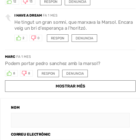
RESPON
DENUNCIA
12
13
I HAVE A DREAM
FA 1 MES
He tingut un gran somni, que marxava la Marsol. Encara
veig un bri d'esperança a l'horitzó.
RESPON
DENUNCIA
2
0
MARC
FA 1 MES
Podem portar pedro sanchez amb la marsol?
RESPON
DENUNCIA
8
8
MOSTRAR MÉS
NOM
CORREU ELECTRÒNIC