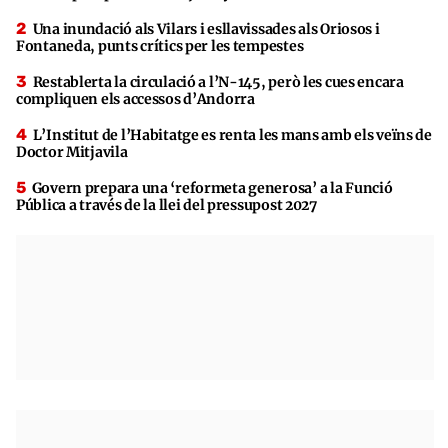
Una inundació als Vilars i esllavissades als Oriosos i
Fontaneda, punts crítics per les tempestes
Restablerta la circulació a l’N-145, però les cues encara
compliquen els accessos d’Andorra
L’Institut de l’Habitatge es renta les mans amb els veïns de
Doctor Mitjavila
Govern prepara una ‘reformeta generosa’ a la Funció
Pública a través de la llei del pressupost 2027