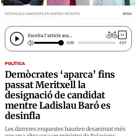
POTENCIALS CANDIDATS EN IMATGES RECENTS.
SFGA
Escolta l'article ara…
1x
0:00
4:07
POLÍTICA
Demòcrates ‘aparca’ fins
passat Meritxell la
designació de candidat
mentre Ladislau Baró es
desinfla
Les darreres enquestes haurien desanimat més
que una altra cosa un ministre de Relacions