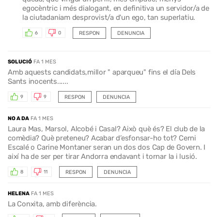
egocèntric i més dialogant, en definitiva un servidor/a de
la ciutadaniam desprovist/a d'un ego, tan superlatiu.
RESPON
DENUNCIA
6
0
SOLUCIÓ
FA 1 MES
Amb aquests candidats,millor " aparqueu" fins el día Dels
Sants inocents......
RESPON
DENUNCIA
9
9
NO A DA
FA 1 MES
Laura Mas, Marsol, Alcobé i Casal? Això què és? El club de la
comèdia? Què preteneu? Acabar d’esfonsar-ho tot? Cerni
Escalé o Carine Montaner seran un dos dos Cap de Govern. I
així ha de ser per tirar Andorra endavant i tornar la i lusió.
RESPON
DENUNCIA
8
11
HELENA
FA 1 MES
La Conxita, amb diferència.