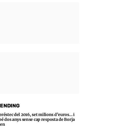
ENDING
préstec del 2016, set milions d’euros… i
bé dos anys sense cap resposta de Borja
sen