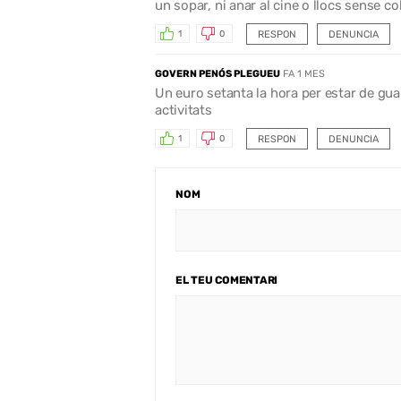
un sopar, ni anar al cine o llocs sense cob
RESPON
DENUNCIA
1
0
GOVERN PENÓS PLEGUEU
FA 1 MES
Un euro setanta la hora per estar de gua
activitats
RESPON
DENUNCIA
1
0
NOM
EL TEU COMENTARI