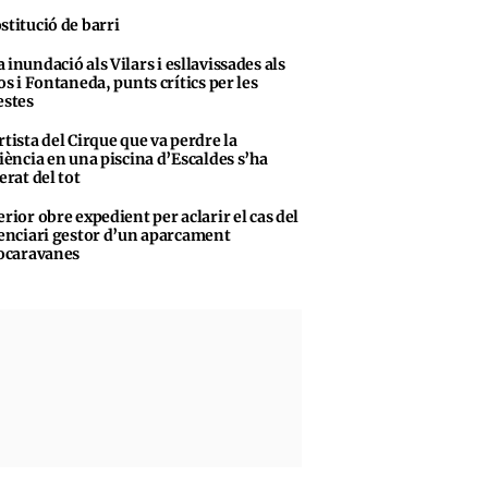
stitució de barri
 inundació als Vilars i esllavissades als
s i Fontaneda, punts crítics per les
stes
rtista del Cirque que va perdre la
iència en una piscina d’Escaldes s’ha
erat del tot
erior obre expedient per aclarir el cas del
enciari gestor d’un aparcament
ocaravanes