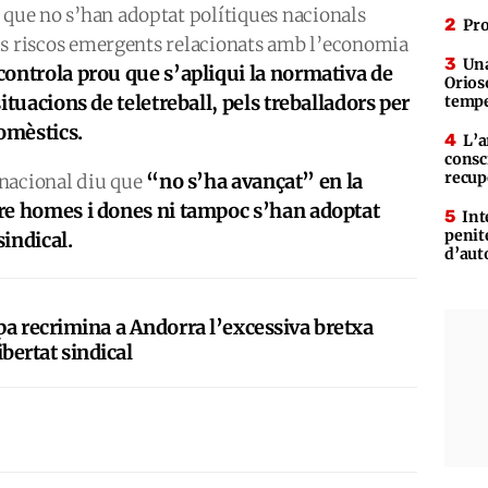
 que no s’han adoptat polítiques nacionals
Pro
 els riscos emergents relacionats amb l’economia
Una
ontrola prou que s’apliqui la normativa de
Orioso
situacions de teletreball, pels treballadors per
tempe
domèstics.
L’a
consc
recup
“no s’ha avançat” en la
 nacional diu que
ntre homes i dones ni tampoc s’han adoptat
Int
penit
sindical.
d’aut
pa recrimina a Andorra l’excessiva bretxa
libertat sindical