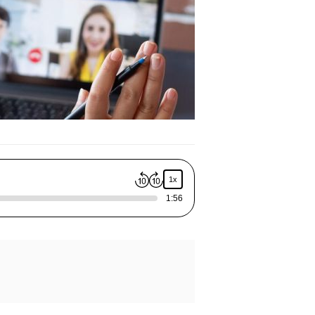
1x
1:56