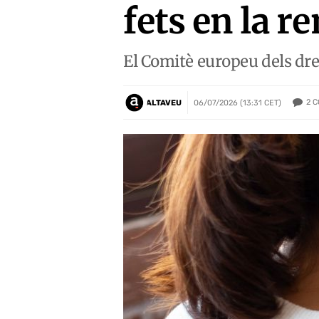
fets en la r
El Comitè europeu dels dret
2
C
ALTAVEU
06/07/2026 (13:31 CET)