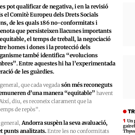
s pot qualificar de negativa, i en la revisió
s el Comitè Europeu dels Drets Socials
ns, de les quals 186 no-conformitats i
enota que persisteixen llacunes importants
equitable, el temps de treball, la negociació
entre homes i dones i la protecció dels
’organisme també identifica “evolucions
mbres”. Entre aquestes hi ha l’experimentada
ració de les guàrdies.
són més reconeguts
 general, que cada vegada
s remuneren d’una manera “equitable”
havent
ixí, diu, es reconeix clarament que la
 temps de repòs”.
TR
Un 
Andorra suspèn la seva avaluació,
 general,
gaire
t punts analitzats.
Entre les no conformitats
Thys