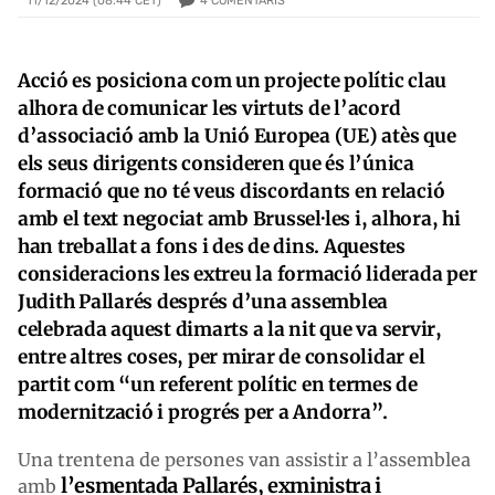
4
COMENTARIS
11/12/2024 (08:44 CET)
Acció es posiciona com un projecte polític clau
alhora de comunicar les virtuts de l’acord
d’associació amb la Unió Europea (UE) atès que
els seus dirigents consideren que és l’única
formació que no té veus discordants en relació
amb el text negociat amb Brussel·les i, alhora, hi
han treballat a fons i des de dins. Aquestes
consideracions les extreu la formació liderada per
Judith Pallarés després d’una assemblea
celebrada aquest dimarts a la nit que va servir,
entre altres coses, per mirar de consolidar el
partit com “un referent polític en termes de
modernització i progrés per a Andorra”.
Una trentena de persones van assistir a l’assemblea
l’esmentada Pallarés, exministra i
amb