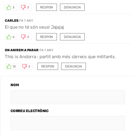
RESPON
DENUNCIA
3
3
CARLES
FA 1 ANY
El que no té són veus! Jajajaj
RESPON
DENUNCIA
6
3
ON ANIREM A PARAR
FA 1 ANY
This is Andorra : partit amb més càrrecs que militants.
RESPON
DENUNCIA
13
3
NOM
CORREU ELECTRÒNIC