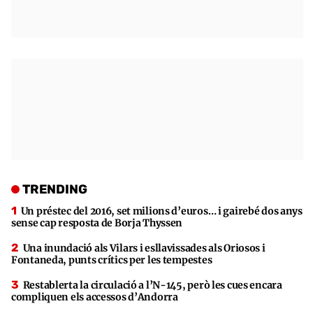
TRENDING
Un préstec del 2016, set milions d’euros… i gairebé dos anys
sense cap resposta de Borja Thyssen
Una inundació als Vilars i esllavissades als Oriosos i
Fontaneda, punts crítics per les tempestes
Restablerta la circulació a l’N-145, però les cues encara
compliquen els accessos d’Andorra