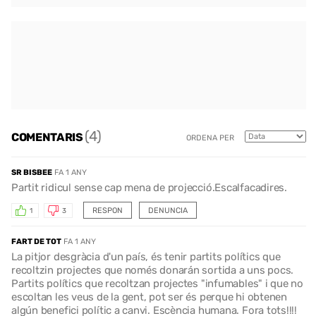
(4)
COMENTARIS
ORDENA PER
SR BISBEE
FA 1 ANY
Partit ridicul sense cap mena de projecció.Escalfacadires.
RESPON
DENUNCIA
1
3
FART DE TOT
FA 1 ANY
La pitjor desgràcia d'un país, és tenir partits polítics que
recoltzin projectes que només donarán sortida a uns pocs.
Partits polítics que recoltzan projectes "infumables" i que no
escoltan les veus de la gent, pot ser és perque hi obtenen
algún benefici polític a canvi. Escència humana. Fora tots!!!!