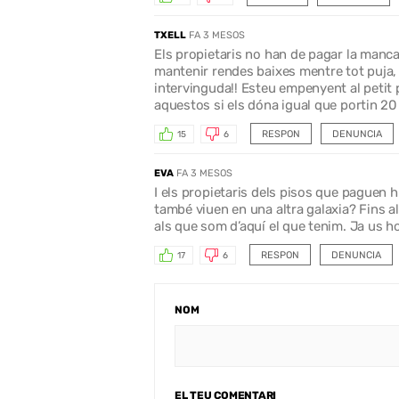
TXELL
FA 3 MESOS
Els propietaris no han de pagar la manca
mantenir rendes baixes mentre tot puja, 
intervinguda!! Esteu empenyent al petit p
aquestos si els dóna igual que portin 20
RESPON
DENUNCIA
15
6
EVA
FA 3 MESOS
I els propietaris dels pisos que paguen h
també viuen en una altra galaxia? Fins a
als que som d’aquí el que tenim. Ja us h
RESPON
DENUNCIA
17
6
NOM
EL TEU COMENTARI