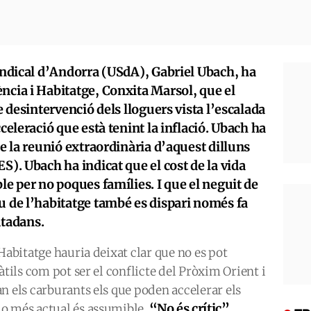
Sindical d’Andorra (USdA), Gabriel Ubach, ha
ncia i Habitatge, Conxita Marsol, que el
de desintervenció dels lloguers vista l’escalada
cceleració que està tenint la inflació. Ubach ha
de la reunió extraordinària d’aquest dilluns
S). Ubach ha indicat que el cost de la vida
le per no poques famílies. I que el neguit de
u de l’habitatge també es dispari només fa
iutadans.
Habitatge hauria deixat clar que no es pot
àtils com pot ser el conflicte del Pròxim Orient i
n els carburants els que poden accelerar els
“No és crític”
o més actual és assumible.
,