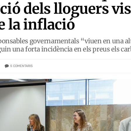
ió dels lloguers vi
e la inflació
ponsables governamentals “viuen en una alt
uin una forta incidència en els preus els ca
5
COMENTARIS