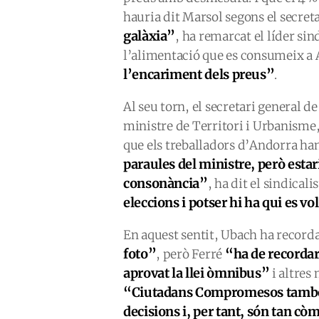
hauria dit Marsol segons el secret
galàxia”
, ha remarcat el líder sin
l’alimentació que es consumeix a
l’encariment dels preus”
.
Al seu torn, el secretari general d
ministre de Territori i Urbanisme,
que els treballadors d’Andorra han
paraules del ministre, però estari
consonància”
, ha dit el sindical
eleccions i potser hi ha qui es v
En aquest sentit, Ubach ha record
foto”
“ha de recordar
, però Ferré
aprovat la llei òmnibus”
i altres
“Ciutadans Compromesos també h
decisions i, per tant, són tan c