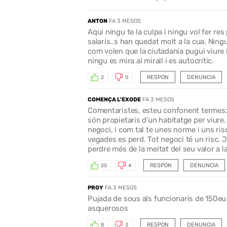
ANTON
FA 3 MESOS
Aqui ningu te la culpa i ningu vol fer res 
salaris..s han quedat molt a la cua. Ning
com volen que la ciutadania pugui viure 
ningu es mira al mirall i es autocritic.
RESPON
DENUNCIA
2
0
COMENÇA L'EXODE
FA 3 MESOS
Comentaristes, esteu confonent termes: e
són propietaris d'un habitatge per viure.
negoci, i com tal te unes norme i uns ri
vegades es perd. Tot negoci té un risc. 
perdre més de la meitat del seu valor a l
RESPON
DENUNCIA
20
4
PROY
FA 3 MESOS
Pujada de sous als funcionaris de 150eu 
asquerosos
RESPON
DENUNCIA
8
3