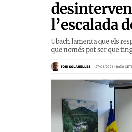
desintervenc
l’escalada d
Ubach lamenta que els res
que només pot ser que ting
TONI SOLANELLES
27/04/2026 (16:38 CET)