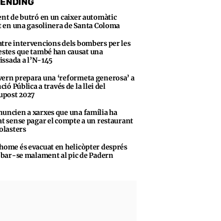
ENDING
ent de butró en un caixer automàtic
t en una gasolinera de Santa Coloma
tre intervencions dels bombers per les
stes que també han causat una
vissada a l’N-145
ern prepara una ‘reformeta generosa’ a
ció Pública a través de la llei del
upost 2027
uncien a xarxes que una família ha
t sense pagar el compte a un restaurant
olasters
home és evacuat en helicòpter després
obar-se malament al pic de Padern