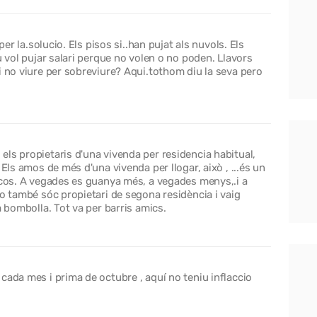
per la.solucio. Els pisos si..han pujat als nuvols. Els
u vol pujar salari perque no volen o no poden. Llavors
i no viure per sobreviure? Aqui.tothom diu la seva pero
ls propietaris d'una vivenda per residencia habitual,
 Els amos de més d'una vivenda per llogar, això , ...és un
scos. A vegades es guanya més, a vegades menys,.i a
Jo també sóc propietari de segona residència i vaig
a bombolla. Tot va per barris amics.
cada mes i prima de octubre , aquí no teniu inflaccio