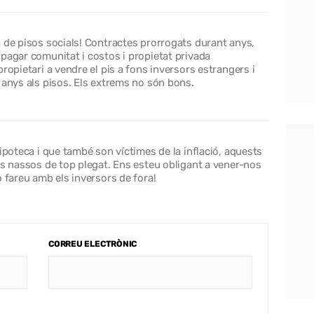
 de pisos socials! Contractes prorrogats durant anys,
pagar comunitat i costos i propietat privada
ropietari a vendre el pis a fons inversors estrangers i
 anys als pisos. Els extrems no són bons.
ipoteca i que també son víctimes de la inflació, aquests
ls nassos de top plegat. Ens esteu obligant a vener-nos
o fareu amb els inversors de fora!
CORREU ELECTRÒNIC