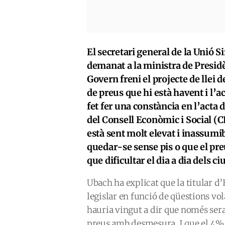
El secretari general de la Unió 
demanat a la ministra de Presidè
Govern freni el projecte de llei 
de preus que hi està havent i l’a
fet fer una constància en l’acta 
del Consell Econòmic i Social (CE
està sent molt elevat i inassumib
quedar-se sense pis o que el pre
que dificultar el dia a dia dels c
Ubach ha explicat que la titular d’
legislar en funció de qüestions vol
hauria vingut a dir que només sera
preus amb desmesura. I que el 4% 