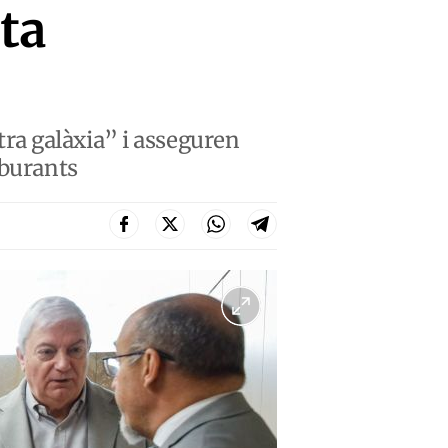
sta
ra galàxia” i asseguren
rburants