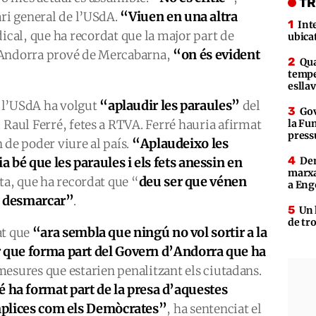
TR
“Viuen en una altra
ari general de l’USdA.
Int
dical, que ha recordat que la major part de
ubica
“on és evident
 Andorra prové de Mercabarna,
Qua
tempe
eslla
“aplaudir les paraules”
e l’USdA ha volgut
del
Gov
 Raul Ferré, fetes a RTVA. Ferré hauria afirmat
la Fun
press
“Aplaudeixo les
 de poder viure al país.
a bé que les paraules i els fets anessin en
Den
marxa
deu ser que vénen
ista, que ha recordat que “
a Eng
ol desmarcar”
.
Un 
de tr
“ara sembla que ningú no vol sortir a la
at que
 que forma part del Govern d’Andorra que ha
 mesures que estarien penalitzant els ciutadans.
a format part de la presa d’aquestes
òmplices com els Demòcrates”
, ha sentenciat el