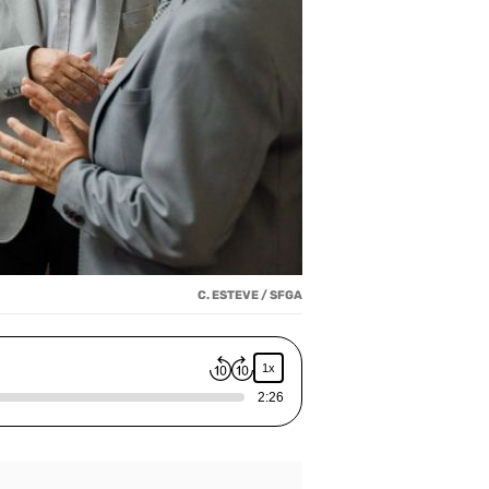
C. ESTEVE / SFGA
1x
2:26