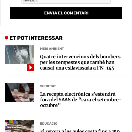
ET POT INTERESSAR
MEDI AMBIENT
Quatre intervencions dels bombers
per les tempestes que també han
causat una esllavissada a l’N-145
SOCIETAT
La recepta electrònica s’estendrà
fora del SAAS de “cara el setembre-
octubre”
EDUCACIÓ
El retorn a les aules costa fins a 150