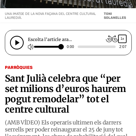
UNA IMATGE DE LA NOVA FAÇANA DEL CENTRE CULTURAL
TONI
LAUREDIÀ.
SOLANELLES
Escolta l'article ara…
1x
0:00
2:07
PARRÒQUIES
Sant Julià celebra que “per
set milions d’euros haurem
pogut remodelar” tot el
centre cultural
(AMB VÍDEO) Els operaris ultimen els darrers
serrells per poder reinaugurar el 25 de juny tot