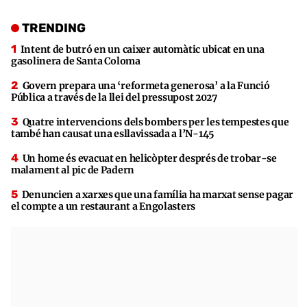
TRENDING
Intent de butró en un caixer automàtic ubicat en una
gasolinera de Santa Coloma
Govern prepara una ‘reformeta generosa’ a la Funció
Pública a través de la llei del pressupost 2027
Quatre intervencions dels bombers per les tempestes que
també han causat una esllavissada a l’N-145
Un home és evacuat en helicòpter després de trobar-se
malament al pic de Padern
Denuncien a xarxes que una família ha marxat sense pagar
el compte a un restaurant a Engolasters