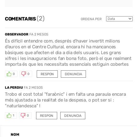
(2)
COMENTARIS
ORDENA PER
OBSERVADOR
FA 2 MESOS
És difícil entendre com, després d’haver invertit milions
d’euros en el Centre Cultural, encara hi ha mancances
bàsiques que afecten el dia a dia dels usuaris. Les grans
xifres i les inauguracions fan bona foto, però el que realment
importa és que les necessitats essencials estiguin cobertes
RESPON
DENUNCIA
0
0
LA PERDIU
FA 2 MESOS
Trobo el cost total "faraònic" i em falta una paraula encara
més ajustada a la realitat de la despesa, o pot ser si :
"naturlandesca" !
RESPON
DENUNCIA
1
0
NOM