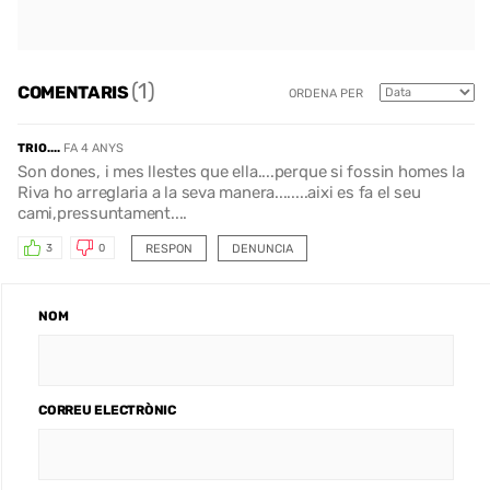
(1)
COMENTARIS
ORDENA PER
TRIO....
FA 4 ANYS
Son dones, i mes llestes que ella....perque si fossin homes la
Riva ho arreglaria a la seva manera........aixi es fa el seu
cami,pressuntament....
RESPON
DENUNCIA
3
0
NOM
CORREU ELECTRÒNIC