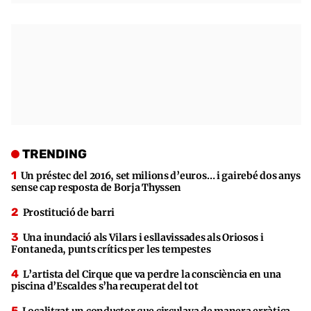
TRENDING
Un préstec del 2016, set milions d’euros… i gairebé dos anys
sense cap resposta de Borja Thyssen
Prostitució de barri
Una inundació als Vilars i esllavissades als Oriosos i
Fontaneda, punts crítics per les tempestes
L’artista del Cirque que va perdre la consciència en una
piscina d’Escaldes s’ha recuperat del tot
Localitzat un conductor que circulava de manera erràtica