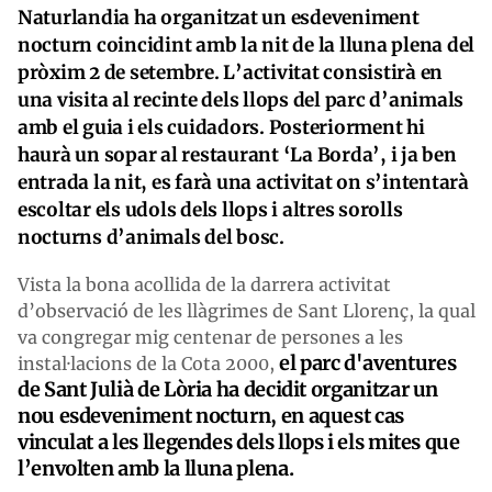
Naturlandia ha organitzat un esdeveniment
nocturn coincidint amb la nit de la lluna plena del
pròxim 2 de setembre. L’activitat consistirà en
una visita al recinte dels llops del parc d’animals
amb el guia i els cuidadors. Posteriorment hi
haurà un sopar al restaurant ‘La Borda’, i ja ben
entrada la nit, es farà una activitat on s’intentarà
escoltar els udols dels llops i altres sorolls
nocturns d’animals del bosc.
Vista la bona acollida de la darrera activitat
d’observació de les llàgrimes de Sant Llorenç, la qual
va congregar mig centenar de persones a les
el parc d'aventures
instal·lacions de la Cota 2000,
de Sant Julià de Lòria ha decidit organitzar un
nou esdeveniment nocturn, en aquest cas
vinculat a les llegendes dels llops i els mites que
l’envolten amb la lluna plena.