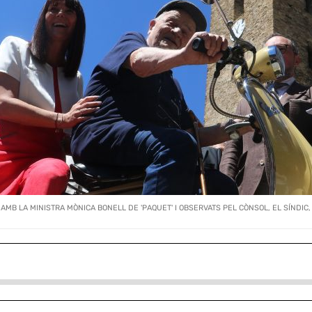
MB LA MINISTRA MÒNICA BONELL DE 'PAQUET' I OBSERVATS PEL CÒNSOL, EL SÍNDIC, 