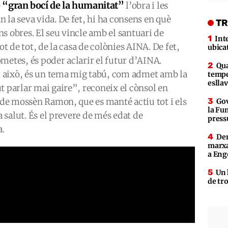
“gran bocí de la humanitat”
e
l’obra i les
 la seva vida. De fet, hi ha consens en què
TR
s obres. El seu vincle amb el santuari de
Int
ot de tot, de la casa de colònies AINA. De fet,
ubica
metes, és poder aclarir el futur d’AINA.
Qua
nt això, és un tema mig tabú, com admet amb la
tempe
eslla
t parlar mai gaire”, reconeix el cònsol en
s de mossèn Ramon, que es manté actiu tot i els
Gov
la Fun
a salut. És el prevere de més edat de
press
a.
Den
marxa
a Eng
Un 
de tr