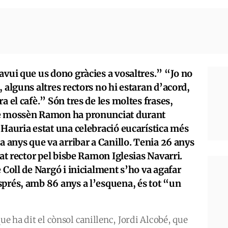
avui que us dono gràcies a vosaltres.” “Jo no
 alguns altres rectors no hi estaran d’acord,
a el cafè.” Són tres de les moltes frases,
ue mossèn Ramon ha pronunciat durant
 Hauria estat una celebració eucarística més
a anys que va arribar a Canillo. Tenia 26 anys
nat rector pel bisbe Ramon Iglesias Navarri.
 Coll de Nargó i inicialment s’ho va agafar
sprés, amb 86 anys a l’esquena, és tot “un
que ha dit el cònsol canillenc, Jordi Alcobé, que