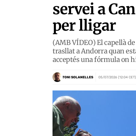
servei a Ca
per lligar
(AMB VÍDEO) El capellà de 
trasllat a Andorra quan esta
acceptés una fórmula on hi
TONI SOLANELLES
05/07/2026 (12:04 CET)