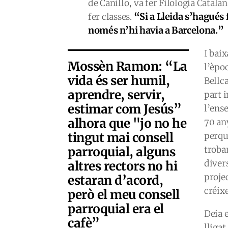
de Canillo, va fer Filologia Catal
“Si a Lleida s’hagués 
fer classes.
només n’hi havia a Barcelona.”
I baix
Mossèn Ramon: “La
l’èpoc
vida és ser humil,
Bellca
aprendre, servir,
part i
estimar com Jesús”
l’ens
alhora que "jo no he
70 an
tingut mai consell
perqu
parroquial, alguns
troba
diver
altres rectors no hi
projec
estaran d’acord,
créixe
però el meu consell
parroquial era el
Deia e
cafè”
lligat