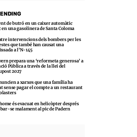
ENDING
ent de butró en un caixer automàtic
t en una gasolinera de Santa Coloma
tre intervencions dels bombers per les
stes que també han causat una
vissada a l’N-145
ern prepara una ‘reformeta generosa’ a
ció Pública a través de la llei del
upost 2027
uncien a xarxes que una família ha
t sense pagar el compte a un restaurant
olasters
home és evacuat en helicòpter després
obar-se malament al pic de Padern