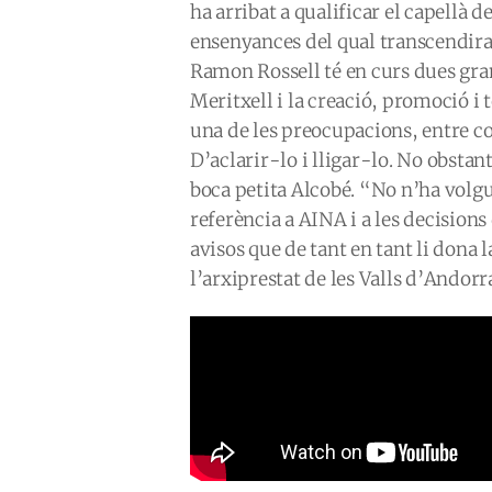
ha arribat a qualificar el capellà d
ensenyances del qual transcendiran
Ramon Rossell té en curs dues gran
Meritxell i la creació, promoció i t
una de les preocupacions, entre co
D’aclarir-lo i lligar-lo. No obsta
boca petita Alcobé. “No n’ha volgu
referència a AINA i a les decision
avisos que de tant en tant li dona l
l’arxiprestat de les Valls d’Andorr