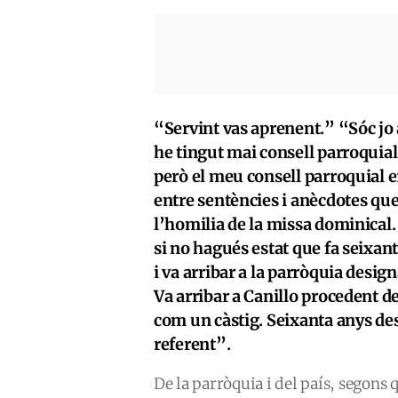
“Servint vas aprenent.” “Sóc jo 
he tingut mai consell parroquial,
però el meu consell parroquial er
entre sentències i anècdotes q
l’homilia de la missa dominical.
si no hagués estat que fa seixant
i va arribar a la parròquia desig
Va arribar a Canillo procedent de
com un càstig. Seixanta anys de
referent”.
De la parròquia i del país, segons 