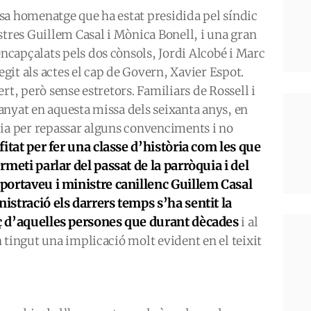
sa homenatge que ha estat presidida pel síndic
stres Guillem Casal i Mònica Bonell, i una gran
capçalats pels dos cònsols, Jordi Alcobé i Marc
egit als actes el cap de Govern, Xavier Espot.
rt, però sense estretors. Familiars de Rossell i
anyat en aquesta missa dels seixanta anys, en
lia per repassar alguns convenciments i no
itat per fer una classe d’història com les que
ermeti parlar del passat de la parròquia i del
 portaveu i ministre canillenc Guillem Casal
nistració els darrers temps s’ha sentit la
rç d’aquelles persones que durant dècades
i al
 tingut una implicació molt evident en el teixit