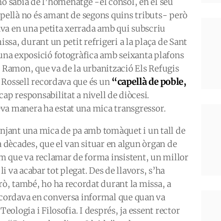
 sabia de l’homenatge -el cònsol, en el seu
apellà no és amant de segons quins tributs- però
va en una petita xerrada amb qui subscriu
issa, durant un petit refrigeri a la plaça de Sant
’una exposició fotogràfica amb seixanta plafons
n Ramon, que va de la urbanització Els Refugis
“capellà de poble,
a. Rossell recordava que és un
cap responsabilitat a nivell de diòcesi.
va manera ha estat una mica transgressor.
jant una mica de pa amb tomàquet i un tall de
a dècades, que el van situar en algun òrgan de
com que va reclamar de forma insistent, un millor
li va acabar tot plegat. Des de llavors, s’ha
erò, també, ho ha recordat durant la missa, a
Recordava en conversa informal que quan va
Teologia i Filosofia. I després, ja essent rector