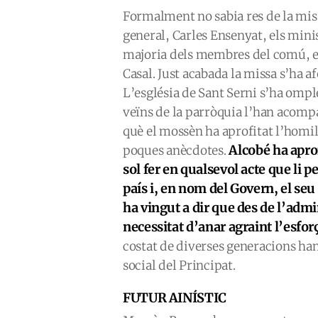
Formalment no sabia res de la mis
general, Carles Ensenyat, els mini
majoria dels membres del comú, en
Casal. Just acabada la missa s’ha af
L’església de Sant Serni s’ha omple
veïns de la parròquia l’han acomp
què el mossèn ha aprofitat l’homi
Alcobé ha aprof
poques anècdotes.
sol fer en qualsevol acte que li p
país i, en nom del Govern, el seu
ha vingut a dir que des de l’admi
necessitat d’anar agraint l’esfo
costat de diverses generacions han
social del Principat.
FUTUR AINÍSTIC