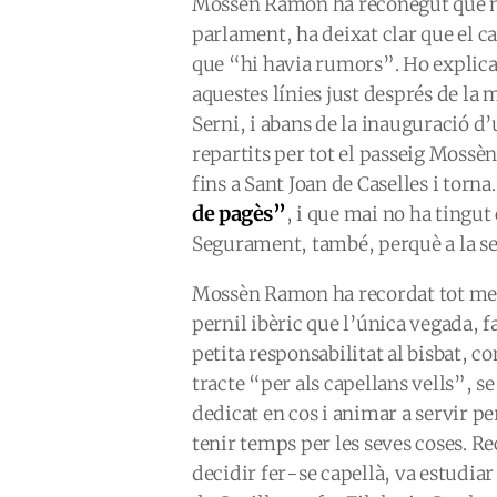
Mossèn Ramon ha reconegut que no
parlament, ha deixat clar que el c
que “hi havia rumors”. Ho explica
aquestes línies just després de la m
Serni, i abans de la inauguració d
repartits per tot el passeig Mossè
fins a Sant Joan de Caselles i torn
de pagès”
, i que mai no ha tingut 
Segurament, també, perquè a la se
Mossèn Ramon ha recordat tot men
pernil ibèric que l’única vegada, f
petita responsabilitat al bisbat, 
tracte “per als capellans vells”, se 
dedicat en cos i animar a servir p
tenir temps per les seves coses. 
decidir fer-se capellà, va estudiar 