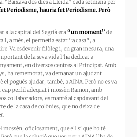
ana. “Baixava dos dies a Lleida” cada setmana per
fet Periodisme, hauria fet Periodisme. Però
“un moment”
ar a la capital del Segrià era
de
a i, a més, el permetia estar “a casa”, a
ire. Va esdevenir filòleg i, en gran mesura, una
mportant de la seva vida l’ha dedicat a
enyament, en diversos centres al Principat. Amb
ys, ha rememorat, va demanar un ajudant
è el pogués ajudar, també, a AINA. Però no es va
r cap perfil adequat i mossèn Ramon, amb
sos col·laboradors, es manté al capdavant del
te de la casa de colònies, que no deixa de
r.
l mossèn, oficiosament, que ell sí que ho té
. Però que la solució que veu per a AINA l’ha de