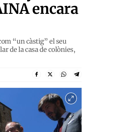
’AINA encara
com “un càstig” el seu
lar de la casa de colònies,