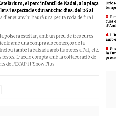
Estelàrium, el parc infantil de Nadal, a la plaça
Orioso
tempe
lers i espectacles durant cinc dies, del 26 al
ts d’enguany hi haurà una petita roda de fira i
Res
cues 
d’An
L’I
 la polsera estel·lar, amb un preu de tres euros
amb e
 obtenir amb una compra als comerços de la
Gov
clou també la baixada amb llumetes a Pal, el 4
la Fun
s festes. L’acció compta amb la col·laboració de
press
ants de l’ECAP i l’Snow Plus.