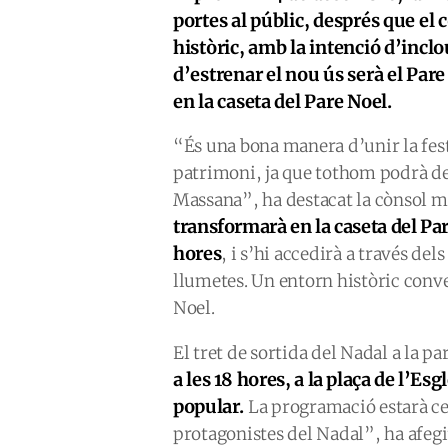
portes al públic, després que el
històric, amb la intenció d’inclo
d’estrenar el nou ús serà el Pare
en la caseta del Pare Noel.
“És una bona manera d’unir la fes
patrimoni, ja que tothom podrà des
Massana”, ha destacat la cònsol m
transformarà en la caseta del Par
hores
, i s’hi accedirà a través de
llumetes. Un entorn històric conve
Noel.
El tret de sortida del Nadal a la p
a les 18 hores, a la plaça de l’Es
popular.
La programació estarà cen
protagonistes del Nadal”, ha afegi