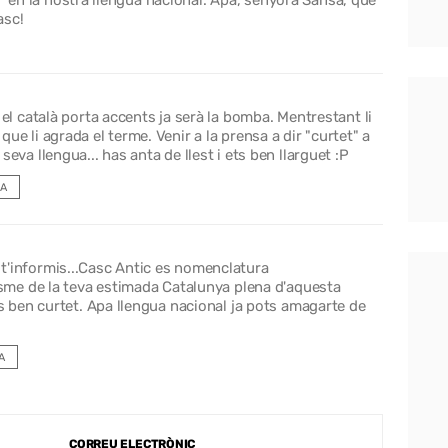
o" en la nostra llengua nacional. Apa, senyora Sansa, que
asc!
 el català porta accents ja serà la bomba. Mentrestant li
e li agrada el terme. Venir a la prensa a dir "curtet" a
eva llengua... has anta de llest i ets ben llarguet :P
A
t'informis...Casc Antic es nomenclatura
nisme de la teva estimada Catalunya plena d'aquesta
ts ben curtet. Apa llengua nacional ja pots amagarte de
A
CORREU ELECTRÒNIC