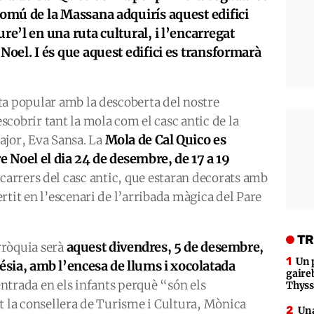
 comú de la Massana adquirís aquest edifici
ure’l en una ruta cultural, i l’encarregat
 Noel. I és que aquest edifici es transformarà
ta popular amb la descoberta del nostre
cobrir tant la mola com el casc antic de la
Mola de Cal Quico es
ajor, Eva Sansa. La
e Noel el dia 24 de desembre, de 17 a 19
ls carrers del casc antic, que estaran decorats amb
rtit en l’escenari de l’arribada màgica del Pare
TR
aquest divendres, 5 de desembre,
arròquia serà
Un 
glésia, amb l’encesa de llums i xocolatada
gaire
trada en els infants perquè “són els
Thys
t la consellera de Turisme i Cultura, Mònica
Una