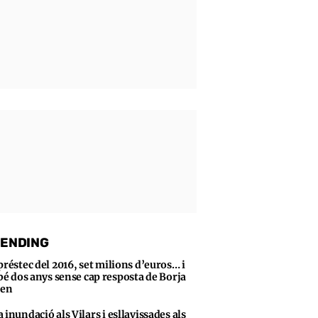
ENDING
préstec del 2016, set milions d’euros… i
bé dos anys sense cap resposta de Borja
sen
 inundació als Vilars i esllavissades als