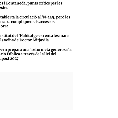
s i Fontaneda, punts crítics per les
stes
tablerta la circulació a l’N-145, però les
encara compliquen els accessos
dorra
nstitut de l’Habitatge es renta les mans
ls veïns de Doctor Mitjavila
ern prepara una ‘reformeta generosa’ a
ció Pública a través de la llei del
upost 2027