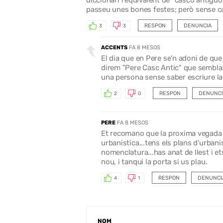
diccionari l'equivalent de "casco antigu
passeu unes bones festes; però sense c
RESPON
DENUNCIA
3
3
ACCENTS
FA 8 MESOS
El dia que en Pere se'n adoni de que
direm "Pere Casc Antic" que sembla qu
una persona sense saber escriure la s
RESPON
DENUNCI
2
0
PERE
FA 8 MESOS
Et recomano que la proxima vegada 
urbanistica...tens els plans d'urba
nomenclatura...has anat de llest i e
nou, i tanqui la porta si us plau.
RESPON
DENUNCI
4
1
NOM