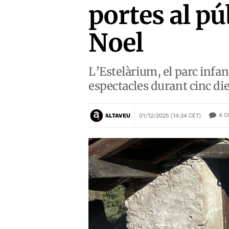
portes al pú
Noel
L’Estelàrium, el parc infant
espectacles durant cinc di
4
C
ALTAVEU
01/12/2025 (14:24 CET)