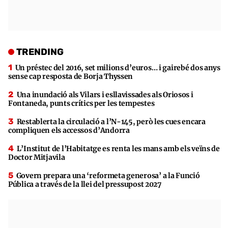
TRENDING
Un préstec del 2016, set milions d’euros… i gairebé dos anys
sense cap resposta de Borja Thyssen
Una inundació als Vilars i esllavissades als Oriosos i
Fontaneda, punts crítics per les tempestes
Restablerta la circulació a l’N-145, però les cues encara
compliquen els accessos d’Andorra
L’Institut de l’Habitatge es renta les mans amb els veïns de
Doctor Mitjavila
Govern prepara una ‘reformeta generosa’ a la Funció
Pública a través de la llei del pressupost 2027