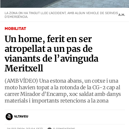
LA ZONA ON HA TINGUT LLOC L'ACCIDENT, AMB ALGUN VEHICLE DE SERVEIS
A.M.
D'EMERGÈNCIA.
MOBILITAT
Un home, ferit en ser
atropellat a un pas de
vianants de l’avinguda
Meritxell
(AMB VÍDEO) Una estona abans, un cotxe i una
moto havien topat a la rotonda de la CG-2 cap al
carrer Mirador d’Encamp, xoc saldat amb danys
materials i importants retencions a la zona
ALTAVEU