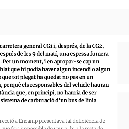
carretera general CG1 i, després, de la CG2,
esprés de les 9 del matí, una espessa fumera
ia. Per un moment, i en apropar-se cap un
lat que hi podia haver algun incendi o algun
s que tot plegat ha quedat no pas en un
, perquè els responsables del vehicle hauran
tància que, en principi, no hauria de ser
 sistema de carburació d’un bus de línia
irecció a Encamp presentava tal deficiència de
que feia impossible de veure-hi a la resta de