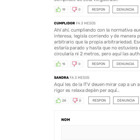
RESPON
DENUNCIA
19
0
CUMPLIDOR
FA 3 MESOS
Ahí ahí, cumpliendo con la normativa eu
interesa, legisla corriendo y de manera 
arbitrario que la propia arbitrariedad. 
estaría parado y hasta que no estuviera 
circularía ni 2 metros, pero aquí las aut
RESPON
DENUNCIA
15
0
SANDRA
FA 3 MESOS
Aquí les de la ITV deuen mirar cap a un a
rigor es relaxa depèn per aquí..
RESPON
DENUNCIA
28
0
NOM