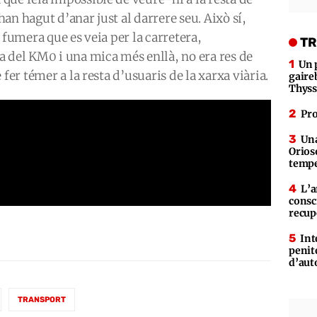
an hagut d’anar just al darrere seu. Això sí,
 fumera que es veia per la carretera,
TR
a del KM0 i una mica més enllà, no era res de
Un 
fer témer a la resta d’usuaris de la xarxa viària.
gaire
Thys
Pro
Una
Orioso
tempe
L’a
consc
recup
Int
penit
d’aut
TRANSPORT