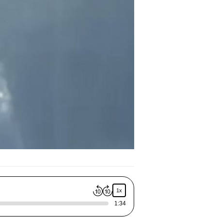
1x
1:34