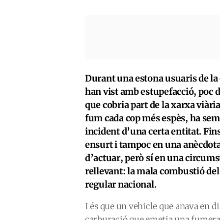
Durant una estona usuaris de la 
han vist amb estupefacció, poc d
que cobria part de la xarxa viàr
fum cada cop més espès, ha semb
incident d’una certa entitat. Fin
ensurt i tampoc en una anècdota
d’actuar, però sí en una circums
rellevant: la mala combustió del
regular nacional.
I és que un vehicle que anava en d
carburació que emetia una fumera 