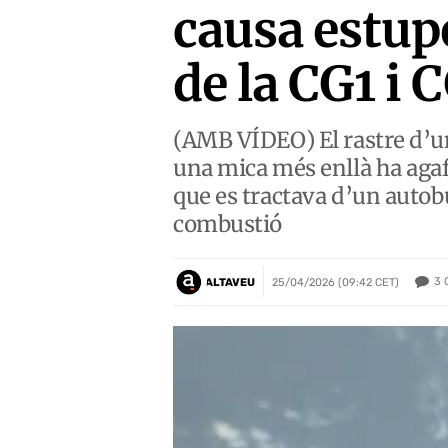
causa estup
de la CG1 i 
(AMB VÍDEO) El rastre d’un
una mica més enllà ha agafa
que es tractava d’un autob
combustió
3
ALTAVEU
25/04/2026 (09:42 CET)