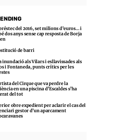
ENDING
préstec del 2016, set milions d’euros… i
bé dos anys sense cap resposta de Borja
sen
stitució de barri
 inundació als Vilars i esllavissades als
s i Fontaneda, punts crítics per les
stes
rtista del Cirque que va perdre la
iència en una piscina d’Escaldes s’ha
erat del tot
erior obre expedient per aclarir el cas del
enciari gestor d’un aparcament
ocaravanes