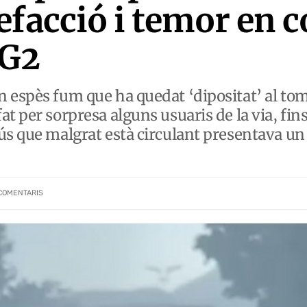
efacció i temor en 
CG2
 espès fum que ha quedat ‘dipositat’ al tom
t per sorpresa alguns usuaris de la via, fin
ús que malgrat està circulant presentava un
COMENTARIS