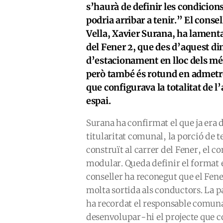
s’haurà de definir les condicion
podria arribar a tenir.” El conse
Vella, Xavier Surana, ha lamenta
del Fener 2, que des d’aquest di
d’estacionament en lloc dels més
però també és rotund en admetre 
que configurava la totalitat de l
espai.
Surana ha confirmat el que ja era 
titularitat comunal, la porció de t
construït al carrer del Fener, el 
modular. Queda definir el format ex
conseller ha reconegut que el Fen
molta sortida als conductors. La pa
ha recordat el responsable comunal,
desenvolupar-hi el projecte que con