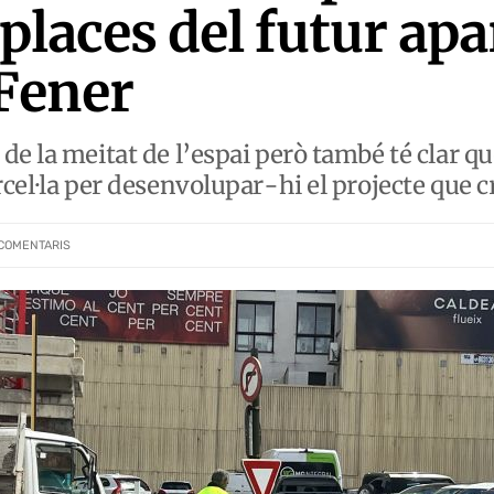
 places del futur a
 Fener
e la meitat de l’espai però també té clar que
rcel·la per desenvolupar-hi el projecte que c
COMENTARIS