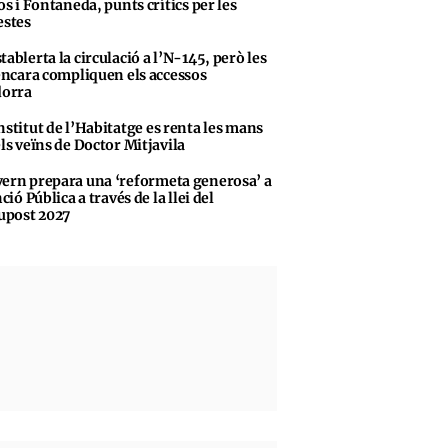
s i Fontaneda, punts crítics per les
stes
tablerta la circulació a l’N-145, però les
encara compliquen els accessos
dorra
nstitut de l’Habitatge es renta les mans
ls veïns de Doctor Mitjavila
ern prepara una ‘reformeta generosa’ a
ció Pública a través de la llei del
upost 2027