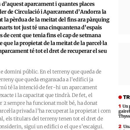
s d’aquest aparcament i quantes places
ller de Circulació i Aparcament d’Andorra la
t la pèrdua de la meitat del fins ara pàrquing
marts tot just té una cinquantena d’espais
 de cent que tenia fins el cap de setmana
que la propietat de la meitat de la parcel·la
’aparcament té tot el dret de recuperar el seu
de domini públic. En el terreny que queda de
erreny que queda enganxada a l’edifici ja
comú té la intenció de fer-hi un aparcament
acte i la capacitat que tindrà. De fet, el
TR
er 2 sempre ha funcionat molt bé, ha donat
Un 
rcel·la privada l’ha recuperat la propietat i com
gaire
Thys
 els titulars del terreny tenen tot el dret de
siderin, sigui un edifici o el que s’escaigui.
Una