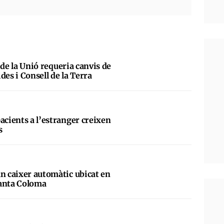
al de la Unió requeria canvis de
des i Consell de la Terra
acients a l’estranger creixen
s
un caixer automàtic ubicat en
Santa Coloma