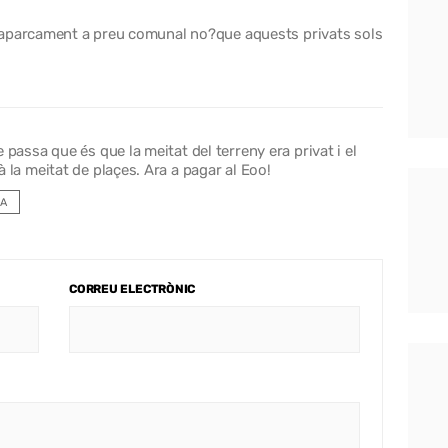
 aparcament a preu comunal no?que aquests privats sols
passa que és que la meitat del terreny era privat i el
 la meitat de plaçes. Ara a pagar al Eoo!
A
CORREU ELECTRÒNIC