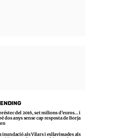
ENDING
préstec del 2016, set milions d’euros… i
bé dos anys sense cap resposta de Borja
sen
 inundació als Vilars i esllavissades als