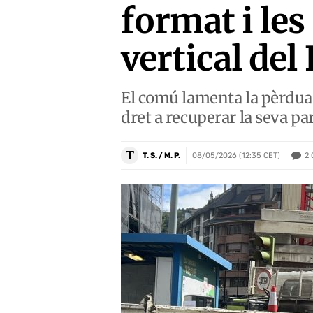
format i les
vertical del
El comú lamenta la pèrdua d
dret a recuperar la seva pa
T
2
T. S. / M. P.
08/05/2026 (12:35 CET)