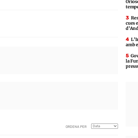
Orioso
tempe
Res
cues 
d’An
L’I
amb e
Gov
la Fun
press
ORDENA PER