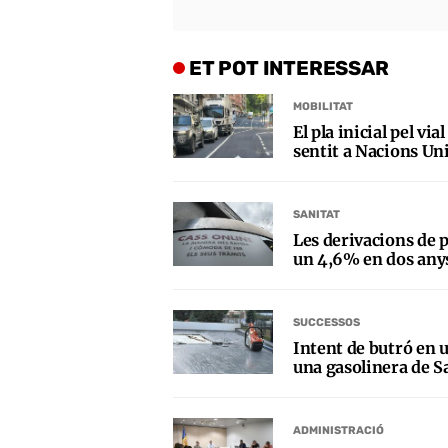
ET POT INTERESSAR
MOBILITAT
El pla inicial pel vi
sentit a Nacions Uni
SANITAT
Les derivacions de p
un 4,6% en dos any
SUCCESSOS
Intent de butró en 
una gasolinera de 
ADMINISTRACIÓ