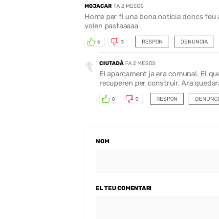
MOJACAR
FA 2 MESOS
Home per fi una bona notícia doncs feu
volen pastaaaaa
RESPON
DENUNCIA
6
3
CIUTADÀ
FA 2 MESOS
El aparcament ja era comunal. El que 
recuperen per construir. Ara quedarà
RESPON
DENUNCI
0
0
NOM
EL TEU COMENTARI