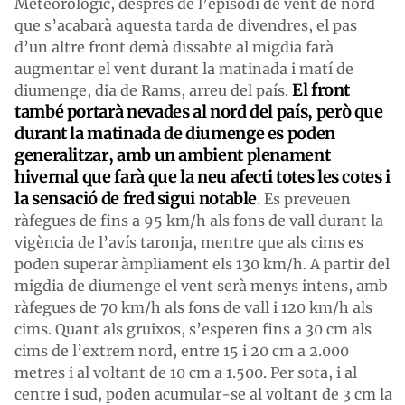
Meteorològic, després de l’episodi de vent de nord
que s’acabarà aquesta tarda de divendres, el pas
d’un altre front demà dissabte al migdia farà
augmentar el vent durant la matinada i matí de
El front
diumenge, dia de Rams, arreu del país.
també portarà nevades al nord del país, però que
durant la matinada de diumenge es poden
generalitzar, amb un ambient plenament
hivernal que farà que la neu afecti totes les cotes i
la sensació de fred sigui notable
. Es preveuen
ràfegues de fins a 95 km/h als fons de vall durant la
vigència de l’avís taronja, mentre que als cims es
poden superar àmpliament els 130 km/h. A partir del
migdia de diumenge el vent serà menys intens, amb
ràfegues de 70 km/h als fons de vall i 120 km/h als
cims. Quant als gruixos, s’esperen fins a 30 cm als
cims de l’extrem nord, entre 15 i 20 cm a 2.000
metres i al voltant de 10 cm a 1.500. Per sota, i al
centre i sud, poden acumular-se al voltant de 3 cm la