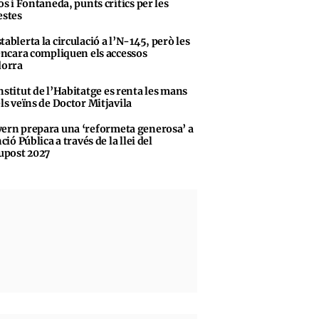
s i Fontaneda, punts crítics per les
stes
tablerta la circulació a l’N-145, però les
encara compliquen els accessos
dorra
nstitut de l’Habitatge es renta les mans
ls veïns de Doctor Mitjavila
ern prepara una ‘reformeta generosa’ a
ció Pública a través de la llei del
upost 2027