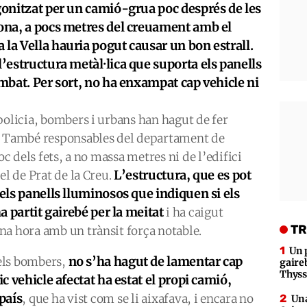
agonitzat per un camió-grua poc després de les
gona, a pocs metres del creuament amb el
 la Vella hauria pogut causar un bon estrall.
l’estructura metàl·lica que suporta els panells
ombat. Per sort, no ha enxampat cap vehicle ni
policia, bombers i urbans han hagut de fer
e. També responsables del departament de
oc dels fets, a no massa metres ni de l’edifici
L’estructura, que es pot
el de Prat de la Creu.
 els panells lluminosos que indiquen si els
ha partit gairebé per la meitat
i ha caigut
TR
na hora amb un trànsit força notable.
Un 
no s’ha hagut de lamentar cap
els bombers,
gaire
Thys
ic vehicle afectat ha estat el propi camió,
país
, que ha vist com se li aixafava, i encara no
Una