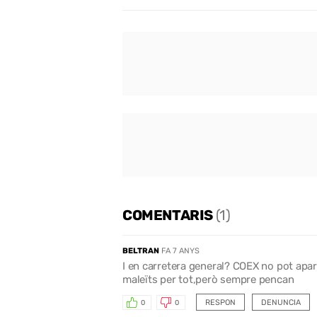
COMENTARIS
(1)
BELTRAN
FA 7 ANYS
I en carretera general? COEX no pot apart
maleïts per tot,però sempre pencan
RESPON
DENUNCIA
0
0