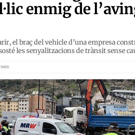
l·lic enmig de l’avi
rir, el braç del vehicle d’una empresa const
sosté les senyalitzacions de trànsit sense c
TARIS