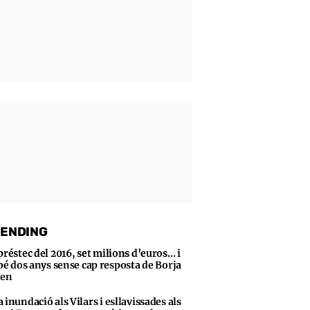
ENDING
préstec del 2016, set milions d’euros… i
bé dos anys sense cap resposta de Borja
sen
 inundació als Vilars i esllavissades als