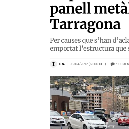
panell metà
Tarragona
Per causes que s’han d’acla
emportat l’estructura que 
T
1
COMEN
T. S.
05/04/2019 (16:00 CET)