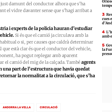
Orioso
just damunt del conductor alhora que s’ha
tempe
t el vidre davanter sense que s’hagi arribat a
Res
cues 
d’An
ria i experts de la policia hauran d’estudiar
L’I
ehicle.
Si és que el camió ja circulava amb la
amb e
habitual o si, per causes que caldrà determinar
Gov
 El que està clar és que el conductor del vehicle,
la Fun
press
sponent, ha pogut replegar amb aparent
agents
rar el camió del mig de la calçada. També
 una part de l’estructura que havia quedat
retornar la normalitat a la circulació, que s’ha
ANDORRA LA VELLA
CIRCULACIÓ