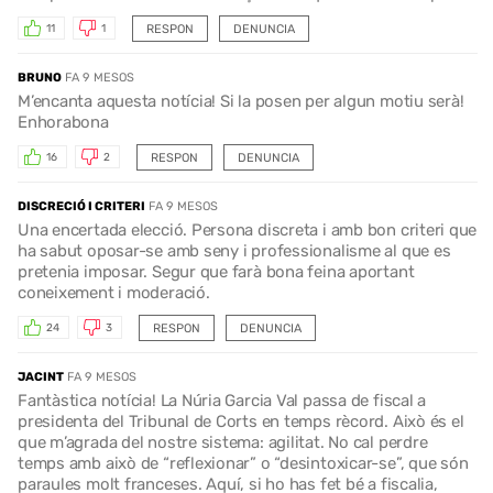
RESPON
DENUNCIA
11
1
BRUNO
FA 9 MESOS
M’encanta aquesta notícia! Si la posen per algun motiu serà!
Enhorabona
RESPON
DENUNCIA
16
2
DISCRECIÓ I CRITERI
FA 9 MESOS
Una encertada elecció. Persona discreta i amb bon criteri que
ha sabut oposar-se amb seny i professionalisme al que es
pretenia imposar. Segur que farà bona feina aportant
coneixement i moderació.
RESPON
DENUNCIA
24
3
JACINT
FA 9 MESOS
Fantàstica notícia! La Núria Garcia Val passa de fiscal a
presidenta del Tribunal de Corts en temps rècord. Això és el
que m’agrada del nostre sistema: agilitat. No cal perdre
temps amb això de “reflexionar” o “desintoxicar-se”, que són
paraules molt franceses. Aquí, si ho has fet bé a fiscalia,