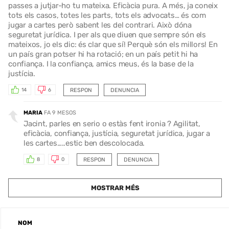
passes a jutjar-ho tu mateixa. Eficàcia pura. A més, ja coneix
tots els casos, totes les parts, tots els advocats… és com
jugar a cartes però sabent les del contrari. Això dóna
seguretat jurídica. I per als que diuen que sempre són els
mateixos, jo els dic: és clar que sí! Perquè són els millors! En
un país gran potser hi ha rotació; en un país petit hi ha
confiança. I la confiança, amics meus, és la base de la
justícia.
RESPON
DENUNCIA
14
6
MARIA
FA 9 MESOS
Jacint, parles en serio o estàs fent ironia ? Agilitat,
eficàcia, confiança, justícia, seguretat jurídica, jugar a
les cartes…..estic ben descolocada.
RESPON
DENUNCIA
8
0
MOSTRAR MÉS
NOM