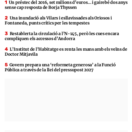
Un préstec del 2016, set milions d’euros… i gairebé dos anys
sense cap resposta de Borja Thyssen
Una inundació als Vilars i esllavissades als Oriosos i
Fontaneda, punts crítics per les tempestes
Restablerta la circulació a l’N-145, però les cues encara
compliquen els accessos d’Andorra
L’Institut de l’Habitatge es renta les mans amb els veïns de
Doctor Mitjavila
Govern prepara una ‘reformeta generosa’ a la Funció
Pública a través de la llei del pressupost 2027