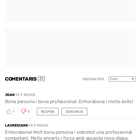
(8)
COMENTARIS
ORDENA PER
JOAN
FA 9 MESOS
Bona persona i bona professional. Enhorabona i molts èxits!
RESPON
DENUNCIA
1
0
LAUREDIANS
FA 9 MESOS
Enhorabona! Molt bona persona i sobretot una professional
competent. Molts encerts i força amb aquesta nova etapa.