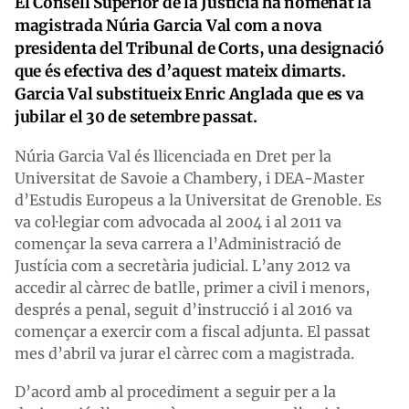
El Consell Superior de la Justícia ha nomenat la
magistrada Núria Garcia Val com a nova
presidenta del Tribunal de Corts, una designació
que és efectiva des d’aquest mateix dimarts.
Garcia Val substitueix Enric Anglada que es va
jubilar el 30 de setembre passat.
Núria Garcia Val és llicenciada en Dret per la
Universitat de Savoie a Chambery, i DEA-Master
d’Estudis Europeus a la Universitat de Grenoble. Es
va col·legiar com advocada al 2004 i al 2011 va
començar la seva carrera a l’Administració de
Justícia com a secretària judicial. L’any 2012 va
accedir al càrrec de batlle, primer a civil i menors,
després a penal, seguit d’instrucció i al 2016 va
començar a exercir com a fiscal adjunta. El passat
mes d’abril va jurar el càrrec com a magistrada.
D’acord amb al procediment a seguir per a la