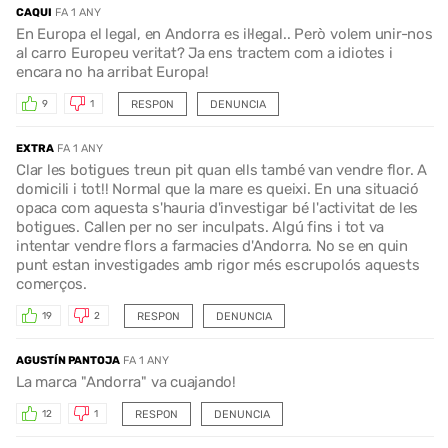
CAQUI
FA 1 ANY
En Europa el legal, en Andorra es il·legal.. Però volem unir-nos
al carro Europeu veritat? Ja ens tractem com a idiotes i
encara no ha arribat Europa!
RESPON
DENUNCIA
9
1
EXTRA
FA 1 ANY
Clar les botigues treun pit quan ells també van vendre flor. A
domicili i tot!! Normal que la mare es queixi. En una situació
opaca com aquesta s'hauria d'investigar bé l'activitat de les
botigues. Callen per no ser inculpats. Algú fins i tot va
intentar vendre flors a farmacies d'Andorra. No se en quin
punt estan investigades amb rigor més escrupolós aquests
comerços.
RESPON
DENUNCIA
19
2
AGUSTÍN PANTOJA
FA 1 ANY
La marca "Andorra" va cuajando!
RESPON
DENUNCIA
12
1