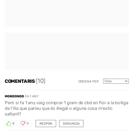
(10)
COMENTARIS
ORDENA PER
MONDONGO
FA 1 ANY
Però si fa 1 any vaig comprar 1 gram de cbd en flor a la botiga
de l'illa que parleu que és il·legal o alguna cosa m'estic
saltant?
RESPON
DENUNCIA
8
0