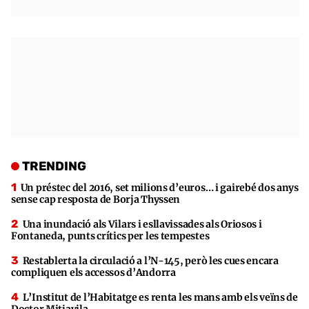
TRENDING
Un préstec del 2016, set milions d’euros… i gairebé dos anys
sense cap resposta de Borja Thyssen
Una inundació als Vilars i esllavissades als Oriosos i
Fontaneda, punts crítics per les tempestes
Restablerta la circulació a l’N-145, però les cues encara
compliquen els accessos d’Andorra
L’Institut de l’Habitatge es renta les mans amb els veïns de
Doctor Mitjavila