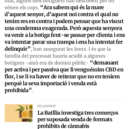
oral, alguns dels botiguers han descobert per on
“Ara sabem qui és la mare
vénen els cops.
d’aquest senyor, d’aquest noi contra el qual no
tenim res en contra i podem pensar que ha viscut
una condemna exagerada. Però aquesta senyora
va venir a la botiga fent-se passar per clienta i ens
va intentar parar una trampa i ens ha intentat fer
delinquir”
, han assegurat les fonts. I és que la
família del processat hauria acudit a algunes
“demanant
botigues -això era de domini públic-
per activa i per passiva que li venguéssim CBD en
flor, i se li va haver de reiterar que no en teníem
perquè la seva importació i venda està
prohibida”
.
RELACIONAT
La Batllia investiga tres comerços
per suposada venda de formats
prohibits de cànnabis