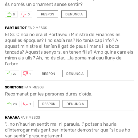
és només un ornament sense sentir?
RESPON
DENUNCIA
0
0
FART DE TOT
FA 9 MESOS
El Sr. Cinca no era el Portaveu i Ministre de Finances en
aquelles époques? I no sabía res? No tenía cap info? A
aquest ministre el teníen lligat de peus i mans i la boca
tancada? Aquests senyors, en tenen fills? Amb quina cara els
miren als ulls? Ah, no és clar.....la poma mai cau lluny de
l'arbre............
RESPON
DENUNCIA
27
1
SONETONE
FA 9 MESOS
Recomanat per les persones dures d'oïda.
RESPON
DENUNCIA
28
1
HAHAHA
FA 9 MESOS
"...no n’haurien sentit mai ni paraula..." potser s'hauria
d'interrogar més gent per intentar demostrar que "si que ho
van sentir" presumptament