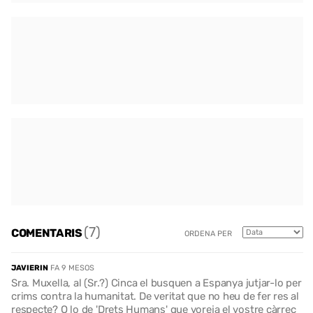
(7)
COMENTARIS
ORDENA PER
JAVIERIN
FA 9 MESOS
Sra. Muxella, al (Sr.?) Cinca el busquen a Espanya jutjar-lo per
crims contra la humanitat. De veritat que no heu de fer res al
respecte? O lo de 'Drets Humans' que voreja el vostre càrrec