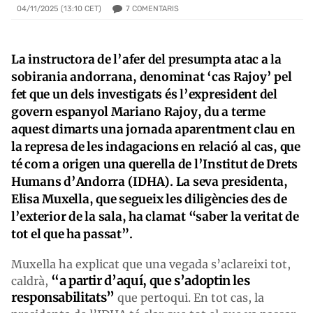
7
COMENTARIS
04/11/2025 (13:10 CET)
La instructora de l’afer del presumpta atac a la
sobirania andorrana, denominat ‘cas Rajoy’ pel
fet que un dels investigats és l’expresident del
govern espanyol Mariano Rajoy, du a terme
aquest dimarts una jornada aparentment clau en
la represa de les indagacions en relació al cas, que
té com a origen una querella de l’Institut de Drets
Humans d’Andorra (IDHA). La seva presidenta,
Elisa Muxella, que segueix les diligències des de
l’exterior de la sala, ha clamat “saber la veritat de
tot el que ha passat”.
Muxella ha explicat que una vegada s’aclareixi tot,
“a partir d’aquí, que s’adoptin les
caldrà,
responsabilitats”
que pertoqui. En tot cas, la