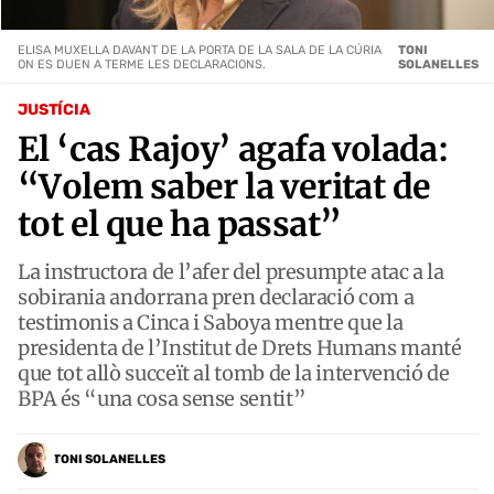
ELISA MUXELLA DAVANT DE LA PORTA DE LA SALA DE LA CÚRIA
TONI
ON ES DUEN A TERME LES DECLARACIONS.
SOLANELLES
JUSTÍCIA
El ‘cas Rajoy’ agafa volada:
“Volem saber la veritat de
tot el que ha passat”
La instructora de l’afer del presumpte atac a la
sobirania andorrana pren declaració com a
testimonis a Cinca i Saboya mentre que la
presidenta de l’Institut de Drets Humans manté
que tot allò succeït al tomb de la intervenció de
BPA és “una cosa sense sentit”
TONI SOLANELLES