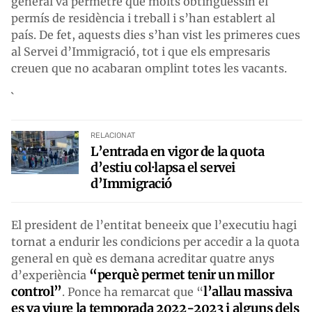
general va permetre que molts obtinguessin el
permís de residència i treball i s’han establert al
país. De fet, aquests dies s’han vist les primeres cues
al Servei d’Immigració, tot i que els empresaris
creuen que no acabaran omplint totes les vacants.
`
RELACIONAT
L’entrada en vigor de la quota
d’estiu col·lapsa el servei
d’Immigració
El president de l’entitat beneeix que l’executiu hagi
tornat a endurir les condicions per accedir a la quota
general en què es demana acreditar quatre anys
“perquè permet tenir un millor
d’experiència
control”
l’allau massiva
. Ponce ha remarcat que “
es va viure la temporada 2022-2023 i alguns dels