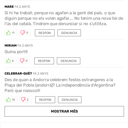
MARE
FA 2 ANYS
Si hi ha treball, perque no agafen a la gent del país, o que
diguin perque no els volen agafar.... No tenim una nova llei de
l'ús del català. Tindrem que denunciar si no s'utilitza.
RESPON
DENUNCIA
11
0
MIRIAM
FA 2 ANYS
Quina por!!!!
RESPON
DENUNCIA
6
0
CELEBRAR-QUÈ?
FA 2 ANYS
Des de quan a Andorra celebrem festes estrangeres a la
Plaça del Poble (andorrà)? La independència d'Argentina?
Però que nassos!!!
RESPON
DENUNCIA
12
2
MOSTRAR MÉS