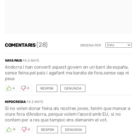
(28)
COMENTARIS
ORDENA PER
VAYA PAIS
FA 2 ANYS
Andorra l han converit aquest govern en un barri de españa,
sense feina pel pais i agafant ma barata de fora,sense cap ni
peus
RESPON
DENUNCIA
4
0
HIPOCRESIA
FA 2 ANYS
Si no volen donar feina als nostres joves, tenim que marxar a
viure fora d'Andorra, perque volem l'acord amb EU, si no
contem per a res que tampoc ens demanim el vot.
RESPON
DENUNCIA
11
0