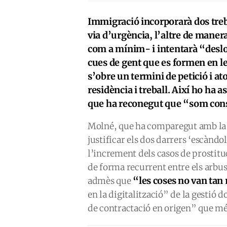
Immigració incorporarà dos tre
via d’urgència, l’altre de manera
com a mínim- i intentarà “desloc
cues de gent que es formen en l
s’obre un termini de petició i a
residència i treball. Així ho ha a
que ha reconegut que “som cons
Molné, que ha comparegut amb la m
justificar els dos darrers ‘escàndo
l’increment dels casos de prostit
de forma recurrent entre els arbust
“les coses no van tan
admès que
en la digitalització” de la gestió 
de contractació en origen” que mé