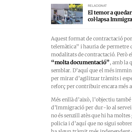
RELACIONAT
El temor a quedar
col·lapsa Immigra
Aquest format de contractació por
telemàtica” i hauria de permetre q
modalitats de contractació. Però e
“molta documentació”
, amb la 
semblar. D’aquí que el més immine
per mirar d’agilitzar tràmits i es
reforç per contribuir encara més a 
Més enllà d’això, l’objectiu també
d’Immigració per dur-lo al servei
no és senzill atès que hi ha moltes 
policia i d’aquí que no sigui sobrer
ha algun tràmit més independent qu