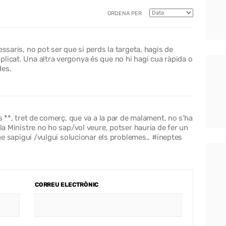
ORDENA PER
essaris, no pot ser que si perds la targeta, hagis de
licat. Una altra vergonya és que no hi hagi cua ràpida o
des.
ls **, tret de comerç, que va a la par de malament, no s’ha
 la Ministre no ho sap/vol veure, potser hauria de fer un
 que sapigui /vulgui solucionar els problemes.. #ineptes
CORREU ELECTRÒNIC