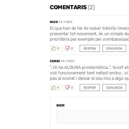
COMENTARIS
(2)
NICO
FA 1 MES
El que han de fer és reduir tràmits innec
presentar tot novament, és un simple dup
prioritària per exemple per a embarassa
RESPON
DENUNCIA
0
2
CERNI
FA 1 MES
“..Hi ha ALGUNA problemàtica..”, toca’t e
vist funcionament tant nefast enlloc.. si
pas al costat i deixar el seu lloc a algú
RESPON
DENUNCIA
6
2
NOM