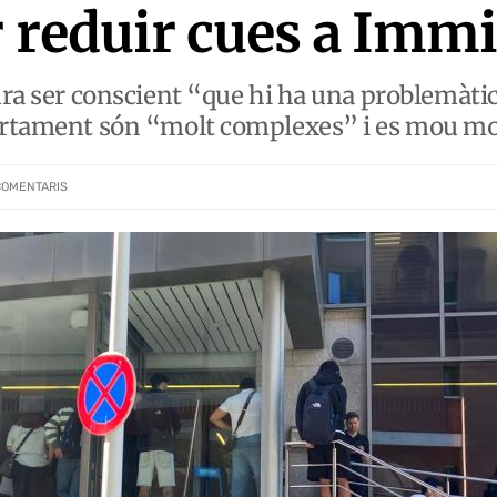
r reduir cues a Imm
ura ser conscient “que hi ha una problemàtic
partament són “molt complexes” i es mou m
COMENTARIS