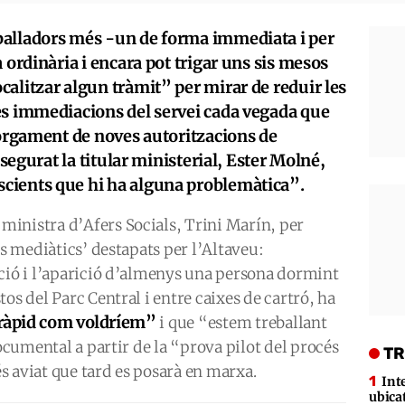
balladors més -un de forma immediata i per
 ordinària i encara pot trigar uns sis mesos
alitzar algun tràmit” per mirar de reduir les
es immediacions del servei cada vegada que
torgament de noves autoritzacions de
ssegurat la titular ministerial, Ester Molné,
cients que hi ha alguna problemàtica”.
inistra d’Afers Socials, Trini Marín, per
ls mediàtics’ destapats per l’Altaveu:
ució i l’aparició d’almenys una persona dormint
os del Parc Central i entre caixes de cartró, ha
 ràpid com voldríem”
i que “estem treballant
documental a partir de la “prova pilot del procés
TR
s aviat que tard es posarà en marxa.
Int
ubica