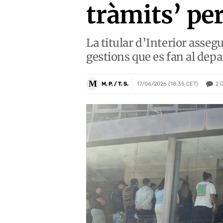
tràmits’ pe
La titular d’Interior asseg
gestions que es fan al de
M
2
M. P. / T. S.
17/06/2026 (18:35 CET)