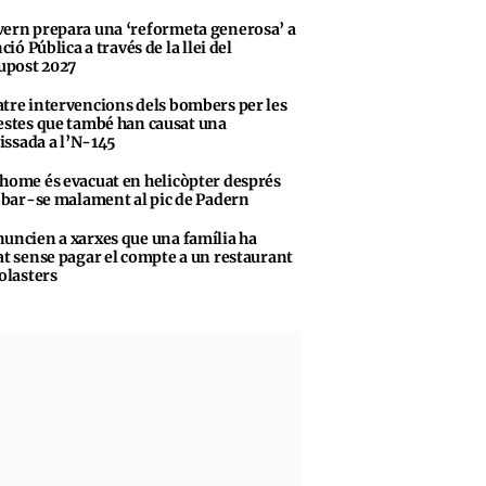
ern prepara una ‘reformeta generosa’ a
ció Pública a través de la llei del
upost 2027
tre intervencions dels bombers per les
stes que també han causat una
vissada a l’N-145
home és evacuat en helicòpter després
obar-se malament al pic de Padern
uncien a xarxes que una família ha
t sense pagar el compte a un restaurant
olasters