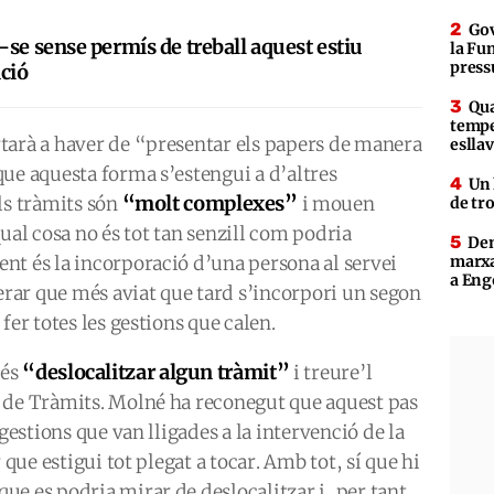
Gov
-se sense permís de treball aquest estiu
la Fun
press
ció
Qua
tempe
tarà a haver de “presentar els papers de manera
eslla
ue aquesta forma s’estengui a d’altres
Un 
“molt complexes”
ls tràmits són
i mouen
de tr
qual cosa no és tot tan senzill com podria
Den
nt és la incorporació d’una persona al servei
marxa
a Eng
perar que més aviat que tard s’incorpori un segon
fer totes les gestions que calen.
“deslocalitzar algun tràmit”
 és
i treure’l
 de Tràmits. Molné ha reconegut que aquest pas
gestions que van lligades a la intervenció de la
 que estigui tot plegat a tocar. Amb tot, sí que hi
e es podria mirar de deslocalitzar i, per tant,