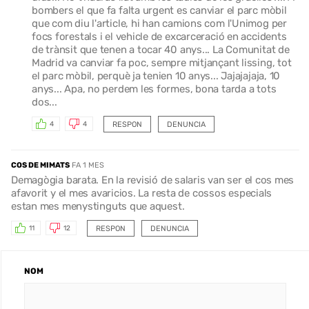
bombers el que fa falta urgent es canviar el parc mòbil
que com diu l'article, hi han camions com l'Unimog per
focs forestals i el vehicle de excarceració en accidents
de trànsit que tenen a tocar 40 anys... La Comunitat de
Madrid va canviar fa poc, sempre mitjançant lissing, tot
el parc mòbil, perquè ja tenien 10 anys... Jajajajaja, 10
anys... Apa, no perdem les formes, bona tarda a tots
dos...
RESPON
DENUNCIA
4
4
COS DE MIMATS
FA 1 MES
Demagògia barata. En la revisió de salaris van ser el cos mes
afavorit y el mes avaricios. La resta de cossos especials
estan mes menystinguts que aquest.
RESPON
DENUNCIA
11
12
NOM