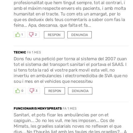
profesionalitat que hem tingut sempre, tot al contrari, i
amb el máxim respecte envers els pacients, i amb molta
humanitat en el tracte. Tu com ets un amargat, per lo
que es dedueix dels teus comentaris a saber com fas la
feina... Apa, descansa, que falta et fa...
RESPON
DENUNCIA
1
2
TECNIC
FA 1 MES
Dons feu una petició per torna al sistema del 2007 cuan
tot el sistema del transport sanitari el portava el SAAS. I
si tens tota la raó el vostre park movil esta vell, no
invertiu en ambulancies i electromediciba de SVA que no
sou i mes en el vehicles que necessiteu
RESPON
DENUNCIA
0
3
FUNCIONARIS MENYSPREATS
FA 1 MES
Sanitari, et pots ficar les ambulàncies per on et
capiguin... Jo no les vull, me les imposen... Cos de
Mimats, les graelles salarials noves no reflexen el que
dius... No t'hauràs liat amb les taules de les graelles?... A