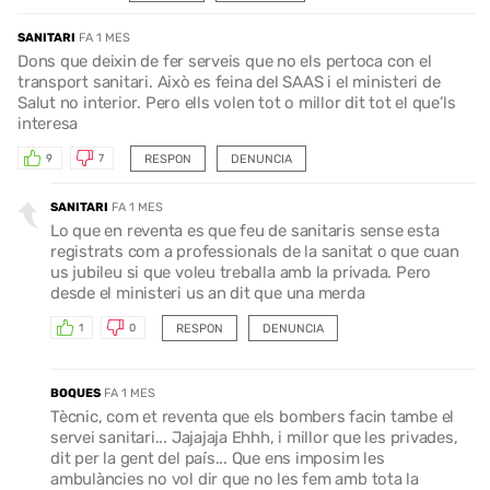
SANITARI
FA 1 MES
Dons que deixin de fer serveis que no els pertoca con el
transport sanitari. Això es feina del SAAS i el ministeri de
Salut no interior. Pero ells volen tot o millor dit tot el que’ls
interesa
RESPON
DENUNCIA
9
7
SANITARI
FA 1 MES
Lo que en reventa es que feu de sanitaris sense esta
registrats com a professionals de la sanitat o que cuan
us jubileu si que voleu treballa amb la privada. Pero
desde el ministeri us an dit que una merda
RESPON
DENUNCIA
1
0
BOQUES
FA 1 MES
Tècnic, com et reventa que els bombers facin tambe el
servei sanitari... Jajajaja Ehhh, i millor que les privades,
dit per la gent del país... Que ens imposim les
ambulàncies no vol dir que no les fem amb tota la