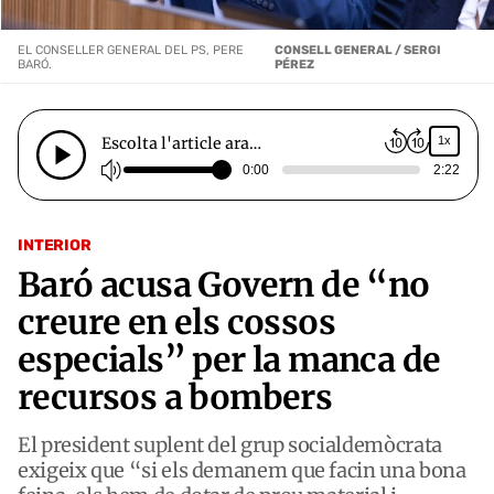
EL CONSELLER GENERAL DEL PS, PERE
CONSELL GENERAL / SERGI
BARÓ.
PÉREZ
Escolta l'article ara…
1x
0:00
2:22
INTERIOR
Baró acusa Govern de “no
creure en els cossos
especials” per la manca de
recursos a bombers
El president suplent del grup socialdemòcrata
exigeix que “si els demanem que facin una bona