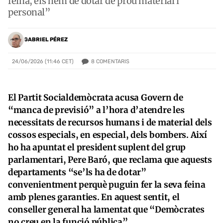
feina, els hem de dotar de prou material i
personal”
GABRIEL PÉREZ
8
COMENTARIS
24/06/2026 (11:46 CET)
El Partit Socialdemòcrata acusa Govern de
“manca de previsió” a l’hora d’atendre les
necessitats de recursos humans i de material dels
cossos especials, en especial, dels bombers. Així
ho ha apuntat el president suplent del grup
parlamentari, Pere Baró, que reclama que aquests
departaments “se’ls ha de dotar”
convenientment perquè puguin fer la seva feina
amb plenes garanties. En aquest sentit, el
conseller general ha lamentat que “Demòcrates
no creu en la funció pública”.