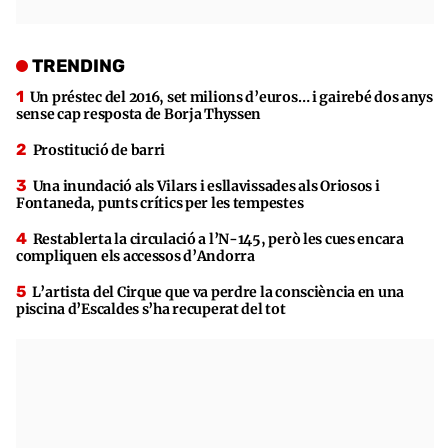
TRENDING
Un préstec del 2016, set milions d’euros… i gairebé dos anys
sense cap resposta de Borja Thyssen
Prostitució de barri
Una inundació als Vilars i esllavissades als Oriosos i
Fontaneda, punts crítics per les tempestes
Restablerta la circulació a l’N-145, però les cues encara
compliquen els accessos d’Andorra
L’artista del Cirque que va perdre la consciència en una
piscina d’Escaldes s’ha recuperat del tot