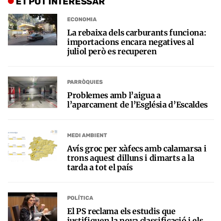
ET POT INTERESSAR
ECONOMIA
La rebaixa dels carburants funciona:
importacions encara negatives al
juliol però es recuperen
PARRÒQUIES
Problemes amb l’aigua a
l’aparcament de l’Església d’Escaldes
MEDI AMBIENT
Avís groc per xàfecs amb calamarsa i
trons aquest dilluns i dimarts a la
tarda a tot el país
POLÍTICA
El PS reclama els estudis que
justifiquen la nova classificació i els