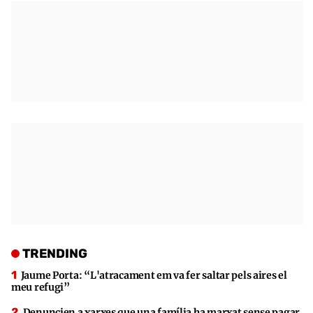
TRENDING
Jaume Porta: “L'atracament em va fer saltar pels aires el
meu refugi”
Denuncien a xarxes que una família ha marxat sense pagar