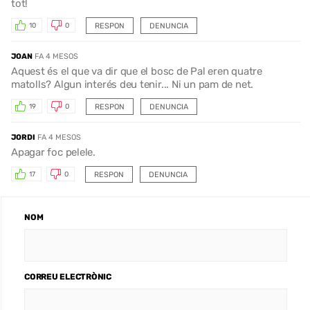
tot!
RESPON
DENUNCIA
10
0
JOAN
FA 4 MESOS
Aquest és el que va dir que el bosc de Pal eren quatre
matolls? Algun interés deu tenir... Ni un pam de net.
RESPON
DENUNCIA
19
0
JORDI
FA 4 MESOS
Apagar foc pelele.
RESPON
DENUNCIA
17
0
NOM
CORREU ELECTRÒNIC