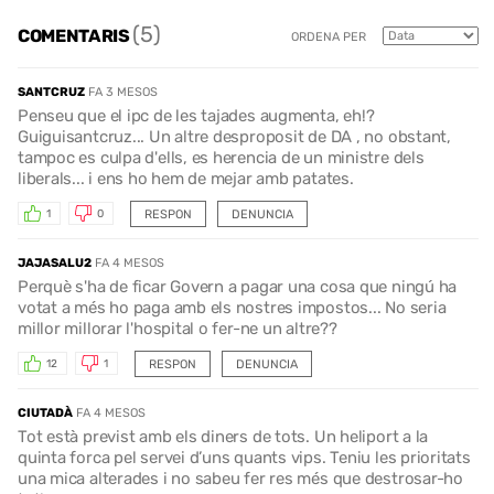
(5)
COMENTARIS
ORDENA PER
SANTCRUZ
FA 3 MESOS
Penseu que el ipc de les tajades augmenta, eh!?
Guiguisantcruz... Un altre desproposit de DA , no obstant,
tampoc es culpa d'ells, es herencia de un ministre dels
liberals... i ens ho hem de mejar amb patates.
RESPON
DENUNCIA
1
0
JAJASALU2
FA 4 MESOS
Perquè s'ha de ficar Govern a pagar una cosa que ningú ha
votat a més ho paga amb els nostres impostos... No seria
millor millorar l'hospital o fer-ne un altre??
RESPON
DENUNCIA
12
1
CIUTADÀ
FA 4 MESOS
Tot està previst amb els diners de tots. Un heliport a la
quinta forca pel servei d’uns quants vips. Teniu les prioritats
una mica alterades i no sabeu fer res més que destrosar-ho