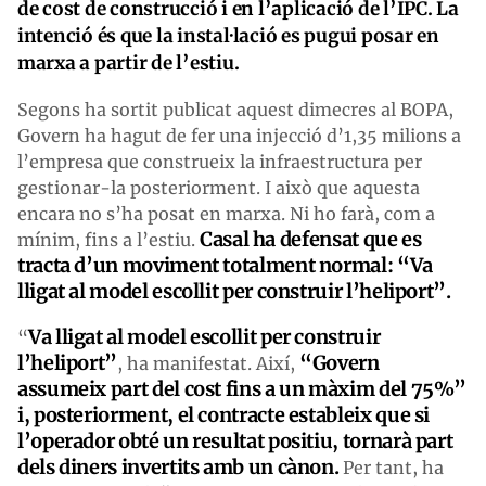
de cost de construcció i en l’aplicació de l’IPC. La
intenció és que la instal·lació es pugui posar en
marxa a partir de l’estiu.
Segons ha sortit publicat aquest dimecres al BOPA,
Govern ha hagut de fer una injecció d’1,35 milions a
l’empresa que construeix la infraestructura per
gestionar-la posteriorment. I això que aquesta
encara no s’ha posat en marxa. Ni ho farà, com a
Casal ha defensat que es
mínim, fins a l’estiu.
tracta d’un moviment totalment normal: “Va
lligat al model escollit per construir l’heliport”.
Va l
ligat al model escollit per construir
“
l’heliport”
“Govern
, ha manifestat. Així,
assumeix part del cost fins a un màxim del 75%”
i, posteriorment, el contracte estableix que si
l’operador obté un resultat positiu, tornarà part
dels diners invertits amb un cànon.
Per tant, ha