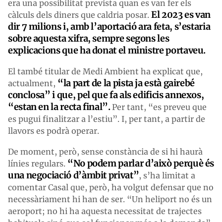
era una possibilitat prevista quan es van fer els
El 2023 es van
càlculs dels diners que caldria posar.
dir 7 milions i, amb l’aportació ara feta, s’estaria
sobre aquesta xifra, sempre segons les
explicacions que ha donat el ministre portaveu.
El també titular de Medi Ambient ha explicat que,
“la part de la pista ja està gairebé
actualment,
conclosa” i que, pel que fa als edificis annexos,
“estan en la recta final”.
Per tant, “es preveu que
es pugui finalitzar a l’estiu”. I, per tant, a partir de
llavors es podrà operar.
De moment, però, sense constància de si hi haurà
“No podem parlar d’això perquè és
línies regulars.
una negociació d’àmbit privat”
, s’ha limitat a
comentar Casal que, però, ha volgut defensar que no
necessàriament hi han de ser. “Un heliport no és un
aeroport; no hi ha aquesta necessitat de trajectes