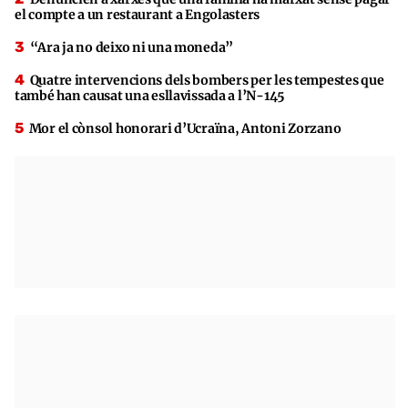
el compte a un restaurant a Engolasters
“Ara ja no deixo ni una moneda”
Quatre intervencions dels bombers per les tempestes que
també han causat una esllavissada a l’N-145
Mor el cònsol honorari d’Ucraïna, Antoni Zorzano