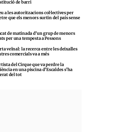
stitució de barri
u a les autoritzacions col·lectives per
tre que els menors surtin del país sense
cat de matinada d’un grup de menors
ats per una tempesta a Pessons
rta veïnal: la recerca entre les deixalles
ntres comercials va a més
rtista del Cirque que va perdre la
iència en una piscina d’Escaldes s’ha
erat del tot