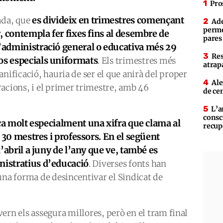
Pro
es divideix en trimestres començant
ada, que
Ade
perme
y, contempla fer fixes fins al desembre de
pares
l’administració general o educativa més 29
Res
os especials uniformats
. Els trimestres més
atrap
nificació, hauria de ser el que anirà del proper
Ale
acions, i el primer trimestre, amb 46
de ce
L’a
consc
a molt especialment una xifra que clama al
recup
es 30 mestres i professors. En el següent
 d’abril a juny de l’any que ve, també es
nistratius d’educació
. Diverses fonts han
una forma de desincentivar el Sindicat de
vern els assegura millores, però en el tram final