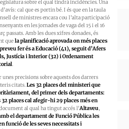
legislatura sobre el qual tindrà incidències. Una
’avís: cal que es portin bé. I és que en la taula
nsell de ministres encara cou l’alta participació
nsenyants en les jornades de vaga del 15 i el 16
rç passats. Amb les dues xifres donades, és
la planificació aprovada on més places
nt que
 preveu fer és a Educació (41), seguit d’Afers
ls, Justícia i Interior (32) i Ordenament
torial
.
er unes precisions sobre aquests dos darrers
Les 32 places del ministeri que
eris citats.
itàriament, del primer dels departaments:
 32 places cal afegir-hi 29 places més en
Altaveu
document al qual ha tingut accés l’
,
 amb el departament de Funció Pública les
n funció de les seves necessitats i