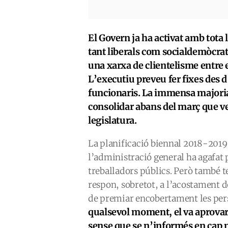
El Govern ja ha activat amb tota 
tant liberals com socialdemòcrat
una xarxa de clientelisme entre e
L’executiu preveu fer fixes des d
funcionaris. La immensa majoria
consolidar abans del març que ve, 
legislatura.
La planificació biennal 2018-2019 
l’administració general ha agafat 
treballadors públics. Però també t
respon, sobretot, a l’acostament de
de premiar encobertament les per
qualsevol moment, el va aprovar 
sense que se n’informés en cap