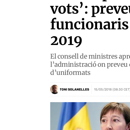
vots’: preve
funcionaris 
2019
El consell de ministres apr
l’administració on preveu 
d’uniformats
TONI SOLANELLES
15/05/2018 (08:30 CET