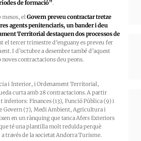
períodes de formació”
.
Govern preveu contractar tretze
0 mesos, el
tres agents penitenciaris, un bander i deu
ment Territorial destaquen dos processos de
nt el tercer trimestre d’enguany es preveu fer
ent. I d’octubre a desembre també d’aquest
 o noves contractacions deu peons.
cia i Interior, i Ordenament Territorial,
queda curta amb 28 contractacions. A partir
t inferiors: Finances (13), Funció Pública (9) i
de Govern (7), Medi Ambient, Agricultura i
ueixen en un rànquing que tanca Afers Exteriors
 que té una plantilla molt reduïda perquè
l a través de la societat Andorra Turisme.