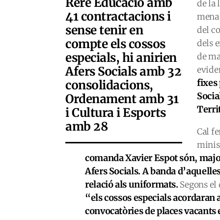
Rere Educació amb
de la 
41 contractacions i
mena d
sense tenir en
del co
compte els cossos
dels e
especials, hi anirien
de ma
Afers Socials amb 32
evide
fixes
consolidacions,
Socia
Ordenament amb 31
Terri
i Cultura i Esports
amb 28
Cal f
minist
comanda Xavier Espot són, major
Afers Socials. A banda d’aquelles
relació als uniformats.
Segons el 
“els cossos especials acordaran
convocatòries de places vacants e