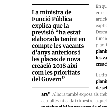
En qua
La ministra de
en el
Funció Pública
articl
explica que la
expli
previsió “ha estat
Desca
elaborada tenint en
funcio
compte les vacants
plani
plani
d’anys anteriors i
les v
les places de nova
creac
creació 2018 així
com les prioritats
La ti
del Govern”
plani
de sel
ara”
. Alhora també exposa als treb
actualitzant cada trimestre ja que