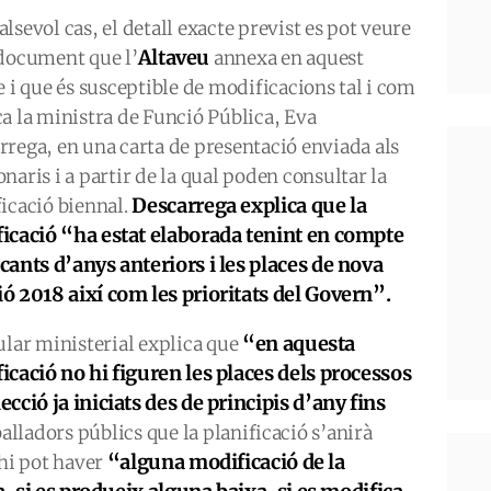
lsevol cas, el detall exacte previst es pot veure
Altaveu
 document que l’
annexa en aquest
e i que és susceptible de modificacions tal i com
ca la ministra de Funció Pública, Eva
rrega, en una carta de presentació enviada als
naris i a partir de la qual poden consultar la
Descarrega explica que la
ficació biennal.
ficació “ha estat elaborada tenint en compte
acants d’anys anteriors i les places de nova
ió 2018 així com les prioritats del Govern”.
“en aquesta
tular ministerial explica que
ficació no hi figuren les places dels processos
ecció ja iniciats des de principis d’any fins
alladors públics que la planificació s’anirà
“alguna modificació de la
 hi pot haver