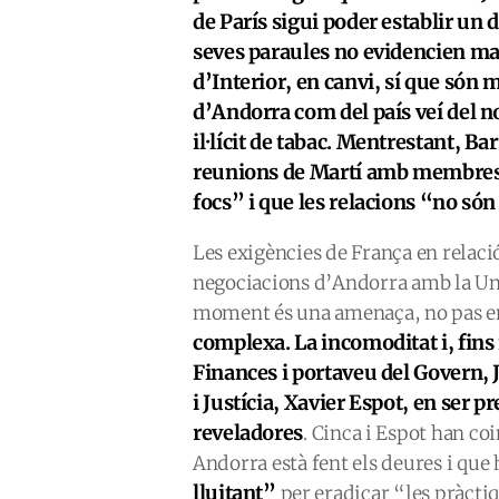
de París sigui poder establir un 
seves paraules no evidencien mass
d’Interior, en canvi, sí que són 
d’Andorra com del país veí del no
il·lícit de tabac. Mentrestant, 
reunions de Martí amb membres 
focs” i que les relacions “no só
Les exigències de França en relació
negociacions d’Andorra amb la Uni
moment és una amenaça, no pas enc
complexa. La incomoditat i, fins 
Finances i portaveu del Govern, Jo
i Justícia, Xavier Espot, en ser p
reveladores
. Cinca i Espot han co
Andorra està fent els deures i que 
lluitant”
per eradicar “les pràctiq