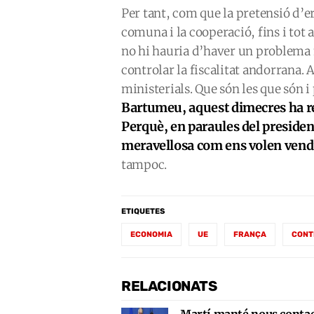
Per tant, com que la pretensió d’er
comuna i la cooperació, fins i tot
no hi hauria d’haver un problema
controlar la fiscalitat andorrana. 
ministerials. Que són les que són i
Bartumeu, aquest dimecres ha re
Perquè, en paraules del presiden
meravellosa com ens volen ven
tampoc.
ETIQUETES
ECONOMIA
UE
FRANÇA
CONT
RELACIONATS