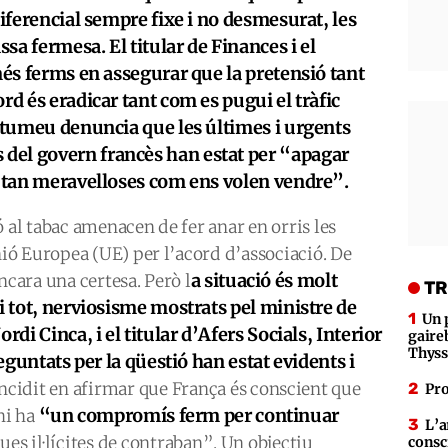
diferencial sempre fixe i no desmesurat, les
a fermesa. El titular de Finances i el
més ferms en assegurar que la pretensió tant
rd és eradicar tant com es pugui el tràfic
Bartumeu denuncia que les últimes i urgents
del govern francès han estat per “apagar
n tan meravelloses com ens volen vendre”.
 al tabac amenacen de fer anar en orris les
ó Europea (UE) per l’acord d’associació. De
a situació és molt
ara una certesa. Però l
TR
i tot, nerviosisme mostrats pel ministre de
Un 
rdi Cinca, i el titular d’Afers Socials, Interior
gaire
Thys
reguntats per la qüestió han estat evidents i
incidit en afirmar que França és conscient que
Pro
“un compromís ferm per continuar
hi ha
L’a
ues il·lícites de contraban”. Un objectiu
consc