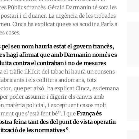
tes Públics francès. Gérald Darmanin té sota les
postari i el duaner. La urgència de les trobades
meu. Cinca ha explicat que es va acudir a París a
es coses.
es pel seu nom hauria estat el govern francès,
nces hagi afirmat que amb Darmanin només es
 lluita contra el contraban i no de mesures
ra el tràfic ill·lícit del tabac hi haurà un consens
fabricants i els colliters andorrans, tots
ector, que per això, ha explicat Cinca, es demana
 per poder assumir i digerir els canvis amb
en matèria policial, i exceptuant casos molt
França és
ment que s’està fent bé”. I que
tra feina tant des del punt de vista operatiu
ització de les normatives”
.