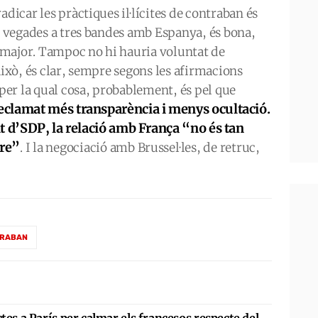
adicar les pràctiques il·lícites de contraban és
 a vegades a tres bandes amb Espanya, és bona,
 major. Tampoc no hi hauria voluntat de
Això, és clar, sempre segons les afirmacions
 per la qual cosa, probablement, és pel que
clamat més transparència i menys ocultació.
t d’SDP, la relació amb França “no és tan
dre”
. I la negociació amb Brussel·les, de retruc,
RABAN