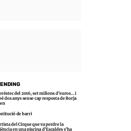
ENDING
préstec del 2016, set milions d’euros… i
bé dos anys sense cap resposta de Borja
sen
stitució de barri
rtista del Cirque que va perdre la
iència en una piscina d’Escaldes s’ha