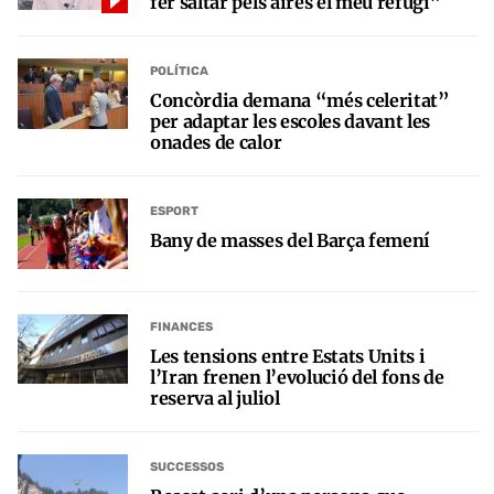
fer saltar pels aires el meu refugi”
POLÍTICA
Concòrdia demana “més celeritat”
per adaptar les escoles davant les
onades de calor
ESPORT
Bany de masses del Barça femení
FINANCES
Les tensions entre Estats Units i
l’Iran frenen l’evolució del fons de
reserva al juliol
SUCCESSOS