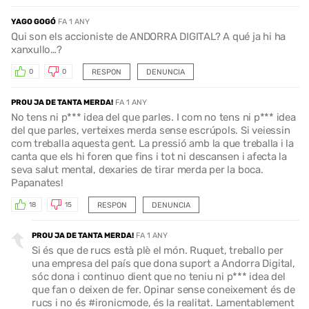
YAGO GOGÓ
FA 1 ANY
Qui son els accioniste de ANDORRA DIGITAL? A qué ja hi ha
xanxullo…?
RESPON
DENUNCIA
0
0
PROU JA DE TANTA MERDA!
FA 1 ANY
No tens ni p*** idea del que parles. I com no tens ni p*** idea
del que parles, verteixes merda sense escrúpols. Si veiessin
com treballa aquesta gent. La pressió amb la que treballa i la
canta que els hi foren que fins i tot ni descansen i afecta la
seva salut mental, dexaries de tirar merda per la boca.
Papanates!
RESPON
DENUNCIA
18
15
PROU JA DE TANTA MERDA!
FA 1 ANY
Si és que de rucs està plè el món. Ruquet, treballo per
una empresa del país que dona suport a Andorra Digital,
sóc dona i continuo dient que no teniu ni p*** idea del
que fan o deixen de fer. Opinar sense coneixement és de
rucs i no és #ironicmode, és la realitat. Lamentablement