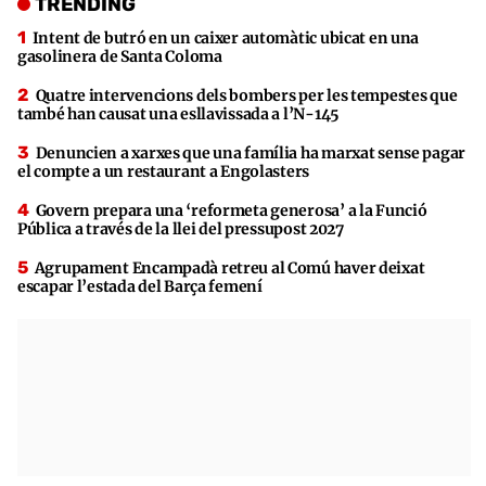
TRENDING
Intent de butró en un caixer automàtic ubicat en una
gasolinera de Santa Coloma
Quatre intervencions dels bombers per les tempestes que
també han causat una esllavissada a l’N-145
Denuncien a xarxes que una família ha marxat sense pagar
el compte a un restaurant a Engolasters
Govern prepara una ‘reformeta generosa’ a la Funció
Pública a través de la llei del pressupost 2027
Agrupament Encampadà retreu al Comú haver deixat
escapar l’estada del Barça femení