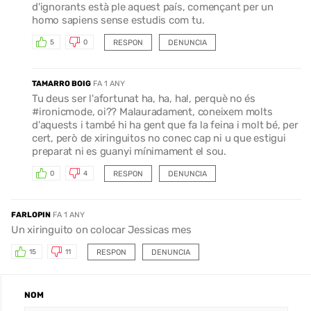
d'ignorants està ple aquest país, començant per un
homo sapiens sense estudis com tu.
RESPON
DENUNCIA
5
0
TAMARRO BOIG
FA 1 ANY
Tu deus ser l'afortunat ha, ha, ha!, perquè no és
#ironicmode, oi?? Malauradament, coneixem molts
d'aquests i també hi ha gent que fa la feina i molt bé, per
cert, però de xiringuitos no conec cap ni u que estigui
preparat ni es guanyi mínimament el sou.
RESPON
DENUNCIA
0
4
FARLOPIN
FA 1 ANY
Un xiringuito on colocar Jessicas mes
RESPON
DENUNCIA
15
11
NOM