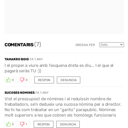
(7)
COMENTARIS
ORDENA PER
TAMARRO BOIG
FA 1 ANY
I el proper a viure amb l'esquena dreta es diu... I el que el
pagarà seràs TU :))
RESPON
DENUNCIA
0
0
SUCOSES NOMINES
FA 1 ANY
Vist el pressupost de nòmines i el reduïssin nombre de
treballadors, se'n dedueix una sucosa nòmina per a director.
No hi ha com treballar en un "garito" parapublic. Nòmines
molt superiors a les que cobren els homòlegs funcionaris
RESPON
DENUNCIA
5
1