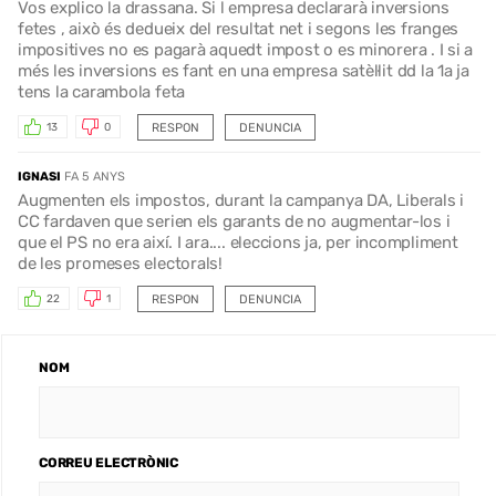
Vos explico la drassana. Si l empresa declararà inversions
fetes , això és dedueix del resultat net i segons les franges
impositives no es pagarà aquedt impost o es minorera . I si a
més les inversions es fant en una empresa satèl·lit dd la 1a ja
tens la carambola feta
RESPON
DENUNCIA
13
0
IGNASI
FA 5 ANYS
Augmenten els impostos, durant la campanya DA, Liberals i
CC fardaven que serien els garants de no augmentar-los i
que el PS no era així. I ara.... eleccions ja, per incompliment
de les promeses electorals!
RESPON
DENUNCIA
22
1
NOM
CORREU ELECTRÒNIC