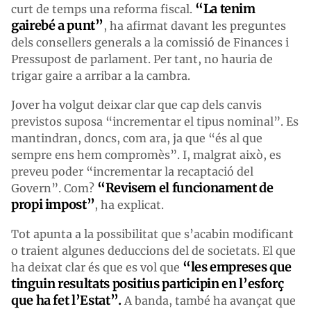
“La tenim
curt de temps una reforma fiscal.
gairebé a punt”
, ha afirmat davant les preguntes
dels consellers generals a la comissió de Finances i
Pressupost de parlament. Per tant, no hauria de
trigar gaire a arribar a la cambra.
Jover ha volgut deixar clar que cap dels canvis
previstos suposa “incrementar el tipus nominal”. Es
mantindran, doncs, com ara, ja que “és al que
sempre ens hem compromès”. I, malgrat això, es
preveu poder “incrementar la recaptació del
“Revisem el funcionament de
Govern”. Com?
propi impost”
, ha explicat.
Tot apunta a la possibilitat que s’acabin modificant
o traient algunes deduccions del de societats. El que
“les empreses que
ha deixat clar és que es vol que
tinguin resultats positius participin en l’esforç
que ha fet l’Estat”.
A banda, també ha avançat que