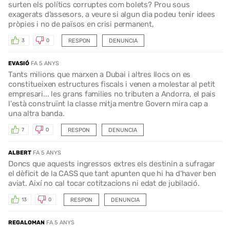
surten els polítics corruptes com bolets? Prou sous
exagerats d’assesors, a veure si algun dia podeu tenir idees
pròpies i no de països en crisi permanent,
RESPON
DENUNCIA
3
0
EVASIÓ
FA 5 ANYS
Tants milions que marxen a Dubai i altres llocs on es
constitueixen estructures fiscals i venen a molestar al petit
empresari... les grans families no tributen a Andorra, el pais
l'està construïnt la classe mitja mentre Govern mira cap a
una altra banda.
RESPON
DENUNCIA
7
0
ALBERT
FA 5 ANYS
Doncs que aquests ingressos extres els destinin a sufragar
el dèficit de la CASS que tant apunten que hi ha d'haver ben
aviat. Així no cal tocar cotitzacions ni edat de jubilació.
RESPON
DENUNCIA
13
0
REGALOMAN
FA 5 ANYS