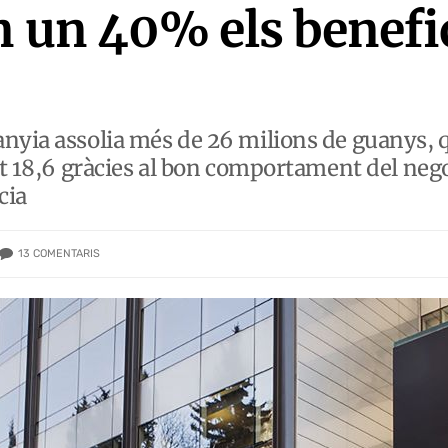
n un 40% els benefi
nyia assolia més de 26 milions de guanys, 
ust 18,6 gràcies al bon comportament del neg
cia
13
COMENTARIS