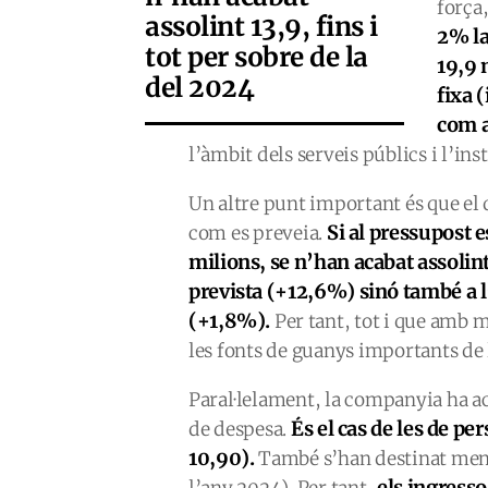
força,
assolint 13,9, fins i
2% la
tot per sobre de la
19,9 
del 2024
fixa (
com a
l’àmbit dels serveis públics i l’ins
Un altre punt important és que el q
Si al pressupost 
com es preveia.
milions, s
e n’
ha
n
acabat assolint
prevista (+12,6%) sinó també a l
(+1,8%).
Per tant, tot i que amb 
les fonts de guanys importants de
Paral·lelament, la companyia ha a
És el cas de les de pe
de despesa.
10,90).
També s’han destinat meny
els ingresso