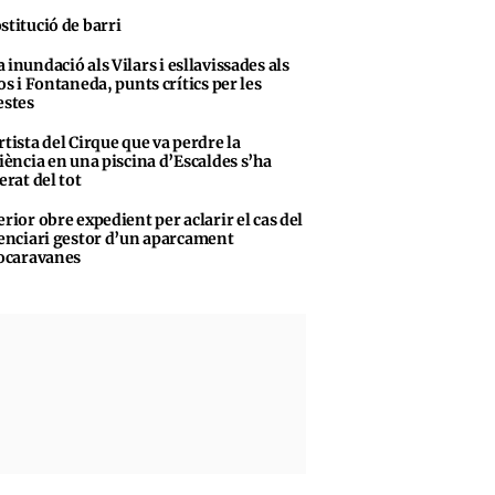
stitució de barri
 inundació als Vilars i esllavissades als
s i Fontaneda, punts crítics per les
stes
rtista del Cirque que va perdre la
iència en una piscina d’Escaldes s’ha
erat del tot
erior obre expedient per aclarir el cas del
enciari gestor d’un aparcament
ocaravanes