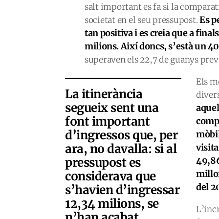
salt important es fa si la comparat
Es p
societat en el seu pressupost.
tan positiva i es creia que a final
milions. Així doncs, s’està un 40
superaven els 22,7 de guanys previs
Els m
La itinerància
diver
segueix sent una
aquel
font important
compa
d’ingressos que, per
mòbil
ara, no davalla: si al
visit
pressupost es
49,86
millo
considerava que
del 2
s’havien d’ingressar
12,34 milions, se
L’inc
n’han acabat