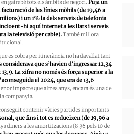
Puja un
 en gairebé tots els àmbits de negoci.
 facturació de les línies mòbils (de 19,46 a
milions) i
un 1% la dels serveis de telefonia
incloent-hi aquí internet a les llars i serveis
ra la televisió per cable).
També millora
titucional.
ue es cobra per itinerància no ha davallat tant
es considerava que s’havien d’ingressar 12,34
 13,9. La xifra no només és força superior a la
’aconseguida el 2024, que era de 13,6
menor impacte que altres anys, encara és una de
 la companyia.
conseguit contenir vàries partides importants
rsonal, que fins i tot es redueixen (de 19,96 a
s diners a les amortitzacions (8,36 pels 10 de
s han crescut més que les des
p
eses. Això va