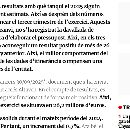
resultats amb què tanqui el 2025 siguin
ent estimats. Així es desprèn dels números
ncar el tercer trimestre de l’exercici. Aquests
canvi, no s’ha registrat la davallada de
a d’elaborar el pressupost. Així, en els tres
a aconseguir un resultat positiu de més de 26
any anterior. Així, el millor comportament del
 de les dades d’itinerància compensen una
 de l’entitat.
financers 30/09/2025’, document que s’ha enviat
gut accés Altaveu. En el compte de resultats, es
Així,
egueix funcionant de forma molt positiva.
l’exercici se situava en 26,2 milions d’euros.
TR
Un 
ssolida durant el mateix període del 2024.
gaire
. Per tant, un increment del 0,7%.
Ara bé, el
Thys