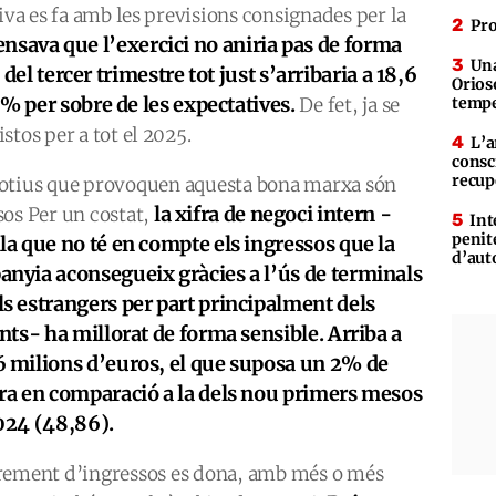
iva es fa amb les previsions consignades per la
Pro
ensava que l’exercici no aniria pas de forma
Una
s del tercer trimestre tot just s’arribaria a 18,6
Orioso
% per sobre de les expectatives.
De fet, ja se
tempe
tos per a tot el 2025.
L’a
consc
recup
otius que provoquen aquesta bona marxa són
la xifra de negoci intern -
sos Per un costat,
Int
penit
la que no té en compte els ingressos que la
d’aut
nyia aconsegueix gràcies a l’ús de terminals
s estrangers per part principalment dels
ants- ha millorat de forma sensible. Arriba a
 milions d’euros, el que suposa un 2% de
ra en comparació a la dels nou primers mesos
024 (48,86).
rement d’ingressos es dona, amb més o més