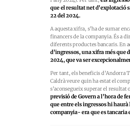
l’any 2024). Per tant,
que el resultat net d’explotació 
22 del 2024.
A aquesta xifra, s’ha de sumar enca
financers de la companyia. És a di
diferents productes bancaris. En a
d’ingressos, una xifra més que des
2024, que va ser excepcionalment
Per tant, els beneficis d’Andorra 
Caldrà veure quin ha estat el comp
s’aconsegueix superar el resultat 
previsió de
Govern a l’hora de fe
que entre els ingressos hi haurà l
companyia- era que es tancaria 