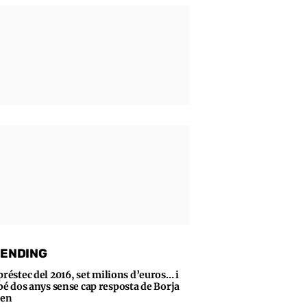
ENDING
préstec del 2016, set milions d’euros… i
bé dos anys sense cap resposta de Borja
sen