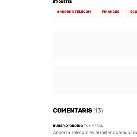
ETIQUETES
ANDORRA TELECOM
FINANCES
EC
COMENTARIS
(13)
BUNER D' ORDINO
FA 6 MESOS
Andorra Telecom és el millor operador q