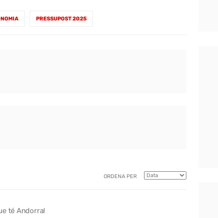
ONOMIA
PRESSUPOST 2025
ORDENA PER
ue té Andorra!