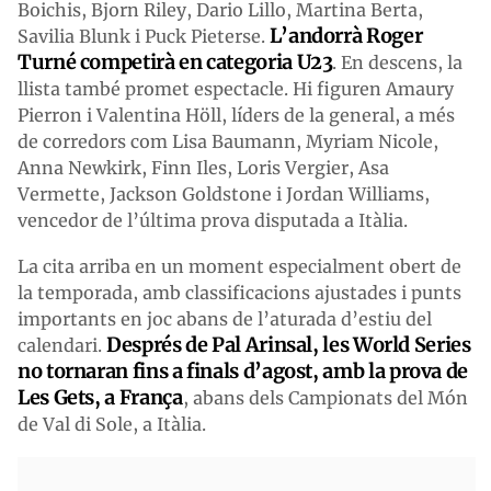
Boichis, Bjorn Riley, Dario Lillo, Martina Berta,
L’andorrà Roger
Savilia Blunk i Puck Pieterse.
Turné competirà en categoria U23
. En descens, la
llista també promet espectacle. Hi figuren Amaury
Pierron i Valentina Höll, líders de la general, a més
de corredors com Lisa Baumann, Myriam Nicole,
Anna Newkirk, Finn Iles, Loris Vergier, Asa
Vermette, Jackson Goldstone i Jordan Williams,
vencedor de l’última prova disputada a Itàlia.
La cita arriba en un moment especialment obert de
la temporada, amb classificacions ajustades i punts
importants en joc abans de l’aturada d’estiu del
Després de Pal Arinsal, les World Series
calendari.
no tornaran fins a finals d’agost, amb la prova de
Les Gets, a França
, abans dels Campionats del Món
de Val di Sole, a Itàlia.