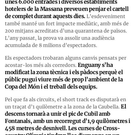
unes 6.000 entrades i diversos establiments
hotelers de la Massana preveuen penjar el cartell
de complet durant aquests dies.
L’esdeveniment
també manté un fort impacte mediàtic, amb més de
200 mitjans acreditats d’una quarantena de països.
L’any passat, la prova va assolir una audiència
acumulada de 8 milions d’espectadors.
Els espectadors trobaran alguns canvis pensats per
Enguany s’ha
acostar-los més als corredors.
modificat la zona tècnica i els pàdocs perquè el
públic pugui viure més de prop l’ambient de la
Copa del Món i el treball dels equips.
Pel que fa als circuits, el short track es disputarà en
El
un traçat d’1 quilòmetre a la zona de la Caubella.
descens tornarà a unir el pic de Cubil amb
Fontanals, amb un recorregut d’1,9 quilòmetres i
458 metres de desnivell. Les curses de Cross-