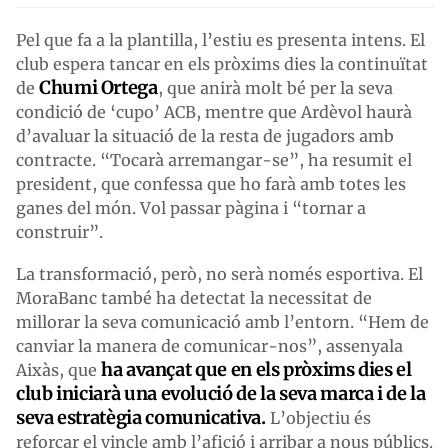
Pel que fa a la plantilla, l’estiu es presenta intens. El
club espera tancar en els pròxims dies la continuïtat
Chumi Ortega
de
, que anirà molt bé per la seva
condició de ‘cupo’ ACB, mentre que Ardèvol haurà
d’avaluar la situació de la resta de jugadors amb
contracte. “Tocarà arremangar-se”, ha resumit el
president, que confessa que ho farà amb totes les
ganes del món. Vol passar pàgina i “tornar a
construir”.
La transformació, però, no serà només esportiva. El
MoraBanc també ha detectat la necessitat de
millorar la seva comunicació amb l’entorn. “Hem de
canviar la manera de comunicar-nos”, assenyala
ha avançat que en els pròxims dies el
Aixàs, que
club iniciarà una evolució de la seva marca i de la
seva estratègia comunicativa.
L’objectiu és
reforçar el vincle amb l’afició i arribar a nous públics.