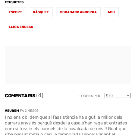
ETIQUETES
ESPORT
BÀSQUET
MORABANC ANDORRA
ACB
LLIGA ENDESA
(4)
COMENTARIS
ORDENA PER
VEUREM
FA 2 MESOS
I no ens oblidem que si l’assistència ha sigut la millor dels
darrers anys és perquè desde la casa s’han regalat entrades
com si fossin els carmels de la cavalcada de reis!!! Gent que
s’ha passat mitja o casi la temporada sencera anant al