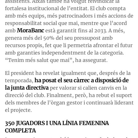
assistents. Aixàs també ha volgut reivindicar la
fortalesa institucional de l’entitat. El club compta
amb més equips, més patrocinadors i més accions de
responsabilitat social que mai, mentre que l’acord
MoraBanc
amb
està garantit fins al 2033. A més,
genera més del 50% del seu pressupost amb
recursos propis, fet que li permetria afrontar el futur
amb garanties independentment de la categoria.
“Tenim més salut que mai”, ha assegurat.
El president ha revelat igualment que, després de la
ha posat el seu càrrec a disposició de
temporada,
la junta directiva
per valorar si calien canvis en la
direcció del club. Finalment, però, ha rebut el suport
dels membres de l’òrgan gestor i continuarà liderant
el projecte.
350 JUGADORS I UNA LÍNIA FEMENINA
COMPLETA