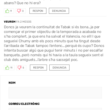
abans? Que no hi era?
RESPON
DENUNCIA
9
3
VEUREM
FA 2 MESOS
Doncs ja veurem la continuitat de Tabak si és bona…ja per
començar el primer objectiu de la temporada a acabada no
s’ha complert, ja que ens ha salvat el Valencia, no ell! I que
segueixi Chumy amb els pocs minuts que ha tingut desde
l’arribada de Tabak tampoc l’entenc….perquè és cupo? Doncs
intenta buscar algú que pugui tenir minuts i no per escalfar
banqueta…però només qui hi havia a la taula segueix sent el
club dels amiguets…l’arbre s’ha sacsejat poc.
RESPON
DENUNCIA
11
5
NOM
CORREU ELECTRÒNIC