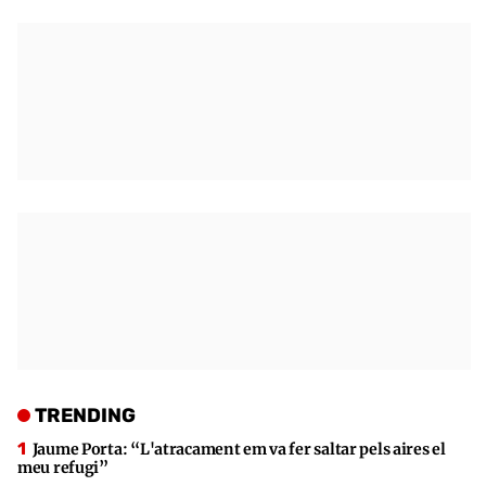
TRENDING
Jaume Porta: “L'atracament em va fer saltar pels aires el
meu refugi”