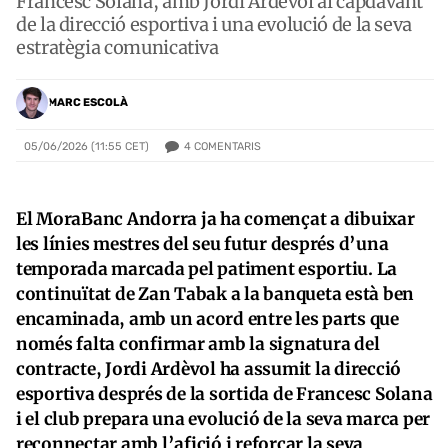
Francesc Solana, amb Jordi Ardèvol al capdavant
de la direcció esportiva i una evolució de la seva
estratègia comunicativa
MARC ESCOLÀ
4
COMENTARIS
05/06/2026 (11:55 CET)
El MoraBanc Andorra ja ha començat a dibuixar
les línies mestres del seu futur després d’una
temporada marcada pel patiment esportiu. La
continuïtat de Zan Tabak a la banqueta està ben
encaminada, amb un acord entre les parts que
només falta confirmar amb la signatura del
contracte, Jordi Ardèvol ha assumit la direcció
esportiva després de la sortida de Francesc Solana
i el club prepara una evolució de la seva marca per
reconnectar amb l’afició i reforçar la seva