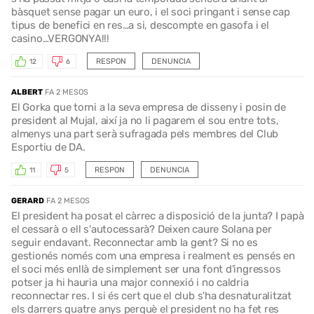
bàsquet sense pagar un euro, i el soci pringant i sense cap
tipus de benefici en res…a si, descompte en gasofa i el
casino…VERGONYA!!!
RESPON
DENUNCIA
12
6
ALBERT
FA 2 MESOS
El Gorka que torni a la seva empresa de disseny i posin de
president al Mujal, així ja no li pagarem el sou entre tots,
almenys una part serà sufragada pels membres del Club
Esportiu de DA.
RESPON
DENUNCIA
11
5
GERARD
FA 2 MESOS
El president ha posat el càrrec a disposició de la junta? I papà
el cessarà o ell s'autocessarà? Deixen caure Solana per
seguir endavant. Reconnectar amb la gent? Si no es
gestionés només com una empresa i realment es pensés en
el soci més enllà de simplement ser una font d'ingressos
potser ja hi hauria una major connexió i no caldria
reconnectar res. I si és cert que el club s'ha desnaturalitzat
els darrers quatre anys perquè el president no ha fet res