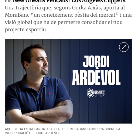
New Orleans Pelicans
Los Angeles Clippers
els
i
.
Una trajectòria que, segons Gorka Aixàs, aporta al
MoraBanc “un coneixement bèstia del mercat” i una
visió global que ha de permetre consolidar el nou
projecte esportiu.
AQUEST HA ESTAT L'ANUNCI OFICIAL DEL MORABANC ANDORRA SOBRE LA
INCORPORACIÓ DE JORDI ARDÈVOL.