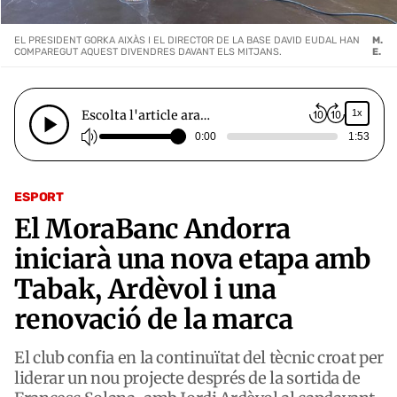
EL PRESIDENT GORKA AIXÀS I EL DIRECTOR DE LA BASE DAVID EUDAL HAN
M.
COMPAREGUT AQUEST DIVENDRES DAVANT ELS MITJANS.
E.
Escolta l'article ara…
1x
0:00
1:53
ESPORT
El MoraBanc Andorra
iniciarà una nova etapa amb
Tabak, Ardèvol i una
renovació de la marca
El club confia en la continuïtat del tècnic croat per
liderar un nou projecte després de la sortida de