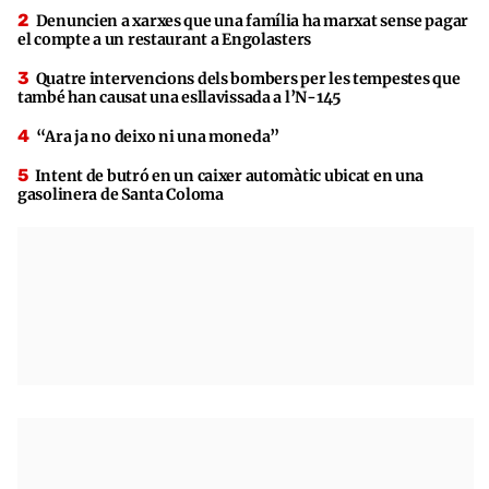
Denuncien a xarxes que una família ha marxat sense pagar
el compte a un restaurant a Engolasters
Quatre intervencions dels bombers per les tempestes que
també han causat una esllavissada a l’N-145
“Ara ja no deixo ni una moneda”
Intent de butró en un caixer automàtic ubicat en una
gasolinera de Santa Coloma