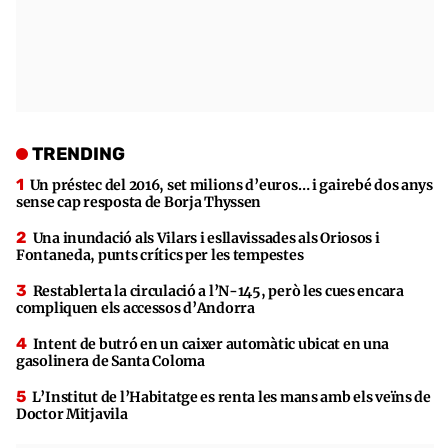
TRENDING
Un préstec del 2016, set milions d’euros… i gairebé dos anys
sense cap resposta de Borja Thyssen
Una inundació als Vilars i esllavissades als Oriosos i
Fontaneda, punts crítics per les tempestes
Restablerta la circulació a l’N-145, però les cues encara
compliquen els accessos d’Andorra
Intent de butró en un caixer automàtic ubicat en una
gasolinera de Santa Coloma
L’Institut de l’Habitatge es renta les mans amb els veïns de
Doctor Mitjavila