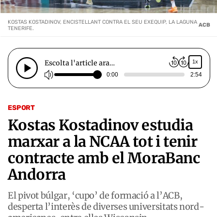
KOSTAS KOSTADINOV, ENCISTELLANT CONTRA EL SEU EXEQUIP, LA LAGUNA
ACB
TENERIFE.
Escolta l'article ara…
1x
0:00
2:54
ESPORT
Kostas Kostadinov estudia
marxar a la NCAA tot i tenir
contracte amb el MoraBanc
Andorra
El pivot búlgar, ‘cupo’ de formació a l’ACB,
desperta l’interès de diverses universitats nord-