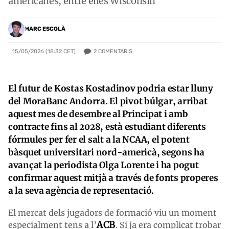
americanes, entre elles Wisconsin
MARC ESCOLÀ
2
COMENTARIS
15/05/2026 (18:32 CET)
El futur de Kostas Kostadinov podria estar lluny
del MoraBanc Andorra. El pivot búlgar, arribat
aquest mes de desembre al Principat i amb
contracte fins al 2028, està estudiant diferents
fórmules per fer el salt a la NCAA, el potent
bàsquet universitari nord-americà, segons ha
avançat la periodista Olga Lorente i ha pogut
confirmar aquest mitjà a través de fonts properes
a la seva agència de representació.
El mercat dels jugadors de formació viu un moment
ACB
especialment tens a l’
. Si ja era complicat trobar