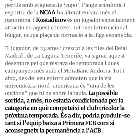
perfils amb etiqueta de ‘cupo’, l’auge econòmic i
NCAA
esportiu de la
ha alterat encara més el
Kostadinov
panorama. I
és un jugador especialment
atractiu en aquest context: tot i ser internacional
búlgar, ocupa plaça de formació a la lliga espanyola.
El jugador, de 23 anys i crescut a les files del
Reial
Madrid
i de La Laguna Tenerife, va signar aquest
desembre pel que restava de temporada i dues
campanyes més amb el MoraBanc Andorra. Tot i
això, des del seu entorn admeten que la via
universitària nord-americana és “una de les
La possible
opcions” que hi ha sobre la taula.
sortida, a més, no estaria condicionada per la
categoria en què competeixi el club tricolor la
pròxima temporada. És a dir, podria produir-se
tant si l’equip baixa a Primera FEB com si
aconsegueix la permanència a l’ACB.