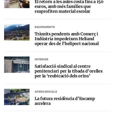
El retorn a les aules costa fins a 150
euros, amb més famílies que
reaprofiten material escolar
EQUIPAMENTS
Tràmits pendents amb Comerç i
Indústria impedeixen Heliand
operar des de l’heliport nacional
INTERIOR
Satisfacció sindical al centre
penitenciari per la tibada d’orelles
per la ‘reubicació dels orins’
AFERS SOCIALS
La futura residència d’Encamp
accelera