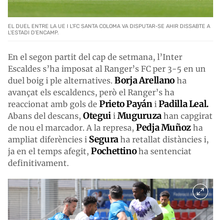
EL DUEL ENTRE LA UE I L'FC SANTA COLOMA VA DISPUTAR-SE AHIR DISSABTE A
L'ESTADI D'ENCAMP.
En el segon partit del cap de setmana, l’Inter
Escaldes s’ha imposat al Ranger’s FC per 3-5 en un
Borja Arellano
duel boig i ple alternatives.
ha
avançat els escaldencs, però el Ranger’s ha
Prieto Payán
Padilla Leal.
reaccionat amb gols de
i
Otegui
Muguruza
Abans del descans,
i
han capgirat
Pedja Muñoz
de nou el marcador. A la represa,
ha
Segura
ampliat diferències i
ha retallat distàncies i,
Pochettino
ja en el temps afegit,
ha sentenciat
definitivament.