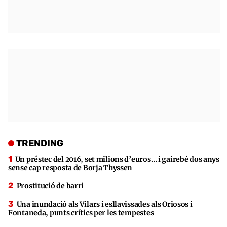
TRENDING
Un préstec del 2016, set milions d’euros… i gairebé dos anys
sense cap resposta de Borja Thyssen
Prostitució de barri
Una inundació als Vilars i esllavissades als Oriosos i
Fontaneda, punts crítics per les tempestes