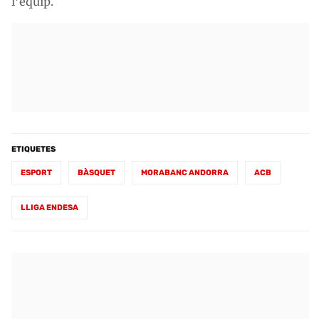
l’equip.
ETIQUETES
ESPORT
BÀSQUET
MORABANC ANDORRA
ACB
LLIGA ENDESA