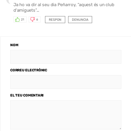
Ja ho va dir al seu dia Peñarroy, “aquest és un club
d'amiguets”…
RESPON
DENUNCIA
21
6
NOM
CORREU ELECTRÒNIC
EL TEU COMENTARI