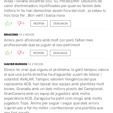
Aixas i Solana vosaltres sou "EL PROBLEMA" Decisons de
canvi d'entrenadors injutificades per quan es tenien dels
millors hi ho han demostrar essen fora del club . ja sabeu lo
hos toca fer . Bon vent i barca nova
RESPON
DENUNCIA
2
0
BRACONS
FA 2 MESOS
Amics però aficionats amb molt cor però falten mes
professionals que es juguin el seu patrimoni
RESPON
DENUNCIA
7
2
XAVIER BURGOS
FA 2 MESOS
Doncs no crec que sigueu el problema, la gent tampoc valora
el que una junta directiva ha d'aguantar a part de liderar i
sobretot AVALAR. Tampoc valorem l'exigència del que
representa ACB, han baixat dos equips amb plantilles molt
bones, Granada amb un dels millors pivots del Campionat,
GranCanaria amb un equip de jugadors amb molta
experiència ACB, Zaragoza ha patit com ningú amb molts
jugadors Tops. Ànims per seguir i segur que dels errors
s'aprèn per a fer-ho millor i confeccionar una plantilla que
ens faci gaudir.