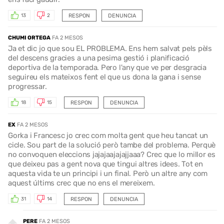
RESPON
DENUNCIA
13
2
CHUMI ORTEGA
FA 2 MESOS
Ja et dic jo que sou EL PROBLEMA. Ens hem salvat pels pèls
del descens gracies a una pesima gestió i planificació
deportiva de la temporada. Pero l'any que ve per desgracia
seguireu els mateixos fent el que us dona la gana i sense
progressar.
RESPON
DENUNCIA
18
15
EX
FA 2 MESOS
Gorka i Francesc jo crec com molta gent que heu tancat un
cicle. Sou part de la solució però tambe del problema. Perquè
no convoquen eleccions jajajaajajajjaaa? Crec que lo millor es
que deixeu pas a gent nova que tingui altres idees. Tot en
aquesta vida te un principi i un final. Però un altre any com
aquest últims crec que no ens el mereixem.
RESPON
DENUNCIA
31
14
PERE
FA 2 MESOS