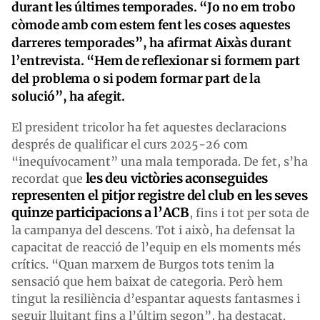
durant les últimes temporades. “Jo no em trobo
còmode amb com estem fent les coses aquestes
darreres temporades”, ha afirmat Aixàs durant
l’entrevista. “Hem de reflexionar si formem part
del problema o si podem formar part de la
solució”, ha afegit.
El president tricolor ha fet aquestes declaracions
després de qualificar el curs 2025-26 com
“inequívocament” una mala temporada. De fet, s’ha
les deu victòries aconseguides
recordat que
representen el pitjor registre del club en les seves
quinze participacions a l’ACB
, fins i tot per sota de
la campanya del descens. Tot i això, ha defensat la
capacitat de reacció de l’equip en els moments més
crítics. “Quan marxem de Burgos tots tenim la
sensació que hem baixat de categoria. Però hem
tingut la resiliència d’espantar aquests fantasmes i
seguir lluitant fins a l’últim segon”, ha destacat.