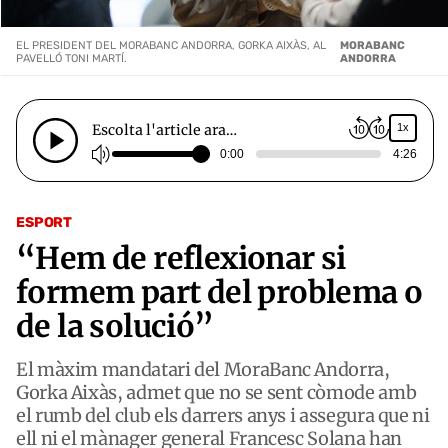
EL PRESIDENT DEL MORABANC ANDORRA, GORKA AIXÀS, AL
MORABANC
PAVELLÓ TONI MARTÍ.
ANDORRA
Escolta l'article ara…
1x
0:00
4:26
ESPORT
“Hem de reflexionar si
formem part del problema o
de la solució”
El màxim mandatari del MoraBanc Andorra,
Gorka Aixàs, admet que no se sent còmode amb
el rumb del club els darrers anys i assegura que ni
ell ni el mànager general Francesc Solana han