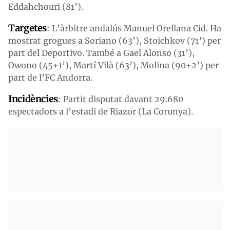
Eddahchouri (81’).
Targetes
: L’àrbitre andalús Manuel Orellana Cid. Ha
mostrat grogues a Soriano (63’), Stoichkov (71’) per
part del Deportivo. També a Gael Alonso (31’),
Owono (45+1’), Martí Vilà (63’), Molina (90+2’) per
part de l’FC Andorra.
Incidències
: Partit disputat davant 29.680
espectadors a l’estadi de Riazor (La Corunya).