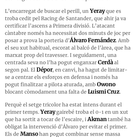
Yeray
L’encarregat de buscar el perill, un
que es
troba cedit pel Racing de Santander, que ahir ja va
certificar l’ascens a Primera divisió. L’atacant
càntabre només ha necessitat dos minuts de joc per
Álvaro Fernández
posar a prova la porteria d’
. Amb
el seu xut habitual, escorat al balcó de l’àrea, que ha
marxat prop del travesser. I seguidament, una
Cerdà
centrada seva no l’ha pogut enganxar
al
Dépor
segon pal. El
, en canvi, ha hagut de limitar-
se a centrar els esforços en defensa i només ha
Owono
pogut finalitzar a pilota aturada, amb
Luismi Cruz
blocant còmodament una falta de
.
Perquè el setge tricolor ha estat intens durant el
Yeray
primer temps.
gairebé troba el 0-1 en un xut
Akman
que ha sortit a tocar de l’escaire, i
també ha
obligat la intervenció d’Álvaro per evitar el primer.
Manso
Els de
han pogut combinar sense massa