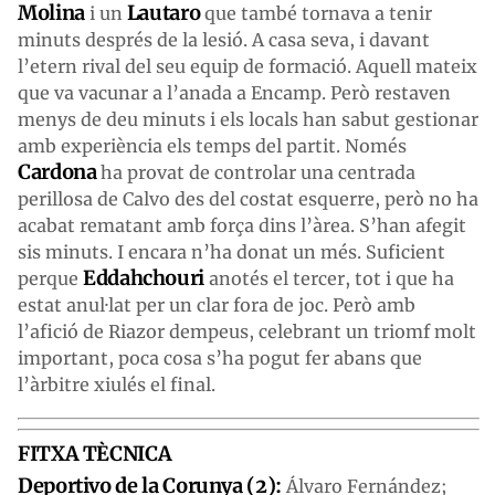
Molina
Lautaro
i un
que també tornava a tenir
minuts després de la lesió. A casa seva, i davant
l’etern rival del seu equip de formació. Aquell mateix
que va vacunar a l’anada a Encamp. Però restaven
menys de deu minuts i els locals han sabut gestionar
amb experiència els temps del partit. Només
Cardona
ha provat de controlar una centrada
perillosa de Calvo des del costat esquerre, però no ha
acabat rematant amb força dins l’àrea. S’han afegit
sis minuts. I encara n’ha donat un més. Suficient
Eddahchouri
perque
anotés el tercer, tot i que ha
estat anul·lat per un clar fora de joc. Però amb
l’afició de Riazor dempeus, celebrant un triomf molt
important, poca cosa s’ha pogut fer abans que
l’àrbitre xiulés el final.
FITXA TÈCNICA
Deportivo de la Corunya (
2
):
Álvaro Fernández;