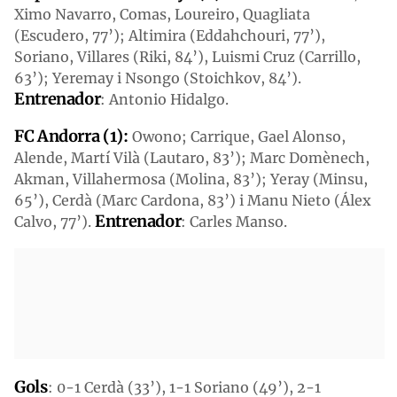
Ximo Navarro, Comas, Loureiro, Quagliata
(Escudero, 77’); Altimira (Eddahchouri, 77’),
Soriano, Villares (Riki, 84’), Luismi Cruz (Carrillo,
63’); Yeremay i Nsongo (Stoichkov, 84’).
Entrenador
: Antonio Hidalgo.
FC Andorra (
1
):
Owono; Carrique, Gael Alonso,
Alende, Martí Vilà (Lautaro, 83’); Marc Domènech,
Akman, Villahermosa (Molina, 83’); Yeray (Minsu,
65’), Cerdà (Marc Cardona, 83’) i Manu Nieto (Álex
Entrenador
Calvo, 77’).
: Carles Manso.
Gols
: 0-1 Cerdà (33’), 1-1 Soriano (49’), 2-1