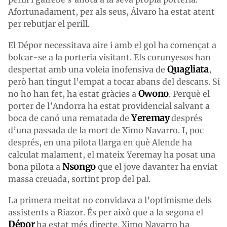
Afortunadament, per als seus, Álvaro ha estat atent
per rebutjar el perill.
El Dépor necessitava aire i amb el gol ha començat a
bolcar-se a la porteria visitant. Els corunyesos han
Quagliata
despertat amb una voleia inofensiva de
,
però han tingut l’empat a tocar abans del descans. Si
Owono
no ho han fet, ha estat gràcies a
. Perquè el
porter de l’Andorra ha estat providencial salvant a
Yeremay
boca de canó una rematada de
després
d’una passada de la mort de Ximo Navarro. I, poc
després, en una pilota llarga en què Alende ha
calculat malament, el mateix Yeremay ha posat una
Nsongo
bona pilota a
que el jove davanter ha enviat
massa creuada, sortint prop del pal.
La primera meitat no convidava a l’optimisme dels
assistents a Riazor. És per això que a la segona el
Dépor
ha estat més directe. Ximo Navarro ha