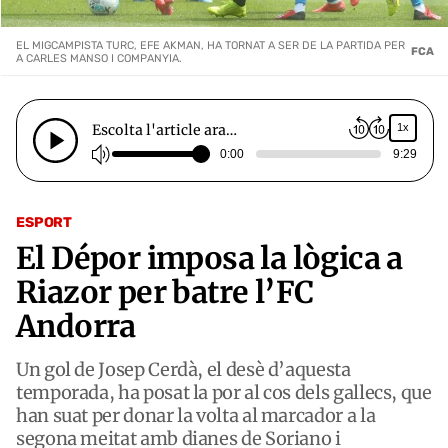
EL MIGCAMPISTA TURC, EFE AKMAN, HA TORNAT A SER DE LA PARTIDA PER
FCA
A CARLES MANSO I COMPANYIA.
Escolta l'article ara…
1x
0:00
9:29
ESPORT
El Dépor imposa la lògica a
Riazor per batre l’FC
Andorra
Un gol de Josep Cerdà, el desè d’aquesta
temporada, ha posat la por al cos dels gallecs, que
han suat per donar la volta al marcador a la
segona meitat amb dianes de Soriano i