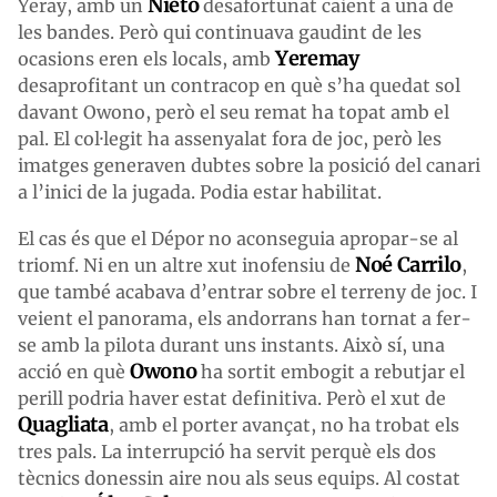
Nieto
Yeray, amb un
desafortunat caient a una de
les bandes. Però qui continuava gaudint de les
Yeremay
ocasions eren els locals, amb
desaprofitant un contracop en què s’ha quedat sol
davant Owono, però el seu remat ha topat amb el
pal. El col·legit ha assenyalat fora de joc, però les
imatges generaven dubtes sobre la posició del canari
a l’inici de la jugada. Podia estar habilitat.
El cas és que el Dépor no aconseguia apropar-se al
Noé Carrilo
triomf. Ni en un altre xut inofensiu de
,
que també acabava d’entrar sobre el terreny de joc. I
veient el panorama, els andorrans han tornat a fer-
se amb la pilota durant uns instants. Això sí, una
Owono
acció en què
ha sortit embogit a rebutjar el
perill podria haver estat definitiva. Però el xut de
Quagliata
, amb el porter avançat, no ha trobat els
tres pals. La interrupció ha servit perquè els dos
tècnics donessin aire nou als seus equips. Al costat