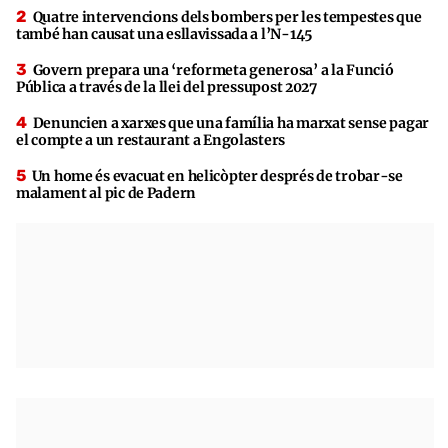
Quatre intervencions dels bombers per les tempestes que
també han causat una esllavissada a l’N-145
Govern prepara una ‘reformeta generosa’ a la Funció
Pública a través de la llei del pressupost 2027
Denuncien a xarxes que una família ha marxat sense pagar
el compte a un restaurant a Engolasters
Un home és evacuat en helicòpter després de trobar-se
malament al pic de Padern