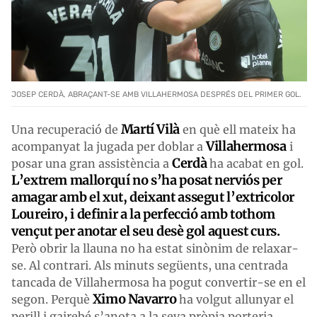
JOSEP CERDÀ, ABRAÇANT-SE AMB VILLAHERMOSA DESPRÉS DEL PRIMER GOL.
Martí Vilà
Una recuperació de
en què ell mateix ha
Villahermosa
acompanyat la jugada per doblar a
i
Cerdà
posar una gran assistència a
ha acabat en gol.
L’extrem mallorquí no s’ha posat nerviós per
amagar amb el xut, deixant assegut l’extricolor
Loureiro, i definir a la perfecció amb tothom
vençut per anotar el seu desè gol aquest curs.
Però obrir la llauna no ha estat sinònim de relaxar-
se. Al contrari. Als minuts següents, una centrada
tancada de Villahermosa ha pogut convertir-se en el
Ximo Navarro
segon. Perquè
ha volgut allunyar el
perill i gairebé s’anota a la seva pròpia porteria.