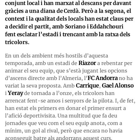
conjunt local i han marxat al descans per davant
gràcies a una diana de Cerdà. Però a la segona, el
context i la qualitat dels locals han estat claus per
a decidir el partit, amb Soriano i Eddahchouri
fent esclatar l’estadi i trencant amb la ratxa dels
tricolors.
En un dels ambient més hostils d’aquesta
Riazor
temporada, amb un estadi de
a rebentar per
animar el seu equip, que s’està jugant les opcions
FC Andorra
d’ascens directe amb l’Almeria, l’
no ha
Carrique
Gael Alonso
variat la seva proposta. Amb
,
Yeray
i
de tornada a l’onze, els tricolors han
arrencat fent-se amos i senyors de la pilota. I, de fet,
han estat els primers en donar el primer ensurt a
l’afició deportivisita. Una multitud que fa deu
jornades que veu com el seu equip anota, com a
mínim, un gol al rival, però que encara no havia
aconseguit batre als andorrans aquest curs.