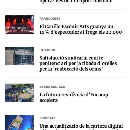
operar des de l’heliport nacional
PARRÒQUIES
El Canillo Escènic Arts guanya un
10% d’espectadors i frega els 22.000
INTERIOR
Satisfacció sindical al centre
penitenciari per la tibada d’orelles
per la ‘reubicació dels orins’
AFERS SOCIALS
La futura residència d’Encamp
accelera
SOCIETAT
Una actualització de la cartera digital