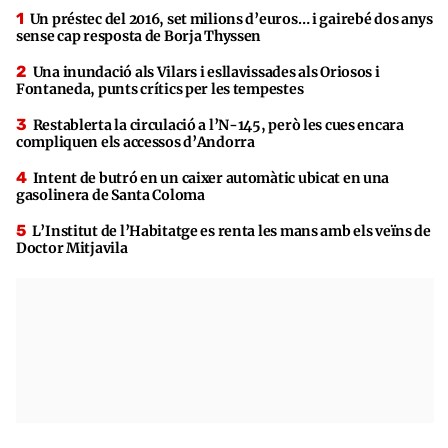
Un préstec del 2016, set milions d’euros… i gairebé dos anys
sense cap resposta de Borja Thyssen
Una inundació als Vilars i esllavissades als Oriosos i
Fontaneda, punts crítics per les tempestes
Restablerta la circulació a l’N-145, però les cues encara
compliquen els accessos d’Andorra
Intent de butró en un caixer automàtic ubicat en una
gasolinera de Santa Coloma
L’Institut de l’Habitatge es renta les mans amb els veïns de
Doctor Mitjavila