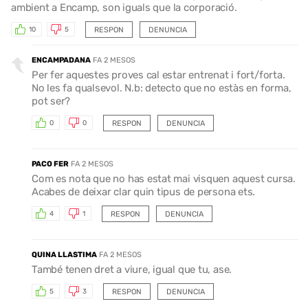
ambient a Encamp, son iguals que la corporació.
RESPON
DENUNCIA
10
5
ENCAMPADANA
FA 2 MESOS
Per fer aquestes proves cal estar entrenat i fort/forta.
No les fa qualsevol. N.b: detecto que no estàs en forma,
pot ser?
RESPON
DENUNCIA
0
0
PACO FER
FA 2 MESOS
Com es nota que no has estat mai visquen aquest cursa.
Acabes de deixar clar quin tipus de persona ets.
RESPON
DENUNCIA
4
1
QUINA LLASTIMA
FA 2 MESOS
També tenen dret a viure, igual que tu, ase.
RESPON
DENUNCIA
5
3