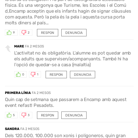
física. És una vergonya que Turisme, les Escoles i el Comú
d,Encamp acceptin que els infants hagin de signar clàusules
com aquesta. Però la pela és la pela i aquesta cursa porta
molts diners al país…
RESPON
DENUNCIA
9
2
MARE
FA 2 MESOS
L'activitat no és obligatòria. L'alumne es pot quedar amb
els adults que supervisen/acompanyants. També hi ha
l'opció de quedar-se a casa (malaltia)
RESPON
DENUNCIA
0
1
PRIMERA LÍNIA
FA 2 MESOS
Quin cap de setmana que passarem a Encamp amb aquest
event nefast! Pesadets.
RESPON
DENUNCIA
5
3
SANDRA
FA 2 MESOS
Dels 120.000, 100.000 son xonis i poligoneros, quin gran