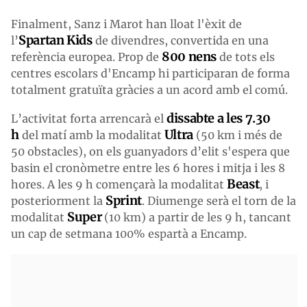
Finalment, Sanz i Marot han lloat l'èxit de
Spartan Kids
l’
de divendres, convertida en una
800 nens
referència europea. Prop de
de tots els
centres escolars d'Encamp hi participaran de forma
totalment gratuïta gràcies a un acord amb el comú.
dissabte a les 7.30
L’activitat forta arrencarà el
h
Ultra
del matí amb la modalitat
(50 km i més de
50 obstacles), on els guanyadors d’elit s'espera que
basin el cronòmetre entre les 6 hores i mitja i les 8
Beast
hores. A les 9 h començarà la modalitat
, i
Sprint
posteriorment la
. Diumenge serà el torn de la
Super
modalitat
(10 km) a partir de les 9 h, tancant
un cap de setmana 100% espartà a Encamp.