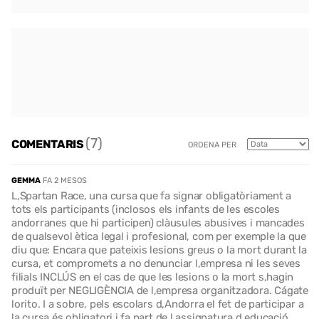
(7)
COMENTARIS
ORDENA PER
GEMMA
FA 2 MESOS
L,Spartan Race, una cursa que fa signar obligatòriament a
tots els participants (inclosos els infants de les escoles
andorranes que hi participen) clàusules abusives i mancades
de qualsevol ètica legal i profesional, com per exemple la que
diu que: Encara que pateixis lesions greus o la mort durant la
cursa, et compromets a no denunciar l,empresa ni les seves
filials INCLÚS en el cas de que les lesions o la mort s,hagin
produït per NEGLIGÈNCIA de l,empresa organitzadora. Cágate
lorito. I a sobre, pels escolars d,Andorra el fet de participar a
la cursa és obligatori i fa part de l,assignatura d,educació