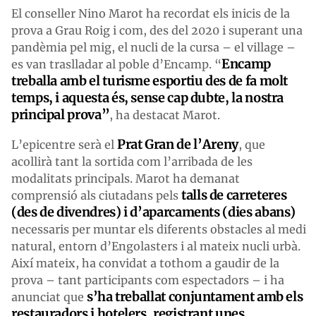
El conseller Nino Marot ha recordat els inicis de la
prova a Grau Roig i com, des del 2020 i superant una
pandèmia pel mig, el nucli de la cursa – el
village
–
Encamp
es van traslladar al poble d’Encamp. “
treballa amb el turisme esportiu des de fa molt
temps, i aquesta és, sense cap dubte, la nostra
principal prova”
, ha destacat Marot.
Prat Gran de l’Areny
L’epicentre serà el
, que
acollirà tant la sortida com l’arribada de les
modalitats principals. Marot ha demanat
talls de carreteres
comprensió als ciutadans pels
(des de divendres) i d’aparcaments (dies abans)
necessaris per muntar els diferents obstacles al medi
natural, entorn d’Engolasters i al mateix nucli urbà.
Així mateix, ha convidat a tothom a gaudir de la
prova – tant participants com espectadors – i ha
s’ha treballat conjuntament amb els
anunciat que
restauradors i hotelers, registrant unes