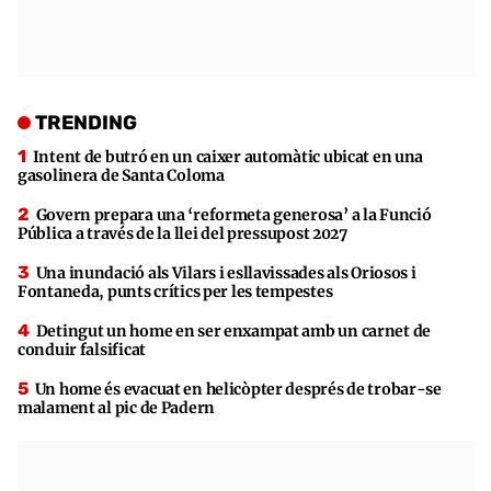
TRENDING
Intent de butró en un caixer automàtic ubicat en una
gasolinera de Santa Coloma
Govern prepara una ‘reformeta generosa’ a la Funció
Pública a través de la llei del pressupost 2027
Una inundació als Vilars i esllavissades als Oriosos i
Fontaneda, punts crítics per les tempestes
Detingut un home en ser enxampat amb un carnet de
conduir falsificat
Un home és evacuat en helicòpter després de trobar-se
malament al pic de Padern