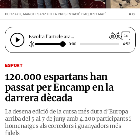
BUDZAKU, MAROT I SANZ EN LA PRESENTACIÓ D'AQUEST MATÍ.
A.G.
Escolta l'article ara…
1x
0:00
4:52
ESPORT
120.000 espartans han
passat per Encamp en la
darrera dècada
La desena edició de la cursa més dura d’Europa
arriba del 5 al 7 de juny amb 4.200 participants i
homenatges als corredors i guanyadors més
fidels