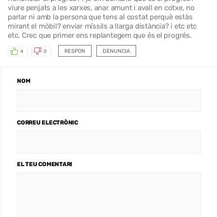
viure penjats a les xarxes, anar amunt i avall en cotxe, no
parlar ni amb la persona que tens al costat perquè estàs
mirant el mòbil? enviar míssils a llarga distància? i etc etc
etc. Crec que primer ens replantegem que és el progrés.
RESPON
DENUNCIA
4
0
NOM
CORREU ELECTRÒNIC
EL TEU COMENTARI