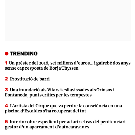
TRENDING
Un préstec del 2016, set milions d’euros… i gairebé dos anys
sense cap resposta de Borja Thyssen
Prostitució de barri
Una inundació als Vilars i esllavissades als Oriosos i
Fontaneda, punts crítics per les tempestes
L’artista del Cirque que va perdre la consciència en una
piscina d’Escaldes s’ha recuperat del tot
Interior obre expedient per aclarir el cas del penitenciari
gestor d’un aparcament d’autocaravanes